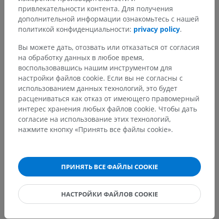
привлекательности контента. Для получения
Ангиология
>
Сердце
>
дополнительной информации ознакомьтесь с нашей
Правый желудочковый край
политикой конфиденциальности:
privacy policy
.
Основные структуры:
Нет анатомических терминов,
Вы можете дать, отозвать или отказаться от согласия
относящихся к этой части тела
на обработку данных в любое время,
воспользовавшись нашим инструментом для
настройки файлов cookie. Если вы не согласны с
использованием данных технологий, это будет
расцениваться как отказ от имеющего правомерный
Сравнительная анатомия человека
интерес хранения любых файлов cookie. Чтобы дать
согласие на использование этих технологий,
нажмите кнопку «Принять все файлы cookie».
Переводы
ПРИНЯТЬ ВСЕ ФАЙЛЫ COOKIE
Заметили ошибку?
НАСТРОЙКИ ФАЙЛОВ COOKIE
Не стесняйтесь предложить поправку, свою версию
перевода или решение по улучшению контента.