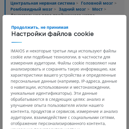
Центральная нервная система
>
Головной мозг
>
Ромбовидный мозг
>
Задний мозг
>
Мост
>
Двигательное ядро тройничного нерва
Продолжить, не принимая
Основные структуры:
Нет анатомических терминов,
относящихся к этой части тела
Настройки файлов cookie
IMAIOS и некоторые третьи лица используют файлы
cookie или подобные технологии, в частности для
Сравнительная анатомия человека
измерения аудитории. Файлы cookie позволяют нам
анализировать и сохранять такую информацию, как
характеристики вашего устройства и определенные
персональные данные (например, IP-адреса, данные
Переводы
о навигации, использовании и местонахождении,
уникальные идентификаторы). Эти данные
обрабатываются в следующих целях: анализ и
улучшение опыта пользователя и/или нашего
контента, продуктов и сервисов, измерение и анализ
Заметили ошибку?
аудитории, взаимодействие с социальными сетями,
Не стесняйтесь предложить поправку, свою версию
отображение персонализированного контента,
перевода или решение по улучшению контента.