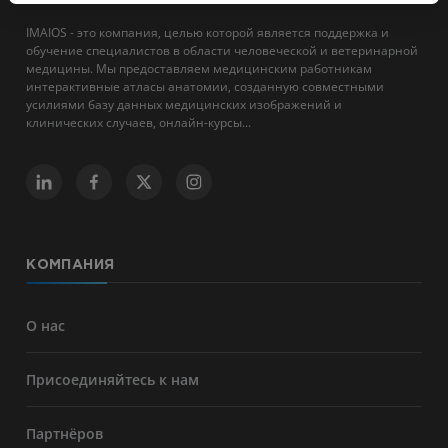
IMAIOS - это компания, целью которой является поддержка и
обучение специалистов в области человеческой и ветеринарной
медицины. Мы предоставляем медицинским работникам
интерактивные атласы анатомии, созданную совместными
усилиями базу данных медицинских изображений и
клинических случаев, онлайн-курсы...
КОМПАНИЯ
О нас
Присоединяйтесь к нам
Партнёров