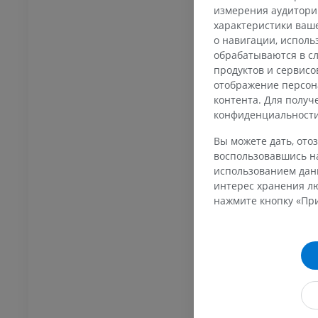
Osteology
измерения аудитории
трации
характеристики ваше
ИУМ
о навигации, испол
обрабатываются в сл
продуктов и сервисо
отображение персон
контента. Для полу
конфиденциальност
Вы можете дать, отоз
воспользовавшись на
использованием данн
интерес хранения лю
нажмите кнопку «При