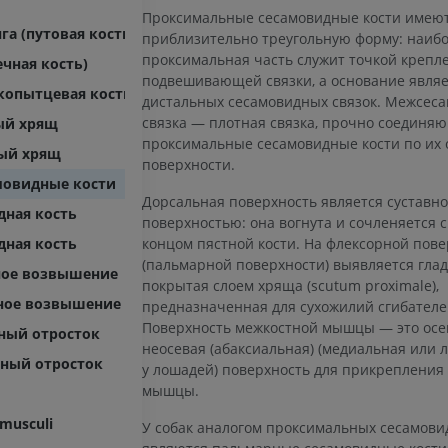
Проксимальные сесамовидные кости имею
а (путовая кость)
приблизительно треугольную форму: наиб
проксимальная часть служит точкой крепл
ечная кость)
подвешивающей связки, а основание являе
копытцевая кость, копытная кость)
дистальных сесамовидных связок. Межсес
связка — плотная связка, прочно соединя
ый хрящ
проксимальные сесамовидные кости по их 
ый хрящ
поверхности.
мовидные кости
Дорсальная поверхность является суставн
дная кость
поверхностью: она вогнута и сочленяется 
концом пястной кости. На флексорной пов
дная кость
(пальмарной поверхности) выявляется глад
ное возвышение
покрытая слоем хряща (scutum proximale),
рное возвышение
предназначенная для сухожилий сгибателе
Поверхность межкостной мышцы — это осе
ный отросток
неосевая (абаксиальная) (медиальная или 
ный отросток
у лошадей) поверхность для прикрепления
мышцы.
 musculi
У собак аналогом проксимальных сесамови