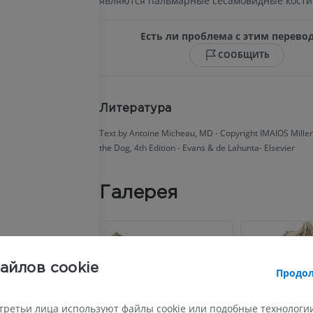
являются пальмарные сесамовидные кости
ЛОШАДЬ
МЫШЬ
Есть ли проблема с этим перево
Лошадь - Остеология
Мышь - Всё 
СООБЩИТЬ
Иллюстрации
KT
ПРЕМИУМ
БЕСПЛАТНО
Литература
Лошадь - Остеология
Рентгенограммы
Text by Antoine Micheau, MD - Copyright IMAIOS Mille
the Dog, 4th Edition - Evans & de Lahunta- Elsevier
БЕСПЛАТНО
Лошадь - запястье
Галерея
KT
ПРЕМИУМ
Horse - Myology
Иллюстрации
айлов cookie
Продол
ПРЕМИУМ
третьи лица используют файлы cookie или подобные технологии