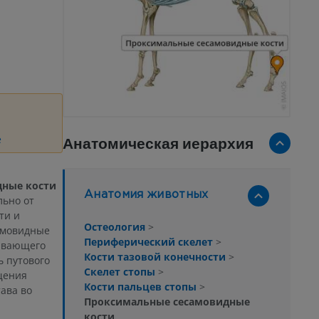
е
Анатомическая иерархия
дные кости
Анатомия животных
льно от
ти и
Остеология
>
амовидные
Периферический скелет
>
ивающего
Кости тазовой конечности
>
 путового
Скелет стопы
>
щения
Кости пальцев стопы
>
ава во
Проксимальные сесамовидные
кости