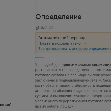
Определение
IMAIOS
Автоматический перевод
Показать исходный текст
Всегда показывать исходное определени
У лошадей две
проксимальные сесамови
располагаются непосредственно проксима
путового сустава на пальмарной поверхнос
заключены в подвешивающую связку. Сес
кости обеспечивают стабильность подвеш
аппарата, огибающего заднюю поверхность
сустава, и выполняют функцию предотвра
чрезмерного переразгибания путового суст
пятая]
время работы лошади.