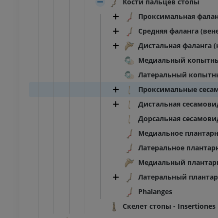
Кости пальцев стопы
Проксимальная фаланг
Средняя фаланга (вен
Дистальная фаланга (
Медиальный копытн
Латеральный копытн
Проксимальные сеса
Дистальная сесамови
Дорсальная сесамови
Медиальное плантар
Латеральное планта
Медиальный плантар
Латеральный плантар
Phalanges
Скелет стопы - Insertiones