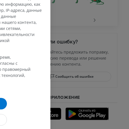
кую информацию, как
, IP-адреса, данные
‹
›
и данные
 нашего контента,
ми сетями,
ривлекательности
тикой
Заметили ошибку?
Не стесняйтесь предложить поправку,
время,
свою версию перевода или решение
гласны с
по улучшению контента.
го правомерный
 технологий,
Сообщить об ошибке
СКАЧАТЬ ПРИЛОЖЕНИЕ