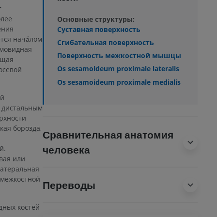
т
олее
Основные структуры:
ения
Суставная поверхность
тся нача́лом
Сгибательная поверхность
амовидная
Поверхность межкостной мышцы
ющая
Os sesamoideum proximale lateralis
осевой
Os sesamoideum proximale medialis
ой
с дистальным
ерхности
кая борозда,
Сравнительная анатомия
человека
й.
вая или
латеральная
 межкостной
Переводы
дных костей