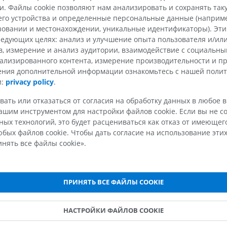
Лошадь − Палец
. Файлы cookie позволяют нам анализировать и сохранять та
MPT
го устройства и определенные персональные данные (например
ПРЕМИУМ
ьзовании и местонахождении, уникальные идентификаторы). Эт
едующих целях: анализ и улучшение опыта пользователя и/или
в, измерение и анализ аудитории, взаимодействие с социальны
Horse - Finger and Hoof
Иллюстрации
ализированного контента, измерение производительности и п
чения дополнительной информации ознакомьтесь с нашей поли
ПРЕМИУМ
и:
privacy policy
.
Голова лошади
вать или отказаться от согласия на обработку данных в любое 
KT
шим инструментом для настройки файлов cookie. Если вы не со
ПРЕМИУМ
ых технологий, это будет расцениваться как отказ от имеюще
бых файлов cookie. Чтобы дать согласие на использование этих
нять все файлы cookie».
Лошадь — Зубы
Иллюстрации
БЕСПЛАТНО
ПРИНЯТЬ ВСЕ ФАЙЛЫ COOKIE
НАСТРОЙКИ ФАЙЛОВ COOKIE