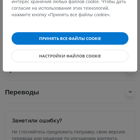
Латеральная стенка
интерес хранения любых файлов cookie. Чтобы дать
согласие на использование этих технологий,
Медиальная стенка
нажмите кнопку «Принять все файлы cookie».
Эпидермис стенки
Основа кожи стенки
Роговая стенка (пластинка)
ПРИНЯТЬ ВСЕ ФАЙЛЫ COOKIE
НАСТРОЙКИ ФАЙЛОВ COOKIE
Сравнительная анатомия человека
Переводы
Заметили ошибку?
Не стесняйтесь предложить поправку, свою версию
перевода или решение по улучшению контента.