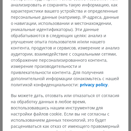
анализировать и сохранять такую информацию, как
характеристики вашего устройства и определенные
персональные данные (например, IP-адреса, данные
о навигации, использовании и местонахождении,
уникальные идентификаторы). Эти данные
обрабатываются в следующих целях: анализ и
улучшение опыта пользователя и/или нашего
контента, продуктов и сервисов, измерение и анализ
аудитории, взаимодействие с социальными сетями,
отображение персонализированного контента,
измерение производительности и
привлекательности контента. Для получения
дополнительной информации ознакомьтесь с нашей
Анатомическая иерархия
политикой конфиденциальности:
privacy policy
.
Вы можете дать, отозвать или отказаться от согласия
на обработку данных в любое время,
Анатомия животных
воспользовавшись нашим инструментом для
Общий покров
>
Коготь, копыто
>
Стенка
настройки файлов cookie. Если вы не согласны с
использованием данных технологий, это будет
Основные структуры:
расцениваться как отказ от имеющего правомерный