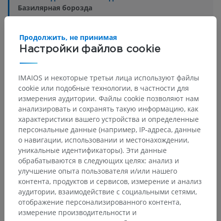
Базилярная борозда
Основные структуры:
Нет анатомических терминов,
Продолжить, не принимая
относящихся к этой части тела
Настройки файлов cookie
IMAIOS и некоторые третьи лица используют файлы
Сравнительная анатомия человека
cookie или подобные технологии, в частности для
измерения аудитории. Файлы cookie позволяют нам
анализировать и сохранять такую информацию, как
характеристики вашего устройства и определенные
Переводы
персональные данные (например, IP-адреса, данные
о навигации, использовании и местонахождении,
уникальные идентификаторы). Эти данные
обрабатываются в следующих целях: анализ и
улучшение опыта пользователя и/или нашего
Заметили ошибку?
контента, продуктов и сервисов, измерение и анализ
Не стесняйтесь предложить поправку, свою версию
аудитории, взаимодействие с социальными сетями,
перевода или решение по улучшению контента.
отображение персонализированного контента,
измерение производительности и
Сообщить об ошибке