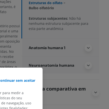
rmações
Estruturas do olfato
>
ortanto, é
Bulbo olfatório
fato
Estruturas subjacentes:
Não há
nenhuma estrutura subjacente para
atório possui
esta parte anatômica
orial e uma
 geralmente
 em oposição
resenta
Anatomia humana 1
aídas. No
m recebe
" de áreas
Neuroanatomia humana
eocórtex, o
 substância
ontinuar sem aceitar
Anatomia comparativa em
RELATAR
ar para medir a
animais
sticas do seu
s de navegação, uso
intes finalidades: