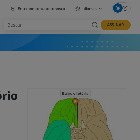
r
Entre em contato conosco
Idiomas
ASSINAR
ório