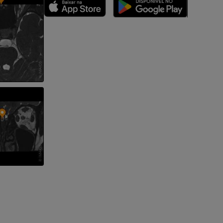
dade inferior
 e ossos)
 dos membros