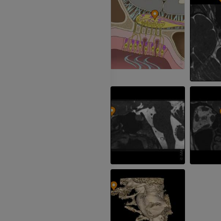
IRM
GRÁTIS
PREMIUM
Visible Human Project
Fotografia
CTA da extremi
TC
PREMIUM
PREMIUM
Perna (artérias
TC
GRÁTIS
Arteriografia
inferiores
Angiografia
GRÁTIS