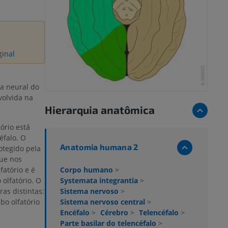
ginal
a neural do
volvida na
Hierarquia anatômica
ório está
éfalo. O
Anatomia humana 2
otegido pela
que nos
fatório e é
Corpo humano
>
olfatório. O
Systemata integrantia
>
as distintas:
Sistema nervoso
>
lbo olfatório
Sistema nervoso central
>
Encéfalo
>
Cérebro
>
Telencéfalo
>
Parte basilar do telencéfalo
>