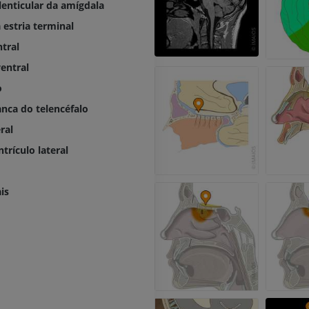
lenticular da amígdala
IRM
Ressonância m
quadril
 estria terminal
PREMIUM
IRM
ntral
PREMIUM
IRM da mão
ventral
IRM
o
IRM do joelho
PREMIUM
IRM
nca do telencéfalo
PREMIUM
Radiografias do membro
ral
superior
trículo lateral
Radiografias
Artrografia do 
Artrografia CT
PREMIUM
PREMIUM
is
Membro superior
Ilustrações
IRM do torneze
retropé
PREMIUM
IRM
PREMIUM
Arteriografia do membro
superior
Angiografia
Antepé IRM