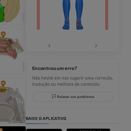
agnética do
‹
›
joelho
Encontrou um erro?
Não hesite em nos sugerir uma correção,
tradução ou melhora de conteúdo.
lo e do
Relatar um problema
BAIXE O APLICATIVO