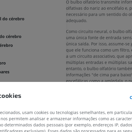
O bulbo olfatório transmite info
olfativas do nariz ao encéfalo e, p
necessário para um sentido do ol
l do cérebro
adequado.
Como circuito neural, o bulbo olf
 do cérebro
uma única fonte de entrada sens
única saída. Por isso, assume-se
cérebro
que ele funciona como um filtro,
a um circuito associativo, que ap
múltiplas entradas e múltiplas s
bro
entanto, o bulbo olfatório també
bares
informações "de cima para baixo
encefálicas como a amígdala, o n
hipocampo, o locus coeruleus e a
ntral
negra.
cookies
C
A tradução está incorreta?
lecionados, usam cookies ou tecnologias semelhantes, em particul
l
 nos permitem analisar e armazenar informações como as caracterí
omo determinados dados pessoais (por exemplo, endereços IP, dado
entificadores exclusivos). Esses dados são processados para as segu