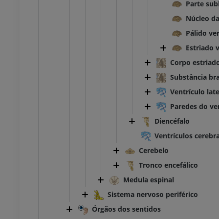
Parte sub
r
inferior
rafias
Radiografias
Núcleo da
S
GRÁTIS
Pálido ve
Estriado 
 inferior
Membro inferior
Corpo estriad
ções
Ilustrações
UM
PREMIUM
Substância bra
Ventrículo late
TC do tornozelo e do pé
Paredes do ven
TC
Diencéfalo
PREMIUM
Ventrículos cerebra
Cerebelo
Tronco encefálico
Medula espinal
Sistema nervoso periférico
Órgãos dos sentidos