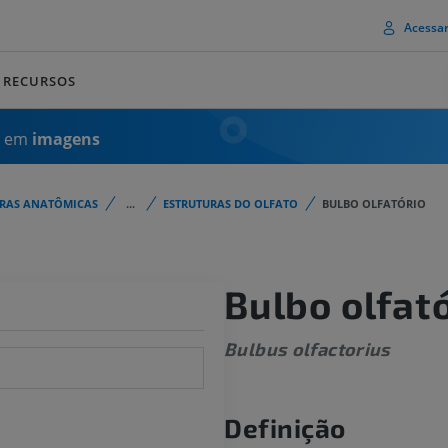
Acessa
RECURSOS
a em
imagens
URAS ANATÔMICAS
...
ESTRUTURAS DO OLFATO
BULBO OLFATÓRIO
Bulbo olfat
Bulbus olfactorius
Definição