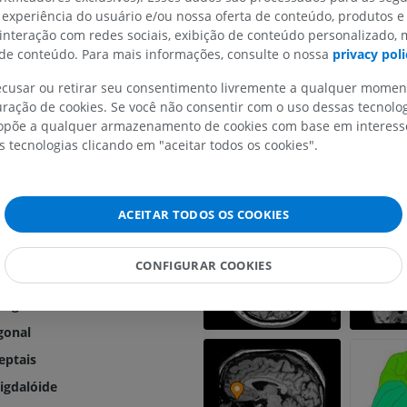
Referências
 experiência do usuário e/ou nossa oferta de conteúdo, produtos e
 interação com redes sociais, exibição de conteúdo personalizado,
This definition incorporates text from th
e conteúdo. Para mais informações, consulte o nossa
privacy poli
website - Wikipedia: The free encyclopedi
do telencéfalo
22). FL: Wikimedia Foundation, Inc. Retr
s do olfato
recusar ou retirar seu consentimento livremente a qualquer mome
2004, from http://www.wikipedia.org
MEMBRO SUPERIOR
MEMBRO INFERIOR
ração de cookies. Se você não consentir com o uso dessas tecnolo
 olfatório
põe a qualquer armazenamento de cookies com base em interesse
 olfatório
s tecnologias clicando em "aceitar todos os cookies".
Galeria
IRM do membro superior
Membro inferi
IRM
Ilustrações
a olfatória medial
PREMIUM
PREMIUM
a olfatória lateral
ACEITAR TODOS OS COOKIES
no olfatório
IRM do ombro
Radiografias 
o olfatório anterior
IRM
inferior
CONFIGURAR COOKIES
Radiografias
PREMIUM
a perfurada anterior
GRÁTIS
agnocelulares do telencéfalo basilar
IRM do carpo
gonal
IRM
IRM do membro
IRM
PREMIUM
eptais
PREMIUM
igdalóide
IRM do cotovelo