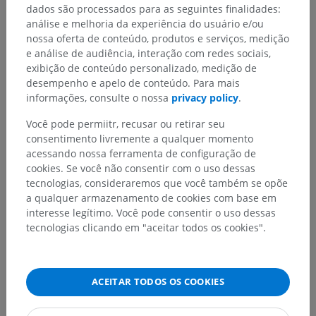
dados são processados para as seguintes finalidades:
análise e melhoria da experiência do usuário e/ou
Anatomia humana 2
nossa oferta de conteúdo, produtos e serviços, medição
e análise de audiência, interação com redes sociais,
Corpo humano
>
Systemata integrantia
>
exibição de conteúdo personalizado, medição de
Sistema nervoso
>
Sistema nervoso central
>
desempenho e apelo de conteúdo. Para mais
Encéfalo
>
Tronco encefálico
>
Ponte
>
informações, consulte o nossa
privacy policy
.
Tegmento da ponte
>
Substância branca do tegmento da ponte
>
Você pode permiitr, recusar ou retirar seu
Corpo trapezóide
consentimento livremente a qualquer momento
acessando nossa ferramenta de configuração de
Estruturas subjacentes:
Não há nenhuma estrutura
cookies. Se você não consentir com o uso dessas
subjacente para esta parte anatômica
tecnologias, consideraremos que você também se opõe
a qualquer armazenamento de cookies com base em
interesse legítimo. Você pode consentir o uso dessas
tecnologias clicando em "aceitar todos os cookies".
Anatomia humana 1
Neuroanatomia humana
ACEITAR TODOS OS COOKIES