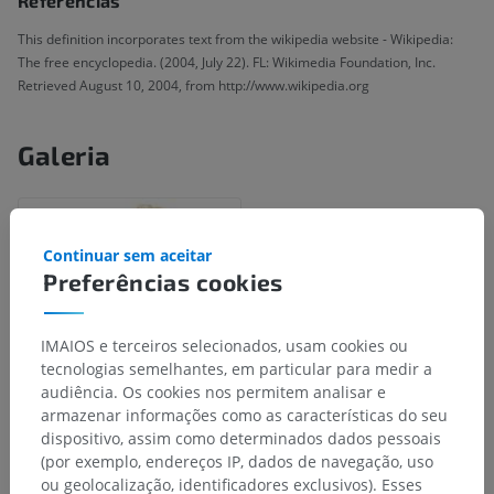
Referências
This definition incorporates text from the wikipedia website - Wikipedia:
The free encyclopedia. (2004, July 22). FL: Wikimedia Foundation, Inc.
Retrieved August 10, 2004, from http://www.wikipedia.org
Galeria
Continuar sem aceitar
Preferências cookies
IMAIOS e terceiros selecionados, usam cookies ou
tecnologias semelhantes, em particular para medir a
audiência. Os cookies nos permitem analisar e
armazenar informações como as características do seu
dispositivo, assim como determinados dados pessoais
(por exemplo, endereços IP, dados de navegação, uso
Hierarquia anatômica
ou geolocalização, identificadores exclusivos). Esses