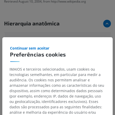
Retrieved August 10, 2004, from http://www.wikipedia.org
Hierarquia anatômica
Anatomia humana 2
Continuar sem aceitar
Preferências cookies
Anatomia humana 1
Anatomia sistêmica
>
Sistema nervoso
>
IMAIOS e terceiros selecionados, usam cookies ou
Parte central ; Sistema nervoso central
>
Encéfalo
>
tecnologias semelhantes, em particular para medir a
Prosencéfalo
>
Diencéfalo
>
Epitálamo
audiência. Os cookies nos permitem analisar e
armazenar informações como as características do seu
Estruturas subjacentes:
Não há nenhuma estrutura
dispositivo, assim como determinados dados pessoais
subjacente para esta parte anatômica
(por exemplo, endereços IP, dados de navegação, uso
ou geolocalização, identificadores exclusivos). Esses
dados são processados para as seguintes finalidades:
análise e melhoria da experiência do usuário e/ou