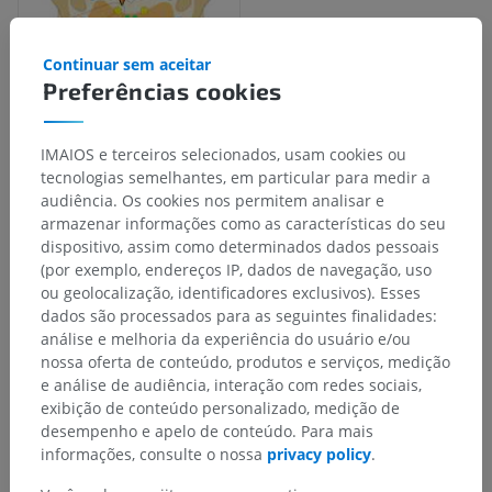
Continuar sem aceitar
Preferências cookies
IMAIOS e terceiros selecionados, usam cookies ou
tecnologias semelhantes, em particular para medir a
Hierarquia anatômica
audiência. Os cookies nos permitem analisar e
armazenar informações como as características do seu
dispositivo, assim como determinados dados pessoais
(por exemplo, endereços IP, dados de navegação, uso
Anatomia humana 2
ou geolocalização, identificadores exclusivos). Esses
dados são processados para as seguintes finalidades:
Anatomia humana 1
análise e melhoria da experiência do usuário e/ou
nossa oferta de conteúdo, produtos e serviços, medição
Anatomia sistêmica
>
Sistema nervoso
>
e análise de audiência, interação com redes sociais,
Parte central ; Sistema nervoso central
>
Encéfalo
>
exibição de conteúdo personalizado, medição de
Rombencéfalo
>
Mielencéfalo; ponte e cerebelo
>
desempenho e apelo de conteúdo. Para mais
Ponte (Ponte de Varólio)
>
Tegmento da ponte
>
informações, consulte o nossa
privacy policy
.
Substância branca
>
Joelho do nervo facial