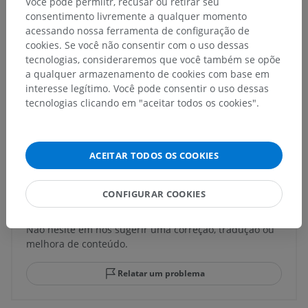
Você pode permiitr, recusar ou retirar seu
consentimento livremente a qualquer momento
Estruturas subjacentes:
Não há nenhuma estrutura
acessando nossa ferramenta de configuração de
subjacente para esta parte anatômica
cookies. Se você não consentir com o uso dessas
tecnologias, consideraremos que você também se opõe
a qualquer armazenamento de cookies com base em
Neuroanatomia humana
interesse legítimo. Você pode consentir o uso dessas
tecnologias clicando em "aceitar todos os cookies".
Traduções
ACEITAR TODOS OS COOKIES
CONFIGURAR COOKIES
Encontrou um erro?
Não hesite em nos sugerir uma correção, tradução ou
melhora de conteúdo.
Relatar um problema