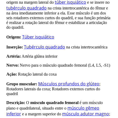
túber isquiático
origem na margem lateral do
e se insere no
tubérculo quadrado
na crista intertrocantérica do fêmur e
na área imediatamente inferior a ela. Esse músculo é um dos
seis rotadores externos curtos do quadril, e sua função primária
é realizar a rotação lateral do fêmur e estabilizar a articulação
do quadril.
Túber isquiático
Origem:
Tubérculo quadrado
Inserção:
na crista intertrocantérica
Artéria:
Artéria glútea inferior
Nervo:
Nervo para o músculo quadrado femoral (L4, L5, -S1)
Ação:
Rotação lateral da coxa
Músculos profundos do glúteo
Grupo muscular:
;
Rotadores laterais da coxa; Rotadores externos curtos do
quadril
Descrição:
O
músculo quadrado femoral
é um músculo
músculo gêmeo
plano e quadrilateral, situado entre o
inferior
músculo adutor magno
e a margem superior do
;