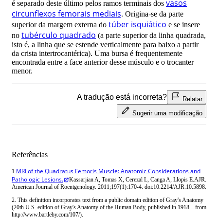
vasos
é separado deste último pelos ramos terminais dos
circunflexos femorais mediais
. Origina-se da parte
túber isquiático
superior da margem externa do
e se insere
tubérculo quadrado
no
(a parte superior da linha quadrada,
isto é, a linha que se estende verticalmente para baixo a partir
da crista intertrocantérica). Uma bursa é frequentemente
encontrada entre a face anterior desse músculo e o trocanter
menor.
A tradução está incorreta?
Relatar
Sugerir uma modificação
Referências
MRI of the Quadratus Femoris Muscle: Anatomic Considerations and
1.
Pathologic Lesions.
Kassarjian A, Tomas X, Cerezal L, Canga A, Llopis E.AJR.
American Journal of Roentgenology. 2011;197(1):170-4. doi:10.2214/AJR.10.5898.
2. This definition incorporates text from a public domain edition of Gray's Anatomy
(20th U.S. edition of Gray's Anatomy of the Human Body, published in 1918 – from
http://www.bartleby.com/107/).