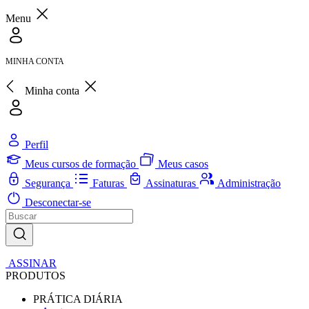
Menu
MINHA CONTA
Minha conta
Perfil
Meus cursos de formação
Meus casos
Segurança
Faturas
Assinaturas
Administração
Desconectar-se
ASSINAR
PRODUTOS
PRÁTICA DIÁRIA