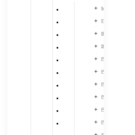
Músculos
Fáscias
Bolsas sinoviais
Bainhas tendínea
Parte cranial do 
Parte cervical do
Parte dorsal do 
Parte torácica do
Parte abdominal 
Parte pélvica do 
Sistema muscula