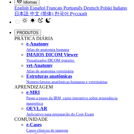
Idiomas
English
Español
Français
Português
Deutsch
Polski
Italiano
日本語
中文 (简体)
한국어
Русский
PRODUTOS
PRÁTICA DIÁRIA
e-Anatomy
Atlas de anatomia humana
IMAIOS DICOM Viewer
Visualizador DICOM gratuito
vet-Anatomy
Atlas de anatomia veterinária
Estruturas anatômicas
Nomenclaturas anatômicas humanas e veterinárias
APRENDIZAGEM
e-MRI
Passo a passo da IRM, curso interativo sobre ressonância
magnética
QEVLAR
Aplicativo para preparação do Core Exam
COMUNIDADE
e-Cases
Casos clínicos de imagem