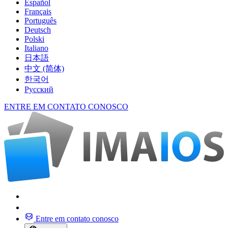
Español
Français
Português
Deutsch
Polski
Italiano
日本語
中文 (简体)
한국어
Русский
ENTRE EM CONTATO CONOSCO
Entre em contato conosco