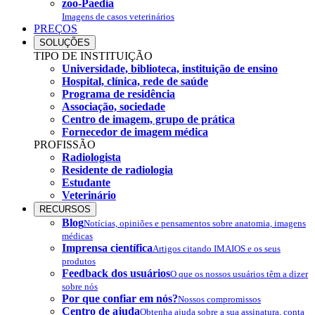
zoo-Paedia
Imagens de casos veterinários
PREÇOS
SOLUÇÕES
TIPO DE INSTITUIÇÃO
Universidade, biblioteca, instituição de ensino
Hospital, clínica, rede de saúde
Programa de residência
Associação, sociedade
Centro de imagem, grupo de prática
Fornecedor de imagem médica
PROFISSÃO
Radiologista
Residente de radiologia
Estudante
Veterinário
RECURSOS
Blog
Notícias, opiniões e pensamentos sobre anatomia, imagens
médicas
Imprensa científica
Artigos citando IMAIOS e os seus
produtos
Feedback dos usuários
O que os nossos usuários têm a dizer
sobre nós
Por que confiar em nós?
Nossos compromissos
Centro de ajuda
Obtenha ajuda sobre a sua assinatura, conta