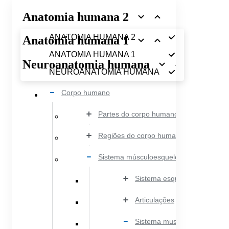
Anatomia humana 2
ANATOMIA HUMANA 2
Anatomia humana 1
ANATOMIA HUMANA 1
Neuroanatomia humana
NEUROANATOMIA HUMANA
Corpo humano
Partes do corpo humano
Regiões do corpo humano
Sistema músculoesquelético
Sistema esquelético
Articulações
Sistema muscular