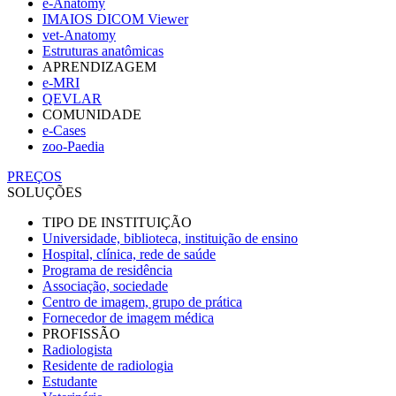
e-Anatomy
IMAIOS DICOM Viewer
vet-Anatomy
Estruturas anatômicas
APRENDIZAGEM
e-MRI
QEVLAR
COMUNIDADE
e-Cases
zoo-Paedia
PREÇOS
SOLUÇÕES
TIPO DE INSTITUIÇÃO
Universidade, biblioteca, instituição de ensino
Hospital, clínica, rede de saúde
Programa de residência
Associação, sociedade
Centro de imagem, grupo de prática
Fornecedor de imagem médica
PROFISSÃO
Radiologista
Residente de radiologia
Estudante