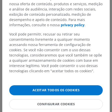
sensitiva a estruturas como as meninges, os discos
nossa oferta de conteúdo, produtos e serviços, medição
intervertebrais, os corpos vertebrais e o periósteo.
e análise de audiência, interação com redes sociais,
exibição de conteúdo personalizado, medição de
2.
Conexões simpáticas
desempenho e apelo de conteúdo. Para mais
informações, consulte o nossa
privacy policy
.
Os
nervos torácicos
conectam-se ao tronco simpático por
meio dos ramos comunicantes cinzentos e brancos,
Você pode permiitr, recusar ou retirar seu
possibilitando a troca de fibras autonômicas. As fibras pré-
consentimento livremente a qualquer momento
ganglionares transmitem impulsos ao tronco simpático,
acessando nossa ferramenta de configuração de
enquanto as fibras pós-ganglionares regulam alvos
cookies. Se você não consentir com o uso dessas
periféricos, como as glândulas sudoríparas e o tônus
tecnologias, consideraremos que você também se opõe
vascular.
a qualquer armazenamento de cookies com base em
Significado clínico
interesse legítimo. Você pode consentir o uso dessas
tecnologias clicando em "aceitar todos os cookies".
Cada
nervo espinal torácico
corresponde a um dermátomo
específico, servindo de base para o diagnóstico de condições
que envolvem lesão ou irritação nervosa, como a neuralgia
intercostal ou a radiculopatia. Esses nervos também
ACEITAR TODOS OS COOKIES
desempenham um papel na manutenção da integridade da
parede torácica e abdominal, ressaltando sua importância na
CONFIGURAR COOKIES
respiração e no movimento.