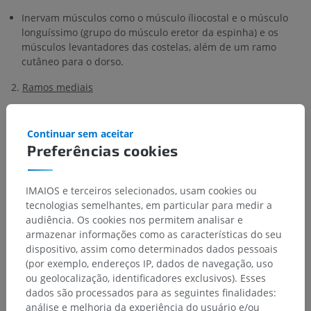
Inervam músculos como o músculo íliocostal e o músculo
longuíssimo (grupo do músculo eretor da espinha) e os
músculos levantadores das costelas, além de um ramo
cutâneo para o dorso.
2.
Ramos mediais
Destinam-se ao músculo espinal, ao transversoespinal
(multífido, músculo semi-espinal, músculos rotadores) e aos
Continuar sem aceitar
músculos segmentares (músculos interespinais, músculos
Preferências cookies
intertransversários). Esses ramos também inervam as
articulações dos processos articulares e os tecidos
conjuntivos.
IMAIOS e terceiros selecionados, usam cookies ou
tecnologias semelhantes, em particular para medir a
3.
Ramo cutâneo posterior
audiência. Os cookies nos permitem analisar e
armazenar informações como as características do seu
Estruturas e ramos associados
dispositivo, assim como determinados dados pessoais
1.
Nervo meníngeo recorrente
(por exemplo, endereços IP, dados de navegação, uso
ou geolocalização, identificadores exclusivos). Esses
Originam-se dos
nervos torácicos
e reentram
dados são processados para as seguintes finalidades:
imediatamente no canal vertebral para fornecer inervação
análise e melhoria da experiência do usuário e/ou