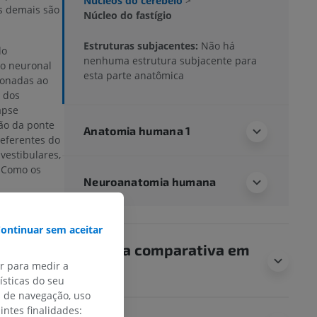
Núcleos do cerebelo
>
s demais são
Núcleo do fastígio
Estruturas subjacentes:
Não há
do
nenhuma estrutura subjacente para
to neuronal
esta parte anatômica
ionadas ao
s dos
apse
ão da ponte
Anatomia humana 1
 eferentes do
vestibulares,
 Como os
Neuroanatomia humana
uanto os
tudinal
to neuronal
ontinuar sem aceitar
ficativo na
Anatomia comparativa em
 do tronco e
ar para medir a
animais
a a mudanças
sticas do seu
al
pode
s de navegação, uso
axial e do
intes finalidades: