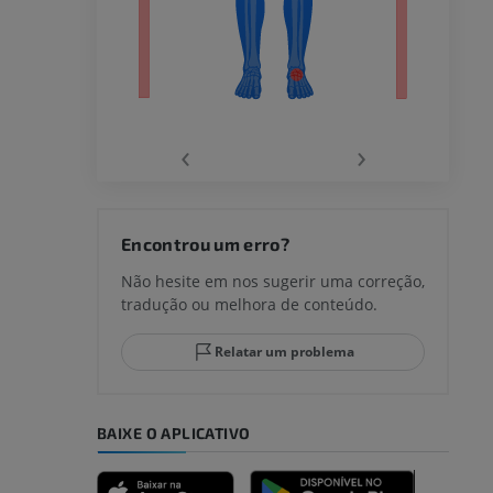
agnética do
‹
›
joelho
Encontrou um erro?
Não hesite em nos sugerir uma correção,
tradução ou melhora de conteúdo.
lo e do
Relatar um problema
BAIXE O APLICATIVO