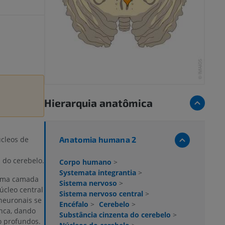
Hierarquia anatômica
Anatomia humana 2
cleos de
 do cerebelo.
Corpo humano
>
Systemata integrantia
>
 uma camada
Sistema nervoso
>
úcleo central
Sistema nervoso central
>
neuronais se
Encéfalo
>
Cerebelo
>
nca, dando
Substância cinzenta do cerebelo
>
o profundos.