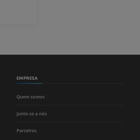
PREMIUM
Visible Human Project
Fotografia
CTA da extremi
TC
PREMIUM
PREMIUM
Perna (artérias
TC
GRÁTIS
EMPRESA
Arteriografia
inferiores
Angiografia
Quem somos
GRÁTIS
Junte-se a nós
Parceiros