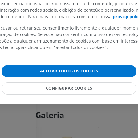
tronco na postura antigravitacional.
a do cerebelo
 experiência do usuário e/ou nossa oferta de conteúdo, produtos e
 interação com redes sociais, exibição de conteúdo personalizado,
ar
e conteúdo. Para mais informações, consulte o nossa
privacy poli
A tradução está incorreta?
RELATA
rebelo
recusar ou retirar seu consentimento livremente a qualquer mome
enteado
MEMBRO SUPERIOR
MEMBRO INFERIOR
ração de cookies. Se você não consentir com o uso dessas tecnolo
mboliforme
põe a qualquer armazenamento de cookies com base em interesse
Referências
IRM do membro superior
Membro inferi
s tecnologias clicando em "aceitar todos os cookies".
loboso
Standring, S. and Gray, H. (2016). ‘Chapter 22: Cerebellu
IRM
Ilustrações
 fastígio
anatomy The anatomical Basis of Clinical Practice.
(41st 
PREMIUM
PREMIUM
Elsevier, pp. 331-337.
do cerebelo
ACEITAR TODOS OS COOKIES
Yu, M. and Wang, S.M. Neuroanatomy, Nucleus Fastigial.
lares
IRM do ombro
Radiografias 
Aug 8]. In:
StatPearls [Internet].
Treasure Island (FL): Stat
IRM
inferior
Publishing; 2022 Jan-. Available from:
Radiografias
CONFIGURAR COOKIES
PREMIUM
https://www.ncbi.nlm.nih.gov/books/NBK547738/
GRÁTIS
IRM do carpo
IRM
IRM do membro
Galeria
IRM
PREMIUM
PREMIUM
IRM do cotovelo