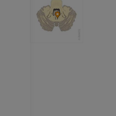
IRM
Ressonância m
quadril
PREMIUM
IRM
PREMIUM
IRM da mão
IRM
IRM do joelho
PREMIUM
IRM
PREMIUM
Radiografias do membro
superior
Radiografias
Artrografia do 
Artrografia CT
PREMIUM
PREMIUM
Membro superior
Ilustrações
IRM do torneze
retropé
PREMIUM
IRM
PREMIUM
Arteriografia do membro
superior
Angiografia
Antepé IRM
IRM
GRÁTIS