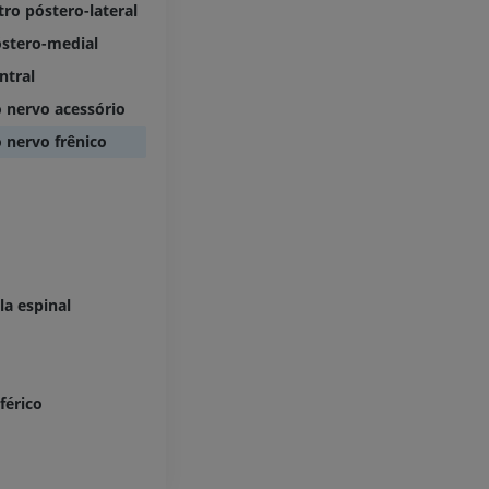
TC
PREMIUM
tro póstero-lateral
PREMIUM
stero-medial
ntral
Perna (artérias
TC
 nervo acessório
GRÁTIS
 nervo frênico
Arteriografia
inferiores
Angiografia
GRÁTIS
la espinal
férico