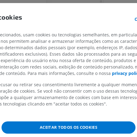
MEMBRO SUPERIOR
MEMBRO INFERIOR
cookies
C
IRM do membro superior
Membro inferi
IRM
Ilustrações
PREMIUM
PREMIUM
lecionados, usam cookies ou tecnologias semelhantes, em particul
 nos permitem analisar e armazenar informações como as caracterí
omo determinados dados pessoais (por exemplo, endereços IP, dado
IRM do ombro
Radiografias 
entificadores exclusivos). Esses dados são processados para as segu
IRM
inferior
 experiência do usuário e/ou nossa oferta de conteúdo, produtos e
Radiografias
PREMIUM
 interação com redes sociais, exibição de conteúdo personalizado,
GRÁTIS
e conteúdo. Para mais informações, consulte o nossa
privacy poli
IRM do carpo
IRM
IRM do membro
recusar ou retirar seu consentimento livremente a qualquer mome
IRM
ração de cookies. Se você não consentir com o uso dessas tecnolo
PREMIUM
põe a qualquer armazenamento de cookies com base em interesse
PREMIUM
s tecnologias clicando em "aceitar todos os cookies".
IRM do cotovelo
IRM
Ressonância m
quadril
PREMIUM
r
IRM
ACEITAR TODOS OS COOKIES
pinais VII - IX
PREMIUM
IRM da mão