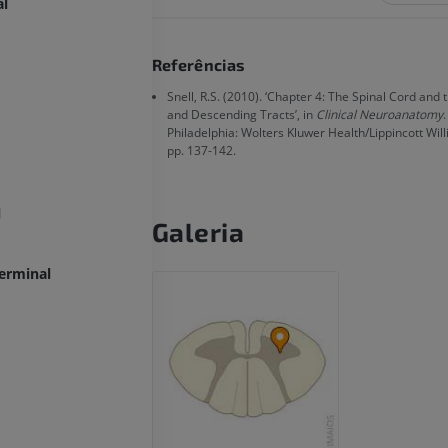
al
Referências
Snell, R.S. (2010). ‘Chapter 4: The Spinal Cord and
and Descending Tracts’, in
Clinical Neuroanatomy
.
Philadelphia: Wolters Kluwer Health/Lippincott Will
pp. 137-142.
l
Galeria
terminal