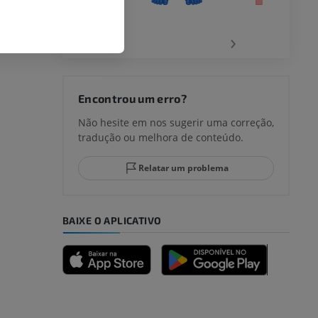
‹
›
joelho
Encontrou um erro?
Não hesite em nos sugerir uma correção,
tradução ou melhora de conteúdo.
lo e do
Relatar um problema
BAIXE O APLICATIVO
dade inferior