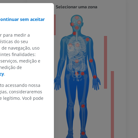
CORPO 
Selecionar uma zona
ontinuar sem aceitar
or
ar para medir a
sticas do seu
s de navegação, uso
do membro
intes finalidades:
 serviços, medição e
 medição de
cy
.
 inferior
nto acessando nossa
gias, consideraremos
 legítimo. Você pode
agnética do