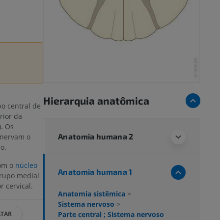
Hierarquia anatômica
o central de
rior da
. Os
Anatomia humana 2
inervam o
o.
om o
núcleo
Anatomia humana 1
grupo medial
r cervical.
Anatomia sistêmica
>
Sistema nervoso
>
Parte central ; Sistema nervoso
ATAR