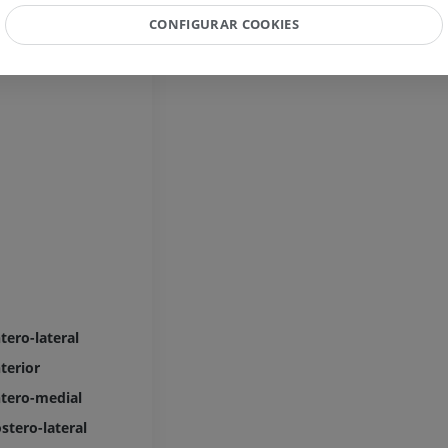
spinais
IRM
CONFIGURAR COOKIES
IRM do joelho
PREMIUM
IRM
PREMIUM
Radiografias do membro
superior
Radiografias
Artrografia do 
Artrografia CT
PREMIUM
PREMIUM
Membro superior
Ilustrações
IRM do torneze
retropé
PREMIUM
IRM
PREMIUM
Arteriografia do membro
superior
Angiografia
Antepé IRM
tero-lateral
IRM
GRÁTIS
terior
PREMIUM
tero-medial
Visible Human Project
stero-lateral
Fotografia
CTA da extremi