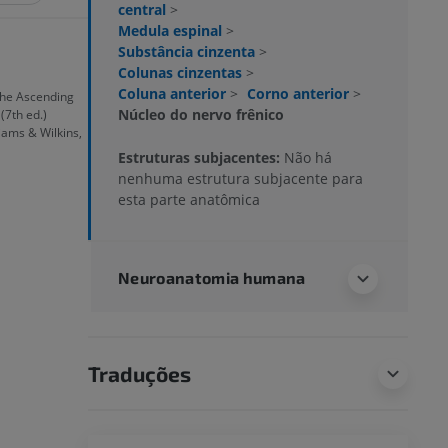
central
>
Medula espinal
>
Substância cinzenta
>
Colunas cinzentas
>
Coluna anterior
>
Corno anterior
>
 the Ascending
Núcleo do nervo frênico
 (7th ed.)
iams & Wilkins,
Estruturas subjacentes:
Não há
nenhuma estrutura subjacente para
esta parte anatômica
Neuroanatomia humana
Traduções