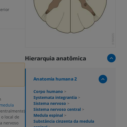
erior
Hierarquia anatômica
Anatomia humana 2
Corpo humano
>
Systemata integrantia
>
m
Sistema nervoso
>
 medula
Sistema nervoso central
>
(ventralmente)
Medula espinal
>
o local de
Substância cinzenta da medula
ma nervoso