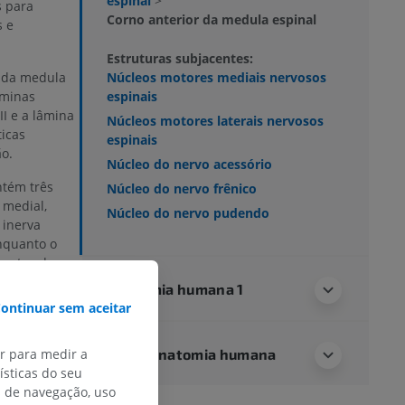
espinal
>
s para
Corno anterior da medula espinal
s e
Estruturas subjacentes:
Núcleos motores mediais nervosos
 da medula
espinais
âminas
II e a lâmina
Núcleos motores laterais nervosos
ticas
espinais
ão.
Núcleo do nervo acessório
tém três
Núcleo do nervo frênico
 medial,
Núcleo do nervo pudendo
inerva
nquanto o
tantes da
s membros. O
Anatomia humana 1
ontinuar sem aceitar
or da medula
,
ar para medir a
Neuroanatomia humana
l. Na
região
sticas do seu
res devido ao
s de navegação, uso