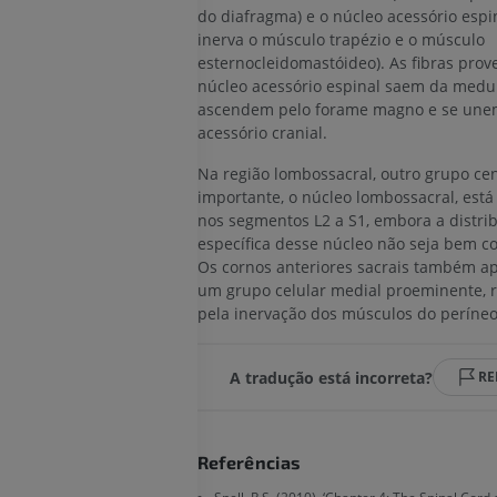
do diafragma) e o núcleo acessório espi
IRM do cotovelo
inerva o músculo trapézio e o músculo
IRM
Ressonância m
quadril
esternocleidomastóideo). As fibras prov
PREMIUM
IRM
núcleo acessório espinal saem da medul
ascendem pelo forame magno e se une
PREMIUM
IRM da mão
acessório cranial.
IRM
IRM do joelho
PREMIUM
Na região lombossacral, outro grupo cen
IRM
importante, o núcleo lombossacral, está
PREMIUM
nos segmentos L2 a S1, embora a distri
Radiografias do membro
específica desse núcleo não seja bem 
superior
Os cornos anteriores sacrais também a
Radiografias
Artrografia do 
um grupo celular medial proeminente, 
Artrografia CT
PREMIUM
pela inervação dos músculos do períneo
PREMIUM
Membro superior
Ilustrações
IRM do torneze
A tradução está incorreta?
RE
retropé
PREMIUM
IRM
PREMIUM
Arteriografia do membro
Referências
superior