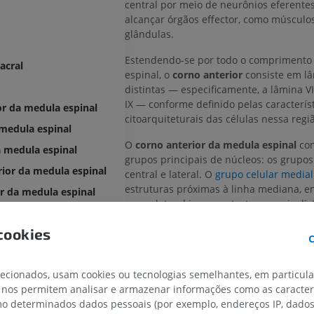
central por meio de neurônios eferente
alcançar órgãos effector, como músculo
glândulas.
Estendendo-se por todo o comprimento
acral
espinal, o
corno anterior
consiste em l
distintas — especificamente, a lâmina VI
IX — conforme definido pelas caracterís
or da medula espinal
citoarquiteturais das células nessa regi
 medula espinal
O
corno anterior da medula espinal
con
a medula espinal
grupos principais de núcleos: os grupos
rior da medula espinal
central e lateral. O
grupo celular medial
estruturas próximas à linha mediana, e
r da medula espinal
grupo lateral
inerva estruturas mais dis
a espinal
linha mediana, como a musculatura do
cookies
grupo central situa-se entre esses dois.
a espinal
C
 espinal
A estrutura e a função do
corno anteri
espinal
diferem entre as regiões cervical
lecionados, usam cookies ou tecnologias semelhantes, em particul
espinal
toracolombar e sacral da medula espina
 nos permitem analisar e armazenar informações como as caracterí
la espinal
torácica
, os cornos anteriores são meno
omo determinados dados pessoais (por exemplo, endereços IP, dado