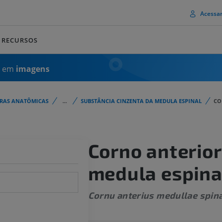
Acessa
RECURSOS
a em
imagens
URAS ANATÔMICAS
...
SUBSTÂNCIA CINZENTA DA MEDULA ESPINAL
CO
Corno anterior
medula espina
Cornu anterius medullae spina