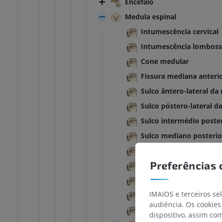
Encéfalo
Medula espinal
Intumescência cervical
Intumescência lomboss
Cone medular
Fissura mediana anteri
Sulco ântero-lateral da
Sulco póstero-lateral d
Sulco intermédio poste
Sulco mediano posterio
Parte cervical da medul
Preferências 
Parte torácica da medul
Parte lombar da medula
IMAIOS e terceiros se
Parte sacral da medula 
audiência. Os cookies
Parte coccígea da medu
dispositivo, assim c