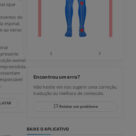
nal (que
agnética do
enientes do
a espinal,
m ao nervo
tral
‹
›
 presente
buição axonal
compreendida.
presentam
joelho
Encontrou um erro?
responsável
.
Não hesite em nos sugerir uma correção,
tradução ou melhora de conteúdo.
lo e do
LATAR
Relatar um problema
BAIXE O APLICATIVO