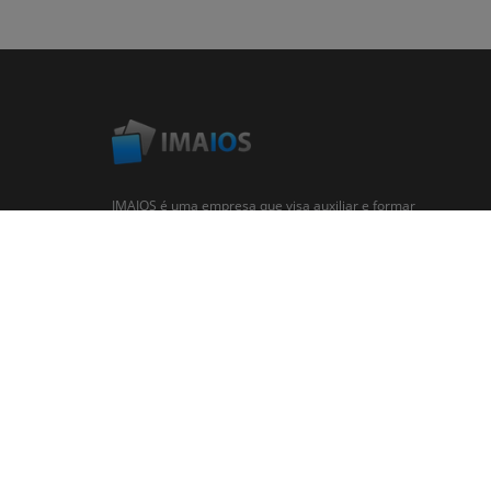
IMAIOS é uma empresa que visa auxiliar e formar
profissionais na área humana e veterinária. Auxiliando
profissionais de saúde através de atlas de anatomia,
imagens médicas, banco de dados colaborativo de casos
clínicos, cursos online...
© 2008-2026 IMAIOS SAS All rights reserved