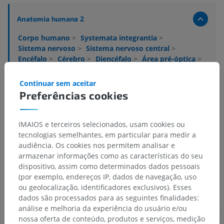
Anatomia humana 2
Corpo humano
>
Systemata integrantia
>
Sistema nervoso
>
Sistema nervoso central
>
Encéfalo
>
Cérebro
>
Diencéfalo
>
Área pré-óptica
>
Núcleo pré-óptico paraventricular
Continuar sem aceitar
Estruturas subjacentes:
Não há nenhuma estrutura
Preferências cookies
subjacente para esta parte anatômica
IMAIOS e terceiros selecionados, usam cookies ou
tecnologias semelhantes, em particular para medir a
Anatomia humana 1
audiência. Os cookies nos permitem analisar e
armazenar informações como as características do seu
dispositivo, assim como determinados dados pessoais
Neuroanatomia humana
(por exemplo, endereços IP, dados de navegação, uso
ou geolocalização, identificadores exclusivos). Esses
dados são processados para as seguintes finalidades:
análise e melhoria da experiência do usuário e/ou
Traduções
nossa oferta de conteúdo, produtos e serviços, medição