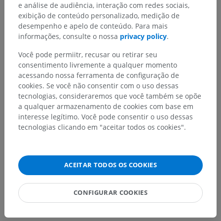
e análise de audiência, interação com redes sociais,
exibição de conteúdo personalizado, medição de
desempenho e apelo de conteúdo. Para mais
Encontrou um erro?
informações, consulte o nossa
privacy policy
.
Não hesite em nos sugerir uma correção, tradução ou
Você pode permiitr, recusar ou retirar seu
melhora de conteúdo.
consentimento livremente a qualquer momento
acessando nossa ferramenta de configuração de
Relatar um problema
cookies. Se você não consentir com o uso dessas
tecnologias, consideraremos que você também se opõe
a qualquer armazenamento de cookies com base em
interesse legítimo. Você pode consentir o uso dessas
BAIXE O APLICATIVO
tecnologias clicando em "aceitar todos os cookies".
ACEITAR TODOS OS COOKIES
CONFIGURAR COOKIES