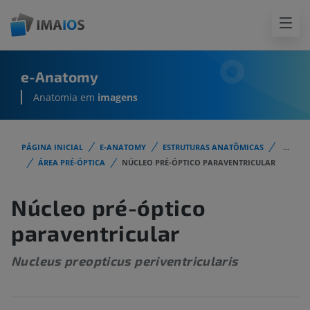
e-Anatomy
Anatomia em
imagens
PÁGINA INICIAL
E-ANATOMY
ESTRUTURAS ANATÔMICAS
...
ÁREA PRÉ-ÓPTICA
NÚCLEO PRÉ-ÓPTICO PARAVENTRICULAR
Núcleo pré-óptico
paraventricular
Nucleus preopticus periventricularis