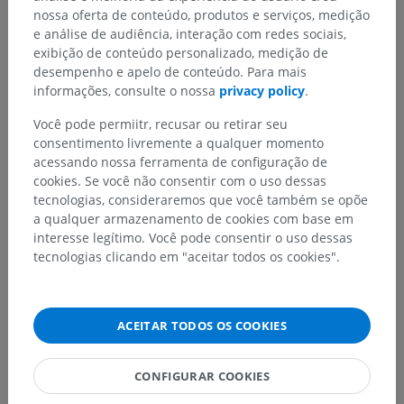
This definition incorporates text from a public domain edition of Gray's
nossa oferta de conteúdo, produtos e serviços, medição
Anatomy (20th U.S. edition of Gray's Anatomy of the Human Body,
e análise de audiência, interação com redes sociais,
published in 1918 – from http://www.bartleby.com/107/).
exibição de conteúdo personalizado, medição de
desempenho e apelo de conteúdo. Para mais
informações, consulte o nossa
privacy policy
.
Galeria
Você pode permiitr, recusar ou retirar seu
consentimento livremente a qualquer momento
acessando nossa ferramenta de configuração de
cookies. Se você não consentir com o uso dessas
tecnologias, consideraremos que você também se opõe
a qualquer armazenamento de cookies com base em
interesse legítimo. Você pode consentir o uso dessas
tecnologias clicando em "aceitar todos os cookies".
ACEITAR TODOS OS COOKIES
CONFIGURAR COOKIES