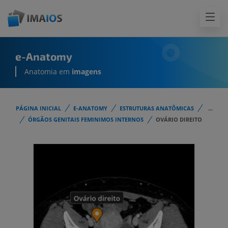
e-Anatomy
Anatomia em
imagens
PÁGINA INICIAL
E-ANATOMY
ESTRUTURAS ANATÔMICAS
...
ÓRGÃOS GENITAIS FEMINIMOS INTERNOS
OVÁRIO DIREITO