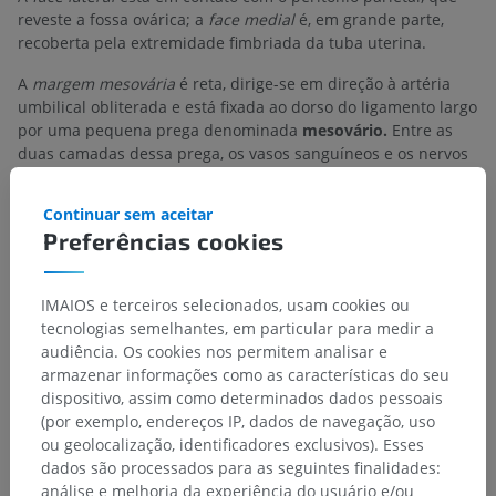
reveste a fossa ovárica; a
face medial
é, em grande parte,
recoberta pela extremidade fimbriada da tuba uterina.
A
margem mesovária
é reta, dirige-se em direção à artéria
umbilical obliterada e está fixada ao dorso do ligamento largo
por uma pequena prega denominada
mesovário.
Entre as
duas camadas dessa prega, os vasos sanguíneos e os nervos
passam para alcançar o hilo do ovário.
Continuar sem aceitar
A
margem livre
é convexa e se dirige em direção ao uréter. A
Preferências cookies
tuba uterina contorna o ovário, ascendendo em relação à sua
margem mesovária, curvando-se sobre seu polo tubário e,
por fim, descendo ao longo de sua margem livre e face
IMAIOS e terceiros selecionados, usam cookies ou
medial.
tecnologias semelhantes, em particular para medir a
audiência. Os cookies nos permitem analisar e
A tradução está incorreta?
RELATAR
armazenar informações como as características do seu
dispositivo, assim como determinados dados pessoais
(por exemplo, endereços IP, dados de navegação, uso
ou geolocalização, identificadores exclusivos). Esses
Referências
dados são processados para as seguintes finalidades:
análise e melhoria da experiência do usuário e/ou