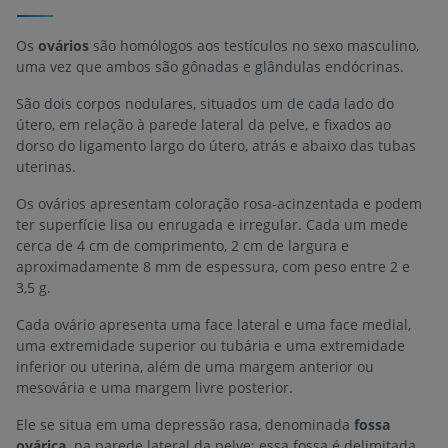
Os
ovários
são homólogos aos testículos no sexo masculino,
uma vez que ambos são gônadas e glândulas endócrinas.
São dois corpos nodulares, situados um de cada lado do
útero, em relação à parede lateral da pelve, e fixados ao
dorso do ligamento largo do útero, atrás e abaixo das tubas
uterinas.
Os ovários apresentam coloração rosa-acinzentada e podem
ter superfície lisa ou enrugada e irregular. Cada um mede
cerca de 4 cm de comprimento, 2 cm de largura e
aproximadamente 8 mm de espessura, com peso entre 2 e
3,5 g.
Cada ovário apresenta uma face lateral e uma face medial,
uma extremidade superior ou tubária e uma extremidade
inferior ou uterina, além de uma margem anterior ou
mesovária e uma margem livre posterior.
Ele se situa em uma depressão rasa, denominada
fossa
ovárica,
na parede lateral da pelve; essa fossa é delimitada