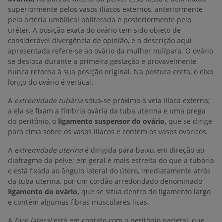
superiormente pelos vasos ilíacos externos, anteriormente
pela artéria umbilical obliterada e posteriormente pelo
uréter. A posição exata do ovário tem sido objeto de
considerável divergência de opinião, e a descrição aqui
apresentada refere-se ao ovário da mulher nulípara. O ovário
se desloca durante a primeira gestação e provavelmente
nunca retorna à sua posição original. Na postura ereta, o eixo
longo do ovário é vertical.
A
extremidade tubária
situa-se próxima à veia ilíaca externa;
a ela se fixam a fímbria ovária da tuba uterina e uma prega
do peritônio, o
ligamento suspensor do ovário,
que se dirige
para cima sobre os vasos ilíacos e contém os vasos ováricos.
A
extremidade uterina
é dirigida para baixo, em direção ao
diafragma da pelve; em geral é mais estreita do que a tubária
e está fixada ao ângulo lateral do útero, imediatamente atrás
da tuba uterina, por um cordão arredondado denominado
ligamento do ovário,
que se situa dentro do ligamento largo
e contém algumas fibras musculares lisas.
A
face lateral
está em contato com o peritônio parietal, que