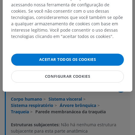
acessando nossa ferramenta de configuração de
cookies. Se você não consentir com o uso dessas
tecnologias, consideraremos que você também se opõe
a qualquer armazenamento de cookies com base em
interesse legítimo. Você pode consentir o uso dessas
tecnologias clicando em "aceitar todos os cookies".
ACEITAR TODOS OS COOKIES
Hierarquia anatômica
CONFIGURAR COOKIES
Anatomia humana 2
Corpo humano
>
Sistema visceral
>
Sistema respiratório
>
Árvore brônquica
>
Traqueia
>
Parede membranácea da traquéia
Estruturas subjacentes:
Não há nenhuma estrutura
subjacente para esta parte anatômica