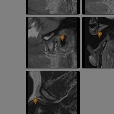
Visible Human Project
Fotografia
CTA da extremi
TC
PREMIUM
PREMIUM
Perna (artérias
TC
GRÁTIS
Arteriografia
inferiores
Angiografia
GRÁTIS