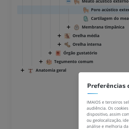
Meato acústico externo
Poro acústico exte
Cartilagem do mea
Membrana timpânica
Orelha média
Orelha interna
Órgão gustatório
Tegumento comum
Anatomia geral
Preferências 
IMAIOS e terceiros se
audiência. Os cookies
dispositivo, assim c
ou geolocalização, id
análise e melhoria da