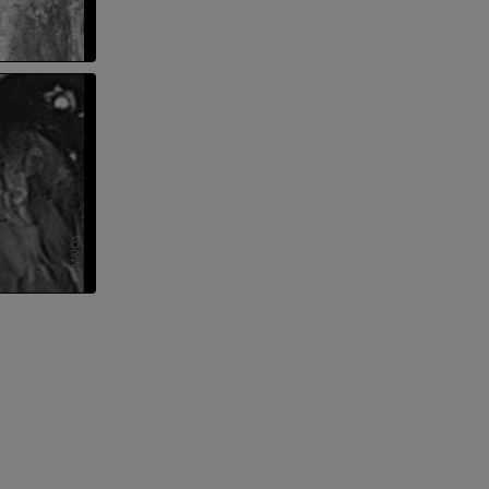
dade inferior
 e ossos)
 dos membros