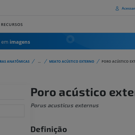
Acessa
RECURSOS
a em
imagens
URAS ANATÔMICAS
...
MEATO ACÚSTICO EXTERNO
PORO ACÚSTICO EX
Poro acústico ext
Porus acusticus externus
Definição