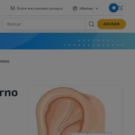
r
Entre em contato conosco
Idiomas
ASSINAR
TERNO
erno