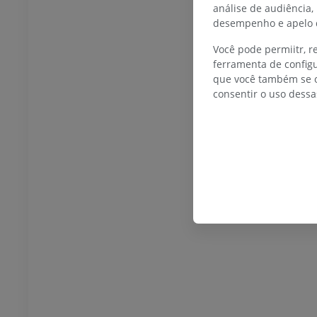
análise de audiência,
desempenho e apelo d
TARSO-PÉ
Você pode permiitr, 
ferramenta de configu
joelho
IRM do tornozelo
que você também se o
IRM
consentir o uso dessa
UM
PREMIUM
afia do joelho
Antepé IRM
afia CT
IRM
UM
PREMIUM
 membro inferior
IRM do membro inferior
IRM
UM
PREMIUM
rafias do membro
Radiografias do membro
r
inferior
rafias
Radiografias