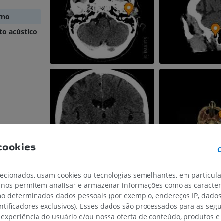
rno
to acústico
cookies
C
lecionados, usam cookies ou tecnologias semelhantes, em particul
 nos permitem analisar e armazenar informações como as caracterí
omo determinados dados pessoais (por exemplo, endereços IP, dado
entificadores exclusivos). Esses dados são processados para as segu
 experiência do usuário e/ou nossa oferta de conteúdo, produtos e