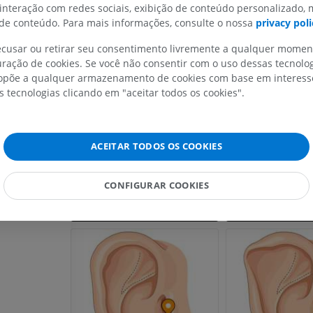
 interação com redes sociais, exibição de conteúdo personalizado,
e conteúdo. Para mais informações, consulte o nossa
privacy poli
MEMBRO SUPERIOR
MEMBRO INFERIOR
recusar ou retirar seu consentimento livremente a qualquer mome
ração de cookies. Se você não consentir com o uso dessas tecnolo
IRM do membro superior
Membro inferi
põe a qualquer armazenamento de cookies com base em interesse
IRM
Ilustrações
s tecnologias clicando em "aceitar todos os cookies".
PREMIUM
PREMIUM
IRM do ombro
Radiografias 
ACEITAR TODOS OS COOKIES
IRM
inferior
Radiografias
PREMIUM
CONFIGURAR COOKIES
GRÁTIS
IRM do carpo
IRM
IRM do membro
IRM
PREMIUM
PREMIUM
IRM do cotovelo
IRM
Ressonância m
quadril
PREMIUM