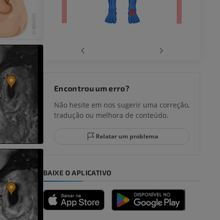
‹
›
joelho
Encontrou um erro?
Não hesite em nos sugerir uma correção,
tradução ou melhora de conteúdo.
lo e do
Relatar um problema
BAIXE O APLICATIVO