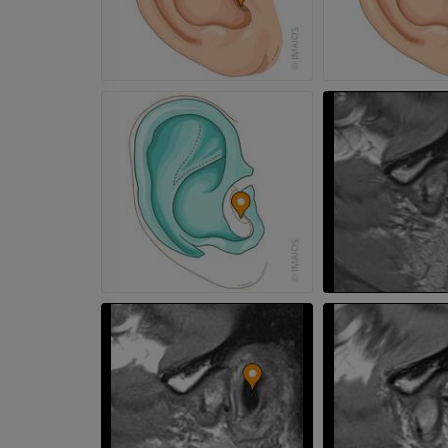
IRM
PREMIUM
IRM da mão
IRM
IRM do joelho
PREMIUM
IRM
PREMIUM
Radiografias do membro
superior
Radiografias
Artrografia do 
Artrografia CT
PREMIUM
PREMIUM
Membro superior
Ilustrações
IRM do torneze
retropé
PREMIUM
IRM
PREMIUM
Arteriografia do membro
superior
Angiografia
Antepé IRM
IRM
GRÁTIS
PREMIUM