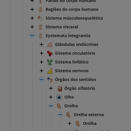
Partes do corpo humano
Regiões do corpo humano
Sistema músculoesquelético
Sistema visceral
Systemata integrantia
Glândulas endócrinas
Sistema circulatório
Sistema linfático
Sistema nervoso
Órgãos dos sentidos
Órgão olfatório
Olho
Orelha
Orelha externa
Orelha