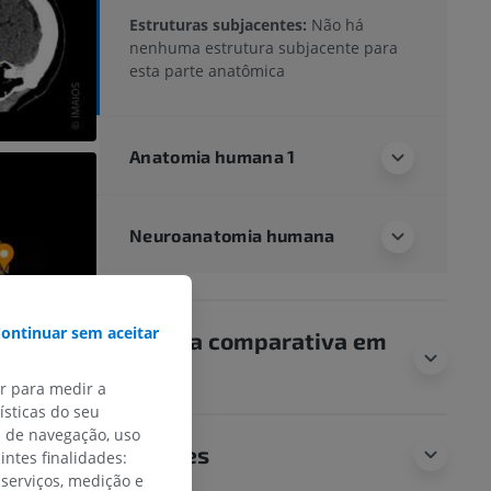
Estruturas subjacentes:
Não há
nenhuma estrutura subjacente para
esta parte anatômica
Anatomia humana 1
Neuroanatomia humana
ontinuar sem aceitar
Anatomia comparativa em
animais
ar para medir a
sticas do seu
s de navegação, uso
Traduções
intes finalidades:
 serviços, medição e