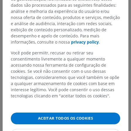
dados são processados para as seguintes finalidades:
análise e melhoria da experiência do usuário e/ou
Hierarquia anatômica
nossa oferta de conteúdo, produtos e serviços, medição
e análise de audiência, interação com redes sociais,
exibição de conteúdo personalizado, medição de
Anatomia humana 2
desempenho e apelo de conteúdo. Para mais
informações, consulte o nossa
privacy policy
.
Anatomia humana 1
Você pode permiitr, recusar ou retirar seu
consentimento livremente a qualquer momento
Anatomia geral
>
Planos, linhas e regiões
>
acessando nossa ferramenta de configuração de
Regiões do corpo humano
>
Regiões cervicais
cookies. Se você não consentir com o uso dessas
tecnologias, consideraremos que você também se opõe
Estruturas subjacentes:
a qualquer armazenamento de cookies com base em
Região cervical anterior; Trígono cervical anterior
interesse legítimo. Você pode consentir o uso dessas
Região esternocleidomastóidea
tecnologias clicando em "aceitar todos os cookies".
Região cervical lateral; Trígono cervical lateral
Região cervical posterior
ACEITAR TODOS OS COOKIES