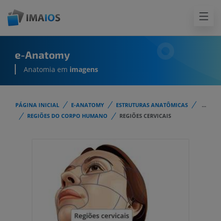
e-Anatomy
Anatomia em
imagens
PÁGINA INICIAL
E-ANATOMY
ESTRUTURAS ANATÔMICAS
...
REGIÕES DO CORPO HUMANO
REGIÕES CERVICAIS