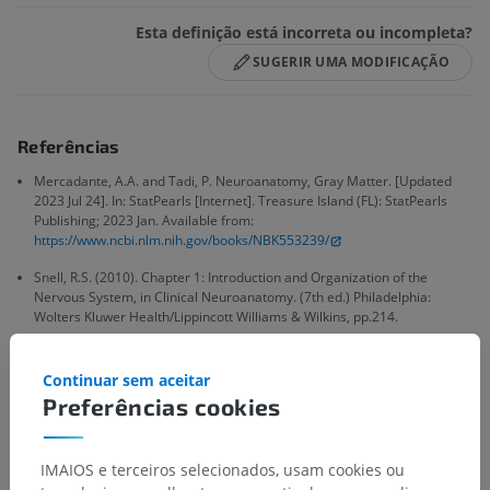
Esta definição está incorreta ou incompleta?
SUGERIR UMA MODIFICAÇÃO
Referências
Mercadante, A.A. and Tadi, P. Neuroanatomy, Gray Matter. [Updated
2023 Jul 24]. In: StatPearls [Internet]. Treasure Island (FL): StatPearls
Publishing; 2023 Jan. Available from:
https://www.ncbi.nlm.nih.gov/books/NBK553239/
Snell, R.S. (2010). Chapter 1: Introduction and Organization of the
Nervous System, in Clinical Neuroanatomy. (7th ed.) Philadelphia:
Wolters Kluwer Health/Lippincott Williams & Wilkins, pp.214.
Continuar sem aceitar
Galeria
Preferências cookies
IMAIOS e terceiros selecionados, usam cookies ou