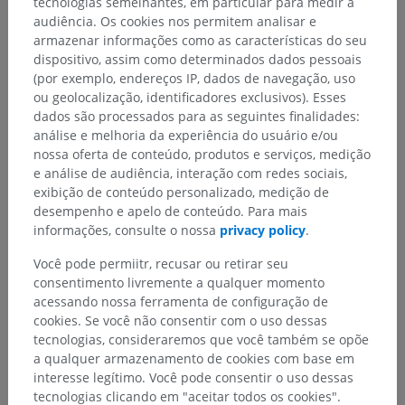
tecnologias semelhantes, em particular para medir a
audiência. Os cookies nos permitem analisar e
armazenar informações como as características do seu
dispositivo, assim como determinados dados pessoais
(por exemplo, endereços IP, dados de navegação, uso
ou geolocalização, identificadores exclusivos). Esses
dados são processados para as seguintes finalidades:
análise e melhoria da experiência do usuário e/ou
nossa oferta de conteúdo, produtos e serviços, medição
e análise de audiência, interação com redes sociais,
Hierarquia anatômica
exibição de conteúdo personalizado, medição de
desempenho e apelo de conteúdo. Para mais
informações, consulte o nossa
privacy policy
.
Anatomia humana 2
Você pode permiitr, recusar ou retirar seu
consentimento livremente a qualquer momento
acessando nossa ferramenta de configuração de
Anatomia humana 1
cookies. Se você não consentir com o uso dessas
tecnologias, consideraremos que você também se opõe
a qualquer armazenamento de cookies com base em
Neuroanatomia humana
interesse legítimo. Você pode consentir o uso dessas
Sistema nervoso
>
Textus nervosus
>
tecnologias clicando em "aceitar todos os cookies".