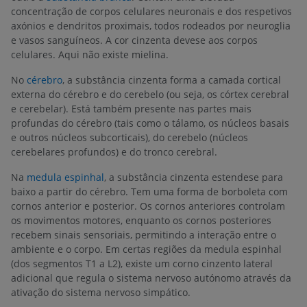
concentração de corpos celulares neuronais e dos respetivos
axónios e dendritos proximais, todos rodeados por neuroglia
e vasos sanguíneos. A cor cinzenta devese aos corpos
celulares. Aqui não existe mielina.
No
cérebro
, a substância cinzenta forma a camada cortical
externa do cérebro e do cerebelo (ou seja, os córtex cerebral
e cerebelar). Está também presente nas partes mais
profundas do cérebro (tais como o tálamo, os núcleos basais
e outros núcleos subcorticais), do cerebelo (núcleos
cerebelares profundos) e do tronco cerebral.
Na
medula espinhal
, a substância cinzenta estendese para
baixo a partir do cérebro. Tem uma forma de borboleta com
cornos anterior e posterior. Os cornos anteriores controlam
os movimentos motores, enquanto os cornos posteriores
recebem sinais sensoriais, permitindo a interação entre o
ambiente e o corpo. Em certas regiões da medula espinhal
(dos segmentos T1 a L2), existe um corno cinzento lateral
adicional que regula o sistema nervoso autónomo através da
ativação do sistema nervoso simpático.