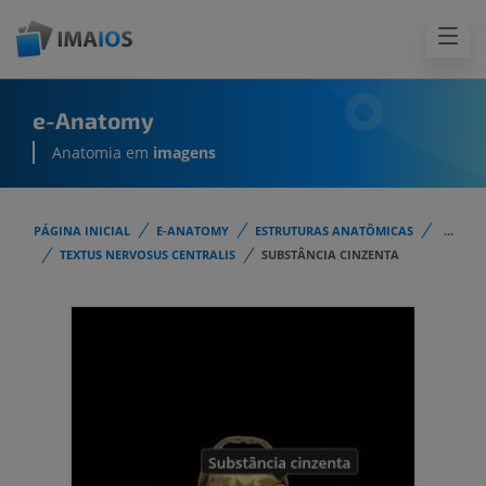
e-Anatomy
Anatomia em
imagens
PÁGINA INICIAL
E-ANATOMY
ESTRUTURAS ANATÔMICAS
...
TEXTUS NERVOSUS CENTRALIS
SUBSTÂNCIA CINZENTA