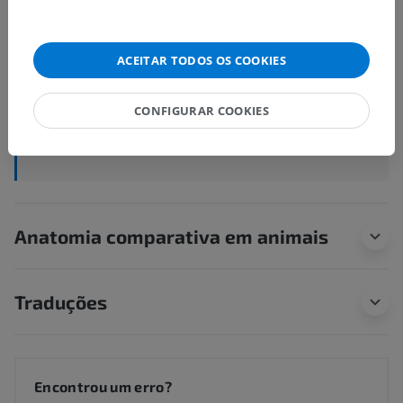
Textus nervosus centralis
>
Substância cinzenta
Estruturas subjacentes:
ACEITAR TODOS OS COOKIES
Núcleo
Lâmina
CONFIGURAR COOKIES
Cortex
Neuropilus
Anatomia comparativa em animais
Traduções
Encontrou um erro?