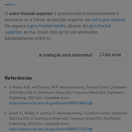
O
sulco frontal superior
é posicionado horizontalmente e
encontra-se à frente da porção superior do
sulco pré-central
.
Ele separa o
giro frontal médio
, abaixo, do
giro frontal
superior
, acima. Esses dois giros são alinhados
paralelamente entre si.
A tradução está incorreta?
RELATAR
Referências
El-Baba, R.M. and Schury, M.P. Neuroanatomy, Frontal Cortex. [Updated
2023 May 29]. In: StatPearls [Internet]. Treasure Island (FL): StatPearls
Publishing; 2023 Jan-. Available from:
https://www.ncbi.nlm.nih.gov/books/NBK554483/
Javed, K., Reddy, V. and Lui, F. Neuroanatomy, Cerebral Cortex. [Updated
2023 Jul 25]. In: StatPearls [Internet]. Treasure Island (FL): StatPearls
Publishing; 2023 Jan-. Available from:
https://www.ncbi.nlm.nih.gov/books/NBK537247/