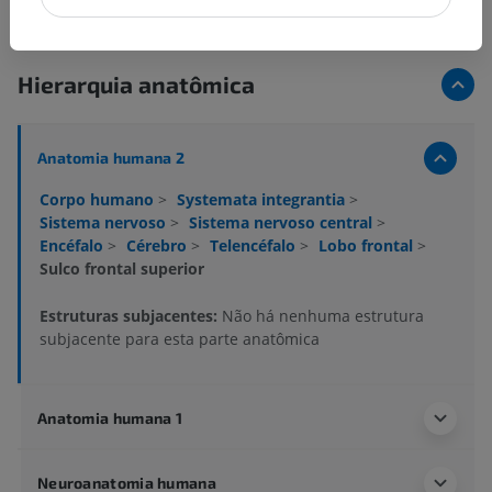
Hierarquia anatômica
Anatomia humana 2
Corpo humano
>
Systemata integrantia
>
Sistema nervoso
>
Sistema nervoso central
>
Encéfalo
>
Cérebro
>
Telencéfalo
>
Lobo frontal
>
Sulco frontal superior
Estruturas subjacentes:
Não há nenhuma estrutura
subjacente para esta parte anatômica
Anatomia humana 1
Neuroanatomia humana