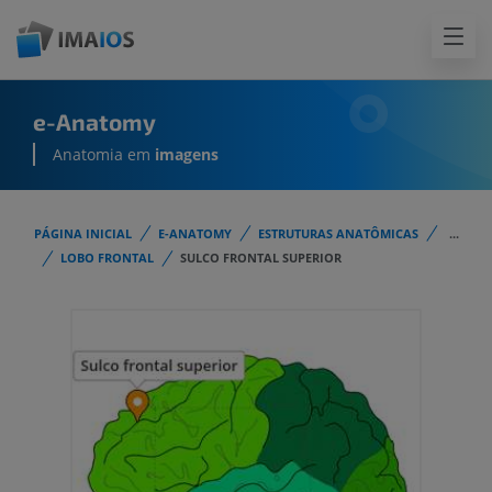
e-Anatomy
Anatomia em
imagens
PÁGINA INICIAL
E-ANATOMY
ESTRUTURAS ANATÔMICAS
...
LOBO FRONTAL
SULCO FRONTAL SUPERIOR