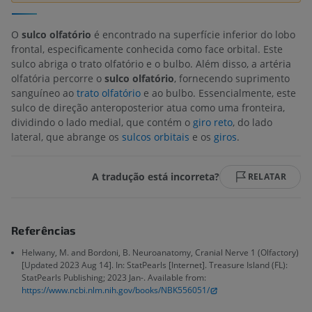
O
sulco olfatório
é encontrado na superfície inferior do lobo
frontal, especificamente conhecida como face orbital. Este
sulco abriga o trato olfatório e o bulbo. Além disso, a artéria
olfatória percorre o
sulco olfatório
, fornecendo suprimento
sanguíneo ao
trato olfatório
e ao bulbo. Essencialmente, este
sulco de direção anteroposterior atua como uma fronteira,
dividindo o lado medial, que contém o
giro reto
, do lado
lateral, que abrange os
sulcos orbitais
e os
giros
.
A tradução está incorreta?
RELATAR
Referências
Helwany, M. and Bordoni, B. Neuroanatomy, Cranial Nerve 1 (Olfactory)
[Updated 2023 Aug 14]. In: StatPearls [Internet]. Treasure Island (FL):
StatPearls Publishing; 2023 Jan-. Available from:
https://www.ncbi.nlm.nih.gov/books/NBK556051/