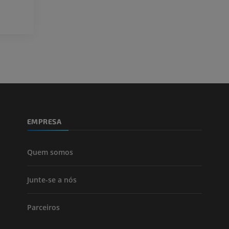
PREMIUM
Visible Human Project
Fotografia
CTA da extremi
TC
PREMIUM
PREMIUM
Perna (artérias
TC
GRÁTIS
EMPRESA
Arteriografia
inferiores
Angiografia
Quem somos
GRÁTIS
Junte-se a nós
Parceiros