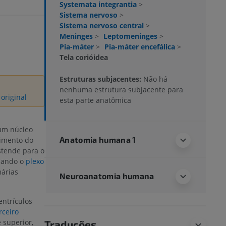
Systemata integrantia
>
Sistema nervoso
>
Sistema nervoso central
>
Meninges
>
Leptomeninges
>
Pia-máter
>
Pia-máter encefálica
>
Tela corióidea
Estruturas subjacentes:
Não há
nenhuma estrutura subjacente para
original
esta parte anatômica
um núcleo
Anatomia humana 1
timento do
tende para o
rmando o
plexo
márias
Neuroanatomia humana
entrículos
rceiro
 superior,
Traduções