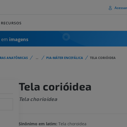
Acessa
RECURSOS
a em
imagens
URAS ANATÔMICAS
...
PIA-MÁTER ENCEFÁLICA
TELA CORIÓIDEA
Tela corióidea
Tela chorioidea
Sinônimo em latim:
Tela choroidea