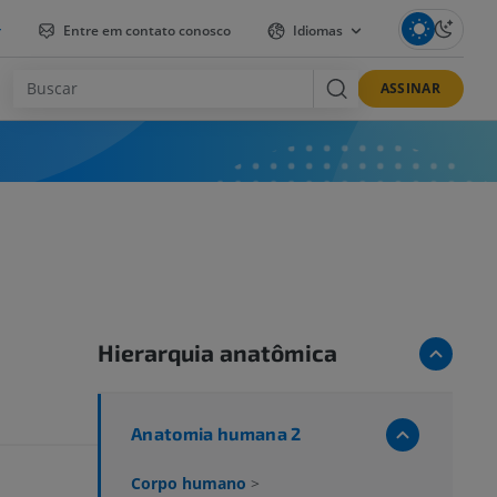
r
Entre em contato conosco
Idiomas
ASSINAR
Hierarquia anatômica
Anatomia humana 2
Corpo humano
>