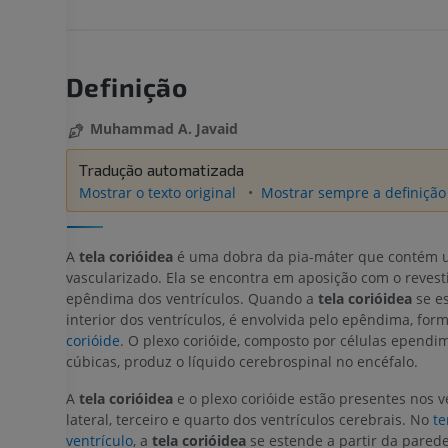
Definição
Muhammad A. Javaid
Tradução automatizada
Mostrar o texto original
Mostrar sempre a definição 
A
tela corióidea
é uma dobra da pia-máter que contém 
vascularizado. Ela se encontra em aposição com o reves
epêndima dos ventrículos. Quando a
tela corióidea
se es
interior dos ventrículos, é envolvida pelo epêndima, fo
corióide
. O plexo corióide, composto por células ependi
cúbicas, produz o líquido cerebrospinal no encéfalo.
A
tela corióidea
e o plexo corióide estão presentes nos v
lateral, terceiro e quarto dos ventrículos cerebrais. No
te
ventrículo
, a
tela corióidea
se estende a partir da parede