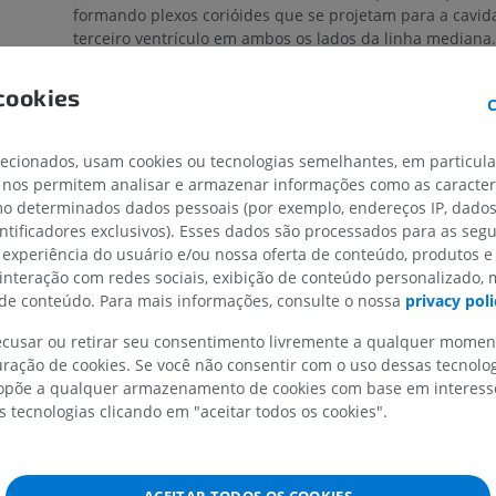
formando plexos corióides que se projetam para a cavid
terceiro ventrículo em ambos os lados da linha mediana.
A mesma
tela corióidea
na parede superior do terceiro v
cookies
MEMBRO SUPERIOR
MEMBRO INFERIOR
estende lateralmente através da fissura corióidea e pass
C
forame interventricular de Monroe. Ao fazê-lo, penetra n
fálica
ventrículos laterais
em ambos os lados, formando o plexo
IRM do membro superior
Membro inferi
lecionados, usam cookies ou tecnologias semelhantes, em particul
ióidea
dos ventrículos laterais. A
tela corióidea
também penetra
IRM
Ilustrações
 nos permitem analisar e armazenar informações como as caracterí
temporal por invasão da cavidade ventricular através da
óidea
PREMIUM
PREMIUM
omo determinados dados pessoais (por exemplo, endereços IP, dado
inferior da fissura corióidea, entre a estria terminal e a 
entificadores exclusivos). Esses dados são processados para as segu
ióideo
hipocampo.
 experiência do usuário e/ou nossa oferta de conteúdo, produtos e
IRM do ombro
Radiografias 
nal
 interação com redes sociais, exibição de conteúdo personalizado,
IRM
inferior
No
quarto ventrículo
, a
tela corióidea
se estende entre a
e conteúdo. Para mais informações, consulte o nossa
privacy poli
Radiografias
anteroinferior do cerebelo e o dorso da medula e do qua
PREMIUM
GRÁTIS
ventrículo. Nesse local, a
tela corióidea
penetra na cavi
recusar ou retirar seu consentimento livremente a qualquer mome
quarto ventrículo, envolvida pelo epêndima, e forma o pl
IRM do carpo
ração de cookies. Se você não consentir com o uso dessas tecnolo
IRM
IRM do membro
põe a qualquer armazenamento de cookies com base em interesse
O suprimento arterial para o núcleo vascular da
tela cor
IRM
s tecnologias clicando em "aceitar todos os cookies".
PREMIUM
quarto ventrículo é proveniente das artérias cerebelares
PREMIUM
posteroinferiores e anteriores inferiores (principalmente 
ramos corióides anteriores e posteriores das artérias car
IRM do cotovelo
e cerebral posterior suprem, respectivamente, o terceiro 
IRM
Ressonância m