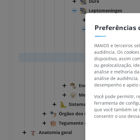
Dura
Leptomeninges
Aracnóide-máter
Preferências 
TARSO-PÉ
Pia-máter
Pia-máter ence
joelho
IRM do tornozelo
IMAIOS e terceiros se
Tênia cor
IRM
audiência. Os cookies
Tela cori
UM
PREMIUM
dispositivo, assim c
ou geolocalização, id
Plexo cor
análise e melhoria da
afia do joelho
Antepé IRM
Pia-máter espi
análise de audiência,
afia CT
IRM
desempenho e apelo d
Encéfalo
UM
PREMIUM
Medula espinal
Você pode permiitr, 
 membro inferior
IRM do membro inferior
ferramenta de configu
Sistema nervoso periférico
IRM
que você também se o
Órgãos dos sentidos
consentir o uso dessa
UM
PREMIUM
Tegumento comum
rafias do membro
Radiografias do membro
Anatomia geral
r
inferior