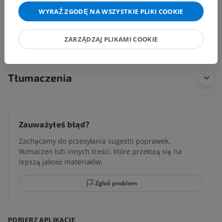
Anatomia człowieka 1
WYRAŹ ZGODĘ NA WSZYSTKIE PLIKI COOKIE
Neuroanatomia człowieka
ZARZĄDZAJ PLIKAMI COOKIE
Tłumaczenia
Zauważyłeś błąd?
Zachęcamy do przesyłania sugestii poprawek,
tłumaczeń lub innych treści, które przełożą się na
lepszą jakość materiałów.
Zgłoś problem
POBIERZ APLIKACJĘ