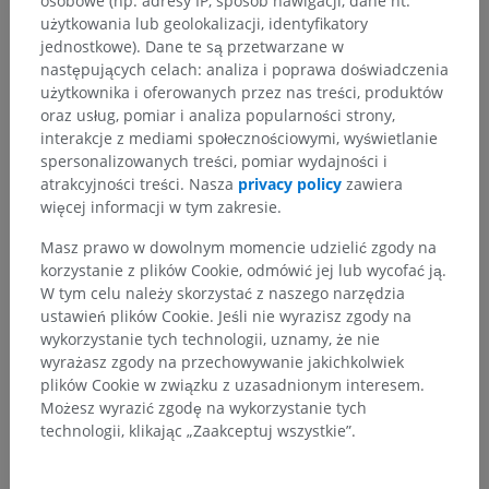
osobowe (np. adresy IP, sposób nawigacji, dane nt.
użytkowania lub geolokalizacji, identyfikatory
jednostkowe). Dane te są przetwarzane w
następujących celach: analiza i poprawa doświadczenia
użytkownika i oferowanych przez nas treści, produktów
Hierarchia anatomiczna
oraz usług, pomiar i analiza popularności strony,
interakcje z mediami społecznościowymi, wyświetlanie
spersonalizowanych treści, pomiar wydajności i
Anatomia człowieka 2
atrakcyjności treści. Nasza
privacy policy
zawiera
więcej informacji w tym zakresie.
Ciało ludzkie
>
Układy integrujące
>
Układ nerwowy
>
Centralny system nerwowy
>
Masz prawo w dowolnym momencie udzielić zgody na
Opony (mózgu)
>
Opona miękko-pajęcza
>
korzystanie z plików Cookie, odmówić jej lub wycofać ją.
Opona miękka
>
W tym celu należy skorzystać z naszego narzędzia
Opona miękka mózgowial opona miękka czaszkowa
ustawień plików Cookie. Jeśli nie wyrazisz zgody na
>
wykorzystanie tych technologii, uznamy, że nie
Tkanka naczyniówkowa
wyrażasz zgody na przechowywanie jakichkolwiek
plików Cookie w związku z uzasadnionym interesem.
Powiązane struktury:
Nie istnieją struktury powiązane
Możesz wyrazić zgodę na wykorzystanie tych
z tą częścią ciała
technologii, klikając „Zaakceptuj wszystkie”.