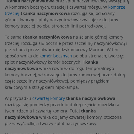
Tkanka naczyniówkowa
oraz splot naczyniówkowy występują
w komorach bocznych, trzeciej i czwartej mózgu. W
komorze
trzeciej
tkanka naczyniówkowa
rozciąga się od ściany
górnej, tworząc sploty naczyniówkowe zwisające do jamy
komory trzeciej po obu stronach linii pośrodkowej.
Ta sama
tkanka naczyniówkowa
na ścianie górnej komory
trzeciej rozciąga się bocznie przez szczelinę naczyniówkową i
przechodzi przez otwór międzykomorowy Monroe. W ten
sposób wnika do
komór bocznych
po obu stronach, tworząc
splot naczyniówkowy komór bocznych.
Tkanka
naczyniówkowa
wnika również do rogu temporalnego
komory bocznej, wkraczając do jamy komorowej przez dolną
część szczeliny naczyniówkowej, pomiędzy prążkiem
krańcowym a strzępkiem hipokampa.
W przypadku
czwartej komory
tkanka naczyniówkowa
rozciąga się pomiędzy przednio-dolną częścią móżdżku a
tyłem rdzenia i czwartą komorą. Tutaj
tkanka
naczyniówkowa
wnika do jamy czwartej komory, otoczona
przez wyściółkę, i tworzy splot naczyniówkowy.