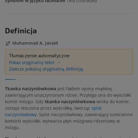
Synonim w języku łacińskim
Tela choroidea
Definicja
Muhammad A. Javaid
Tłumaczenie automatyczne
Pokaż oryginalny tekst
Zawsze pokazuj oryginalną definicję
Tkanka naczyniówkowa
jest fałdem opony miękkiej
zawierającym unaczynionym rdzeń. Przylega ona do wyściółki
komór mózgu. Gdy
tkanka naczyniówkowa
wnika do komór,
zostaje otoczona przez wyściółkę, tworząc
splot
naczyniówkowy
. Splot naczyniówkowy, zawierający sześcienne
komórki wyściółki, wytwarza płyn mózgowo-rdzeniowy w
mózgu.