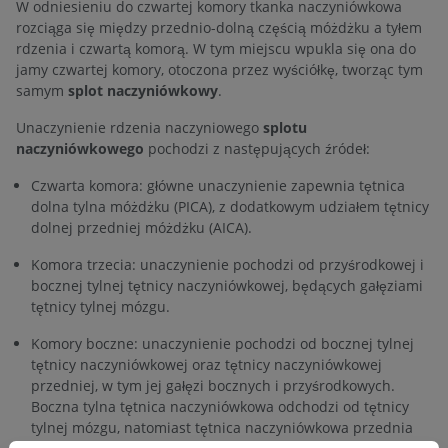
W odniesieniu do czwartej komory tkanka naczyniówkowa
rozciąga się między przednio-dolną częścią móżdżku a tyłem
rdzenia i czwartą komorą. W tym miejscu wpukla się ona do
jamy czwartej komory, otoczona przez wyściółkę, tworząc tym
samym
splot naczyniówkowy
.
Unaczynienie rdzenia naczyniowego
splotu
naczyniówkowego
pochodzi z następujących źródeł:
Czwarta komora: główne unaczynienie zapewnia tętnica
dolna tylna móżdżku (PICA), z dodatkowym udziałem tętnicy
dolnej przedniej móżdżku (AICA).
Komora trzecia: unaczynienie pochodzi od przyśrodkowej i
bocznej tylnej tętnicy naczyniówkowej, będących gałęziami
tętnicy tylnej mózgu.
Komory boczne: unaczynienie pochodzi od bocznej tylnej
tętnicy naczyniówkowej oraz tętnicy naczyniówkowej
przedniej, w tym jej gałęzi bocznych i przyśrodkowych.
Boczna tylna tętnica naczyniówkowa odchodzi od tętnicy
tylnej mózgu, natomiast tętnica naczyniówkowa przednia