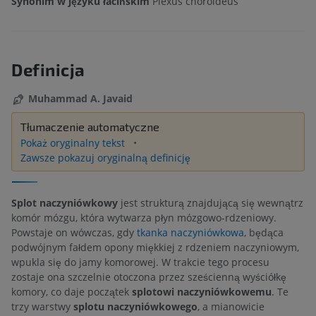
Synonim w języku łacińskim
Plexus choroideus
Definicja
Muhammad A. Javaid
Tłumaczenie automatyczne
Pokaż oryginalny tekst
Zawsze pokazuj oryginalną definicję
Splot naczyniówkowy
jest strukturą znajdującą się wewnątrz
komór mózgu, która wytwarza płyn mózgowo-rdzeniowy.
Powstaje on wówczas, gdy
tkanka naczyniówkowa
, będąca
podwójnym fałdem opony miękkiej z rdzeniem naczyniowym,
wpukla się do jamy komorowej. W trakcie tego procesu
zostaje ona szczelnie otoczona przez sześcienną wyściółkę
komory, co daje początek
splotowi naczyniówkowemu
. Te
trzy warstwy
splotu naczyniówkowego
, a mianowicie