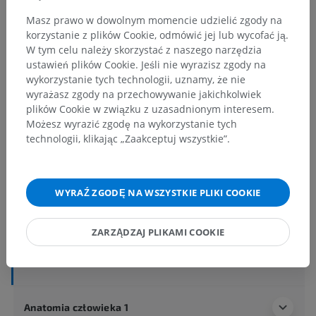
Masz prawo w dowolnym momencie udzielić zgody na
korzystanie z plików Cookie, odmówić jej lub wycofać ją.
Hierarchia anatomiczna
W tym celu należy skorzystać z naszego narzędzia
ustawień plików Cookie. Jeśli nie wyrazisz zgody na
wykorzystanie tych technologii, uznamy, że nie
wyrażasz zgody na przechowywanie jakichkolwiek
Anatomia człowieka 2
plików Cookie w związku z uzasadnionym interesem.
Ciało ludzkie
>
Układy integrujące
>
Możesz wyrazić zgodę na wykorzystanie tych
Układ nerwowy
>
Centralny system nerwowy
>
technologii, klikając „Zaakceptuj wszystkie”.
Opony (mózgu)
>
Opona miękko-pajęcza
>
Opona miękka
>
Opona miękka mózgowial opona miękka czaszkowa
WYRAŹ ZGODĘ NA WSZYSTKIE PLIKI COOKIE
>
Splot naczyniówkowy
ZARZĄDZAJ PLIKAMI COOKIE
Powiązane struktury:
Nie istnieją struktury powiązane
z tą częścią ciała
Anatomia człowieka 1