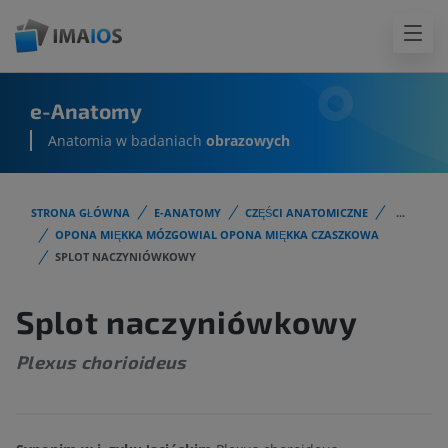
e-Anatomy
Anatomia w badaniach
obrazowych
STRONA GŁÓWNA
E-ANATOMY
CZĘŚCI ANATOMICZNE
...
OPONA MIĘKKA MÓZGOWIAL OPONA MIĘKKA CZASZKOWA
SPLOT NACZYNIÓWKOWY
Splot naczyniówkowy
Plexus chorioideus