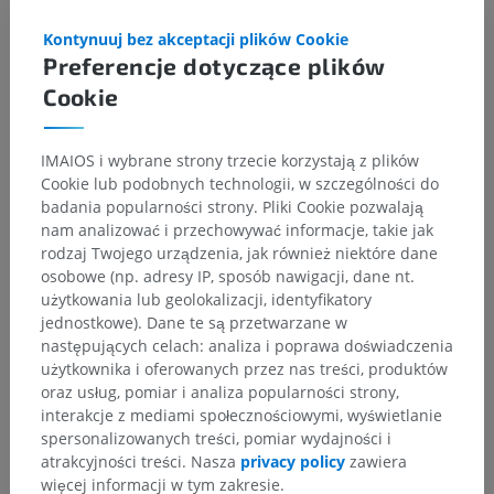
jest gałęzią tętnicy szyjnej wewnętrznej.
Kontynuuj bez akceptacji plików Cookie
Preferencje dotyczące plików
Czy jest jakiś problem z tym tłumaczeniem?
ZGŁOŚ
Cookie
Odnośniki
IMAIOS i wybrane strony trzecie korzystają z plików
Cookie lub podobnych technologii, w szczególności do
Snell, R.S. (2010). ‘Chapter 16: The ventricular system, the cerebrospinal
fluid, and the blood-brain and blood-cerebrospinal fluid barriers’, in
badania popularności strony. Pliki Cookie pozwalają
Clinical Neuroanatomy
. (7th ed.) Philadelphia: Wolters Kluwer
nam analizować i przechowywać informacje, takie jak
Health/Lippincott Williams & Wilkins, pp.446-457.
rodzaj Twojego urządzenia, jak również niektóre dane
osobowe (np. adresy IP, sposób nawigacji, dane nt.
Shenoy, S.S. and Lui, F. Neuroanatomy, Ventricular System. [Updated
użytkowania lub geolokalizacji, identyfikatory
2023 Jul 24]. In: StatPearls [Internet]. Treasure Island (FL): StatPearls
Publishing; 2023 Jan-. Available from:
jednostkowe). Dane te są przetwarzane w
https://www.ncbi.nlm.nih.gov/books/NBK532932/
następujących celach: analiza i poprawa doświadczenia
użytkownika i oferowanych przez nas treści, produktów
Xu Y, Mohyeldin A, Doniz-Gonzalez A, Vigo V, Pastor-Escartin F, Meng L,
oraz usług, pomiar i analiza popularności strony,
Cohen-Gadol AA, Fernandez-Miranda JC. Microsurgical anatomy of the
interakcje z mediami społecznościowymi, wyświetlanie
lateral posterior choroidal artery: implications for intraventricular
spersonalizowanych treści, pomiar wydajności i
surgery involving the choroid plexus. J Neurosurg. 2021 Apr
9;135(5):1534-1549.
atrakcyjności treści. Nasza
privacy policy
zawiera
więcej informacji w tym zakresie.