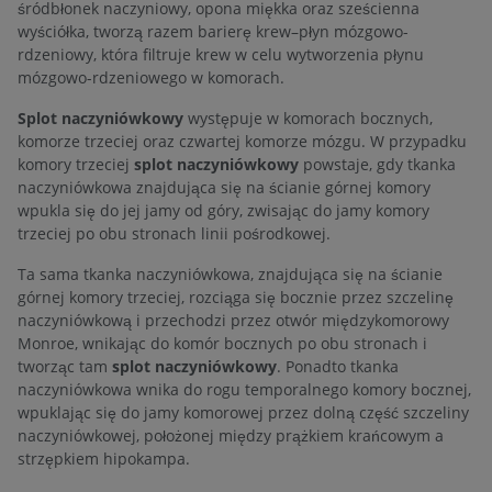
śródbłonek naczyniowy, opona miękka oraz sześcienna
wyściółka, tworzą razem barierę krew–płyn mózgowo-
rdzeniowy, która filtruje krew w celu wytworzenia płynu
mózgowo-rdzeniowego w komorach.
Splot naczyniówkowy
występuje w komorach bocznych,
komorze trzeciej oraz czwartej komorze mózgu. W przypadku
komory trzeciej
splot naczyniówkowy
powstaje, gdy tkanka
naczyniówkowa znajdująca się na ścianie górnej komory
wpukla się do jej jamy od góry, zwisając do jamy komory
trzeciej po obu stronach linii pośrodkowej.
Ta sama tkanka naczyniówkowa, znajdująca się na ścianie
górnej komory trzeciej, rozciąga się bocznie przez szczelinę
naczyniówkową i przechodzi przez otwór międzykomorowy
Monroe, wnikając do komór bocznych po obu stronach i
tworząc tam
splot naczyniówkowy
. Ponadto tkanka
naczyniówkowa wnika do rogu temporalnego komory bocznej,
wpuklając się do jamy komorowej przez dolną część szczeliny
naczyniówkowej, położonej między prążkiem krańcowym a
strzępkiem hipokampa.