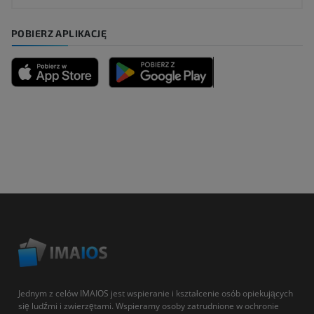
POBIERZ APLIKACJĘ
Jednym z celów IMAIOS jest wspieranie i kształcenie osób opiekujących
się ludźmi i zwierzętami. Wspieramy osoby zatrudnione w ochronie