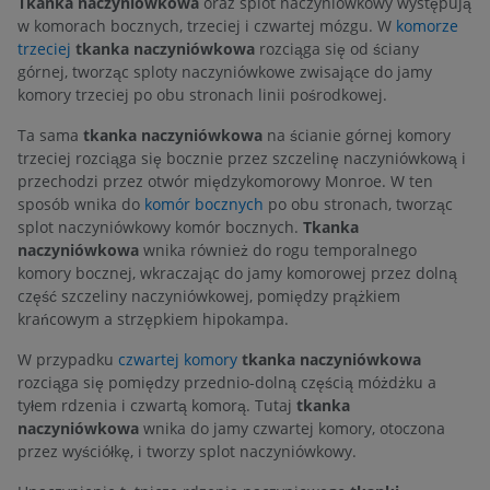
Tkanka naczyniówkowa
oraz splot naczyniówkowy występują
w komorach bocznych, trzeciej i czwartej mózgu. W
komorze
trzeciej
tkanka naczyniówkowa
rozciąga się od ściany
górnej, tworząc sploty naczyniówkowe zwisające do jamy
komory trzeciej po obu stronach linii pośrodkowej.
Ta sama
tkanka naczyniówkowa
na ścianie górnej komory
trzeciej rozciąga się bocznie przez szczelinę naczyniówkową i
przechodzi przez otwór międzykomorowy Monroe. W ten
sposób wnika do
komór bocznych
po obu stronach, tworząc
splot naczyniówkowy komór bocznych.
Tkanka
naczyniówkowa
wnika również do rogu temporalnego
komory bocznej, wkraczając do jamy komorowej przez dolną
część szczeliny naczyniówkowej, pomiędzy prążkiem
krańcowym a strzępkiem hipokampa.
W przypadku
czwartej komory
tkanka naczyniówkowa
rozciąga się pomiędzy przednio-dolną częścią móżdżku a
tyłem rdzenia i czwartą komorą. Tutaj
tkanka
naczyniówkowa
wnika do jamy czwartej komory, otoczona
przez wyściółkę, i tworzy splot naczyniówkowy.