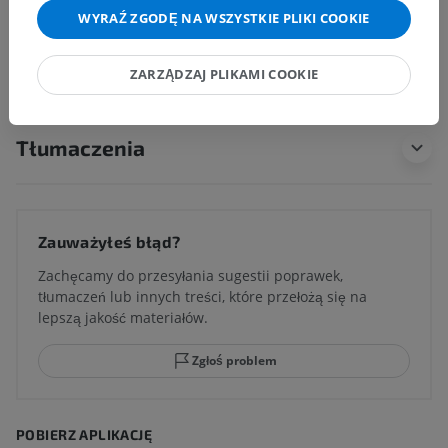
Tkanka naczyniówkowa komory czwartej
WYRAŹ ZGODĘ NA WSZYSTKIE PLIKI COOKIE
Tkanka naczyniówkowa komory trzeciej
ZARZĄDZAJ PLIKAMI COOKIE
Tłumaczenia
Zauważyłeś błąd?
Zachęcamy do przesyłania sugestii poprawek,
tłumaczeń lub innych treści, które przełożą się na
lepszą jakość materiałów.
Zgłoś problem
POBIERZ APLIKACJĘ