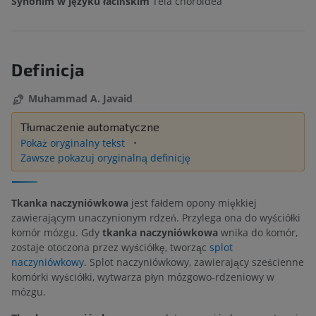
Synonim w języku łacińskim
Tela choroidea
Definicja
Muhammad A. Javaid
Tłumaczenie automatyczne
Pokaż oryginalny tekst
Zawsze pokazuj oryginalną definicję
Tkanka naczyniówkowa
jest fałdem opony miękkiej
zawierającym unaczynionym rdzeń. Przylega ona do wyściółki
komór mózgu. Gdy
tkanka naczyniówkowa
wnika do komór,
zostaje otoczona przez wyściółkę, tworząc
splot
naczyniówkowy
. Splot naczyniówkowy, zawierający sześcienne
komórki wyściółki, wytwarza płyn mózgowo-rdzeniowy w
mózgu.