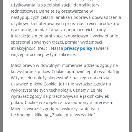
użytkowania lub geolokalizacji, identyfikatory
jednostkowe). Dane te są przetwarzane w
następujących celach: analiza i poprawa doświadczenia
użytkownika i oferowanych przez nas treści, produktów
Hierarchia anatomiczna
oraz usług, pomiar i analiza popularności strony,
interakcje z mediami społecznościowymi, wyświetlanie
spersonalizowanych treści, pomiar wydajności i
Anatomia człowieka 2
atrakcyjności treści. Nasza
privacy policy
zawiera
więcej informacji w tym zakresie.
Anatomia człowieka 1
Masz prawo w dowolnym momencie udzielić zgody na
korzystanie z plików Cookie, odmówić jej lub wycofać ją.
W tym celu należy skorzystać z naszego narzędzia
Neuroanatomia człowieka
ustawień plików Cookie. Jeśli nie wyrazisz zgody na
wykorzystanie tych technologii, uznamy, że nie
Centralny system nerwowy
>
Opony (mózgu)
>
wyrażasz zgody na przechowywanie jakichkolwiek
Opony miękkie
>
plików Cookie w związku z uzasadnionym interesem.
Opona miękka mózgowial opona miękka czaszkowa
Możesz wyrazić zgodę na wykorzystanie tych
>
technologii, klikając „Zaakceptuj wszystkie”.
Tkanka naczyniówkowa
Powiązane struktury: