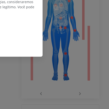
gias, consideraremos
 legítimo. Você pode
do membro
 inferior
agnética do
‹
›