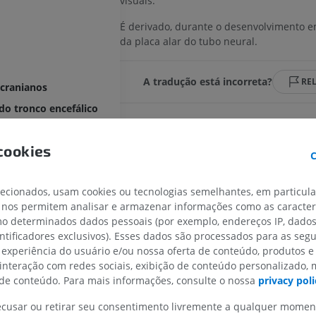
visuais.
É derivado, durante o desenvolvimento e
da placa alar do tubo neural.
A tradução está incorreta?
RE
 cranianos
do tronco encefálico
Referências
cookies
duncular
C
This definition incorporates text from the wikipedi
rfurada posterior
Wikipedia: The free encyclopedia. (2004, July 22). 
Foundation, Inc. Retrieved August 10, 2004, from
lecionados, usam cookies ou tecnologias semelhantes, em particul
do mesencéfalo
http://www.wikipedia.org
 nos permitem analisar e armazenar informações como as caracterí
ebral
omo determinados dados pessoais (por exemplo, endereços IP, dado
ntrais do mesencéfalo
entificadores exclusivos). Esses dados são processados para as segu
MEMBRO SUPERIOR
MEMBRO INFERIOR
 experiência do usuário e/ou nossa oferta de conteúdo, produtos e
céfalo
 interação com redes sociais, exibição de conteúdo personalizado,
IRM do membro superior
Membro inferi
e conteúdo. Para mais informações, consulte o nossa
privacy poli
IRM
Ilustrações
recusar ou retirar seu consentimento livremente a qualquer mome
PREMIUM
PREMIUM