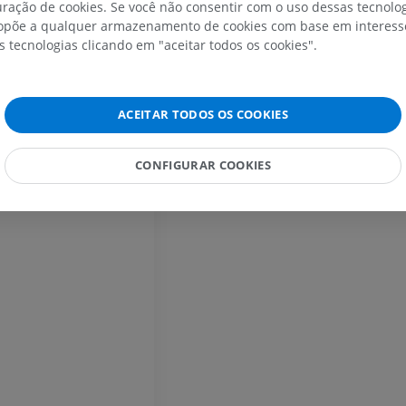
ração de cookies. Se você não consentir com o uso dessas tecnolo
põe a qualquer armazenamento de cookies com base em interesse
trículo
IRM do ombro
Radiografias 
s tecnologias clicando em "aceitar todos os cookies".
IRM
inferior
Radiografias
PREMIUM
GRÁTIS
ACEITAR TODOS OS COOKIES
IRM do carpo
IRM
IRM do membro
IRM
PREMIUM
CONFIGURAR COOKIES
PREMIUM
IRM do cotovelo
IRM
Ressonância m
quadril
PREMIUM
IRM
PREMIUM
IRM da mão
IRM
IRM do joelho
PREMIUM
IRM
PREMIUM
Radiografias do membro
superior