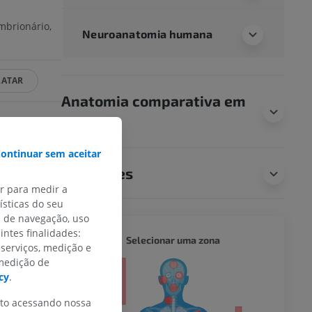
mbrionário,
Neuroanatomia humana
LATAR
Anatomia comparativa em
animais
ontinuar sem aceitar
a website -
Traduções
FL: Wikimedia
ar para medir a
sticas do seu
s de navegação, uso
intes finalidades:
CORPO 
Selecionar uma zona
 serviços, medição e
 medição de
or
cy
.
nto acessando nossa