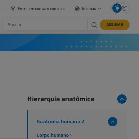
r
Entre em contato conosco
Idiomas
ASSINAR
Hierarquia anatômica
Anatomia humana 2
Corpo humano
>