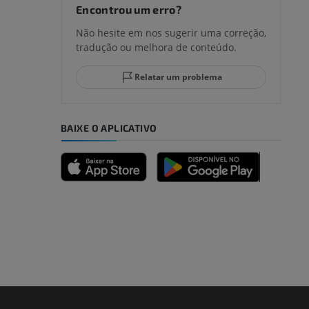
joelho
Encontrou um erro?
Não hesite em nos sugerir uma correção,
tradução ou melhora de conteúdo.
lo e do
Relatar um problema
BAIXE O APLICATIVO
dade inferior
 e ossos)