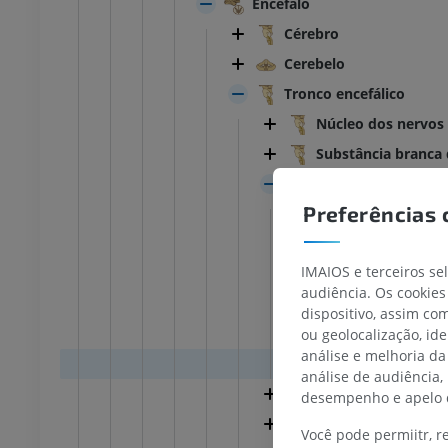
Encéfalo
Cérebro
Cerebelo
Tronco encefálico
Núcleo dos nervos
Substância branca 
Mesencéfalo
Preferências 
Fossa interpe
Substância pe
IMAIOS e terceiros se
Sulco lateral 
audiência. Os cookies
Pedúnculo cer
dispositivo, assim c
Estruturas ce
ou geolocalização, id
TARSO-PÉ
análise e melhoria da
Teto do mesen
análise de audiência,
joelho
IRM do tornozelo
Ponte
desempenho e apelo d
IRM
Quarto ventrículo
Você pode permiitr, 
UM
PREMIUM