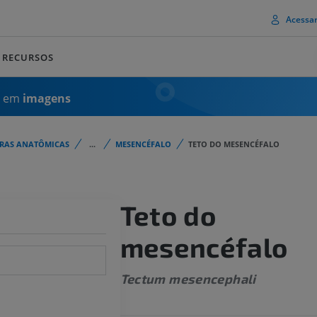
Acessa
RECURSOS
a em
imagens
URAS ANATÔMICAS
...
MESENCÉFALO
TETO DO MESENCÉFALO
Teto do
mesencéfalo
Tectum mesencephali