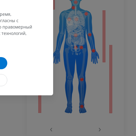
ИЯ
время,
гласны с
афия
го правомерный
ечности
 технологий,
ммы
 конечности
го сустава
‹
›