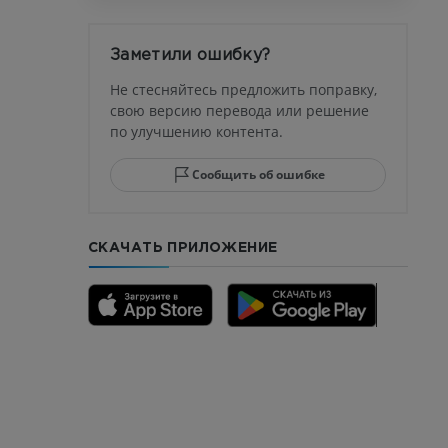
афия
устава
Заметили ошибку?
ма
Не стесняйтесь предложить поправку,
свою версию перевода или решение
по улучшению контента.
юсны и
ела стопы
Сообщить об ошибке
СКАЧАТЬ ПРИЛОЖЕНИЕ
го отдела
CTA