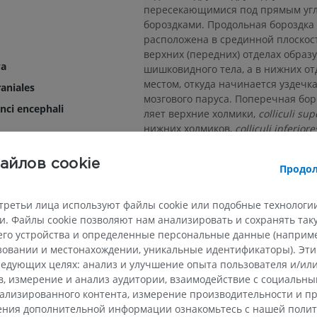
пересекающимися под прямым уг
бороздками. Продольная бороздка
расположена в срединной плоскост
верхних (передних) отделах образу
га
шишковид­ного тела, а в нижних от
местом, откуда начинается уздечк
aniales
мозгового паруса. Поперечная бор
nci encephali
ляет верхние холмики,
colliculi sup
нижних холмиков,
colliculi inferiore
каждого из холмиков в лате­рально
я ямка
направлении отходят утолщения в
айлов cookie
Продол
ырявленное вещество
— ручка холмика. Ручка верхнего х
brachium colliculi cranidlis [superior
борозда среднего мозга
располагается кзади от таламуса и
третьи лица используют файлы cookie или подобные технологии
правляется к латеральному коленч
. Файлы cookie позволяют нам анализировать и сохранять та
Ручка нижне­го холмика,
brachium co
го устройства и определенные персональные данные (например
ntrales mesencephali
caudalis [inferiorisj
, направ­ляется к
ьзовании и местонахождении, уникальные идентификаторы). Эт
его мозга
медиальному коленчатому телу.
едующих целях: анализ и улучшение опыта пользователя и/или
ВЕРХНЯЯ КОНЕЧНОСТЬ
НИЖНЯЯ КОНЕЧНОСТ
в, измерение и анализ аудитории, взаимодействие с социальны
ализированного контента, измерение производительности и п
Это определение неверно или
елудочек
МРТ верхней
Нижняя кон
чения дополнительной информации ознакомьтесь с нашей поли