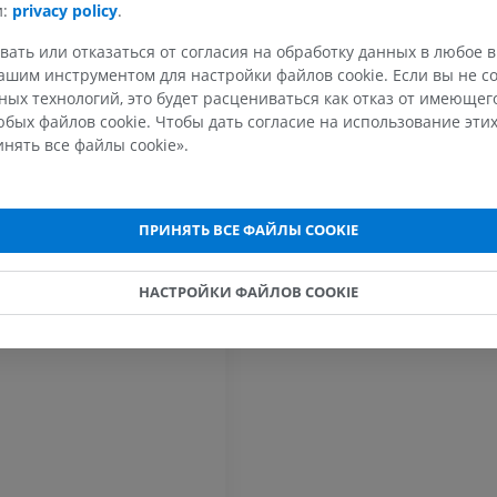
ПРЕДЛОЖИТЬ ИЗМЕНЕН
Иллюстрации
ка
конечности
и:
privacy policy
.
MPT
ПРЕМИУМ
чка
вать или отказаться от согласия на обработку данных в любое 
ПРЕМИУМ
шим инструментом для настройки файлов cookie. Если вы не со
Рентгеногр
ых технологий, это будет расцениваться как отказ от имеюще
МРТ плечевого сустава
нижней кон
бых файлов cookie. Чтобы дать согласие на использование этих
MPT
Рентгеногра
ема
нять все файлы cookie».
ПРЕМИУМ
БЕСПЛАТНО
МРТ запястья
МРТ нижней
ПРИНЯТЬ ВСЕ ФАЙЛЫ COOKIE
MPT
MPT
ПРЕМИУМ
ПРЕМИУМ
НАСТРОЙКИ ФАЙЛОВ COOKIE
МРТ локтевого сустава
Hip MRI
MPT
MPT
ПРЕМИУМ
ПРЕМИУМ
МРТ кисти
МРТ коленно
MPT
MPT
ПРЕМИУМ
ПРЕМИУМ