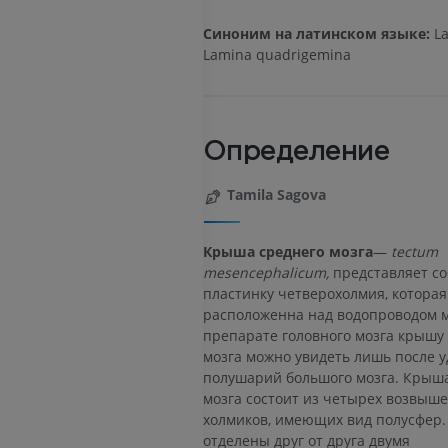
Синоним на латинском языке:
La
Lamina quadrigemina
Определение
Tamila Sagova
Крыша среднего мозга
—
tectum
mesencephalicum,
представ­ляет с
пластинку четверохолмия, которая
расположенна над водо­проводом м
препарате головного мозга крышу
мозга можно увидеть лишь после 
полушарий большого мозга. Крыша
мозга состоит из четырех возвыш
холмиков, имеющих вид полусфер.
отделены друг от друга двумя