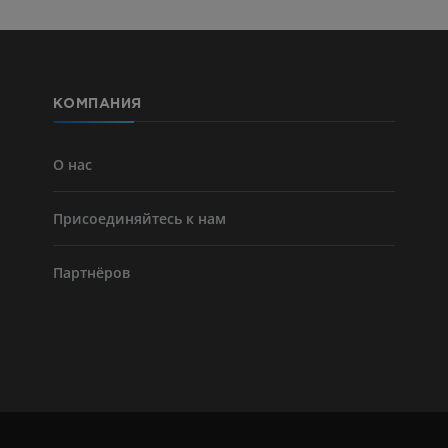
Голень (арт
кости)
KT
БЕСПЛАТНО
КОМПАНИЯ
Ангиографи
нижних коне
Ангиография
О нас
БЕСПЛАТНО
Присоединяйтесь к нам
Партнёров