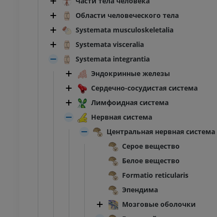
Части тела человека
Области человеческого тела
Systemata musculoskeletalia
Systemata visceralia
Systemata integrantia
Эндокринные железы
Сердечно-сосудистая система
Лимфоидная система
Нервная система
Центральная нервная система
Серое вещество
Белое вещество
Formatio reticularis
Эпендима
Мозговые оболочки