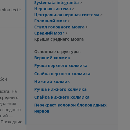
Systemata integrantia
>
Нервная система
>
mina tecti;
Центральная нервная система
>
Головной мозг
>
Ствол головного мозга
>
Средний мозг
>
Крыша среднего мозга
Основные структуры:
Верхний холмик
Ручка верхнего холмика
Спайка верхнего холмика
обой
Нижний холмик
Ручка нижнего холмика
озга. На
Спайка нижнего холмика
 среднего
удаления
Перекрест волокон блоковидных
 среднего
нервов
ений —
 Последние