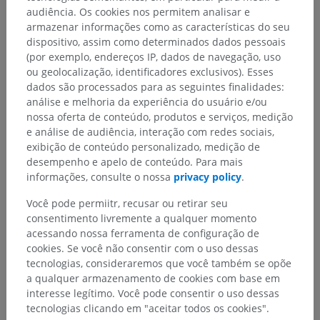
audiência. Os cookies nos permitem analisar e
armazenar informações como as características do seu
dispositivo, assim como determinados dados pessoais
(por exemplo, endereços IP, dados de navegação, uso
ou geolocalização, identificadores exclusivos). Esses
dados são processados para as seguintes finalidades:
análise e melhoria da experiência do usuário e/ou
nossa oferta de conteúdo, produtos e serviços, medição
e análise de audiência, interação com redes sociais,
exibição de conteúdo personalizado, medição de
Hierarquia anatômica
desempenho e apelo de conteúdo. Para mais
informações, consulte o nossa
privacy policy
.
Você pode permiitr, recusar ou retirar seu
Anatomia humana 2
consentimento livremente a qualquer momento
acessando nossa ferramenta de configuração de
Corpo humano
>
Systemata integrantia
>
cookies. Se você não consentir com o uso dessas
Sistema nervoso
>
Sistema nervoso central
>
tecnologias, consideraremos que você também se opõe
Medula espinal
>
a qualquer armazenamento de cookies com base em
Substância branca da medula espinal
>
interesse legítimo. Você pode consentir o uso dessas
Fascículo ântero-lateral
>
Trato espinolivar
tecnologias clicando em "aceitar todos os cookies".