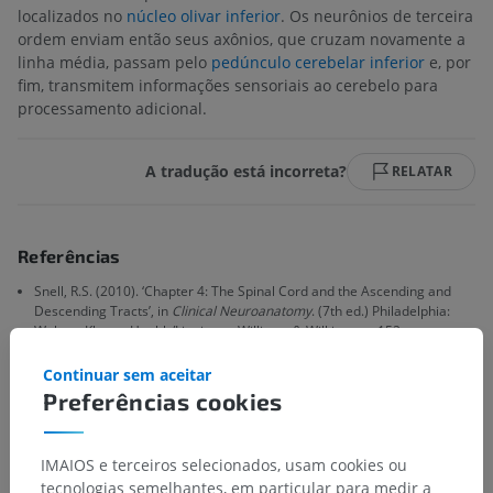
localizados no
núcleo olivar inferior
. Os neurônios de terceira
ordem enviam então seus axônios, que cruzam novamente a
linha média, passam pelo
pedúnculo cerebelar inferior
e, por
fim, transmitem informações sensoriais ao cerebelo para
processamento adicional.
A tradução está incorreta?
RELATAR
Referências
Snell, R.S. (2010). ‘Chapter 4: The Spinal Cord and the Ascending and
Descending Tracts’, in
Clinical Neuroanatomy
. (7th ed.) Philadelphia:
Wolters Kluwer Health/Lippincott Williams & Wilkins, pp. 152.
Continuar sem aceitar
Preferências cookies
Galeria
IMAIOS e terceiros selecionados, usam cookies ou
tecnologias semelhantes, em particular para medir a