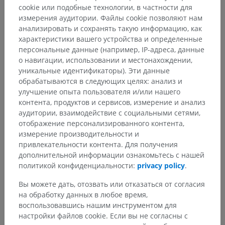
cookie или подобные технологии, в частности для
измерения аудитории. Файлы cookie позволяют нам
анализировать и сохранять такую информацию, как
характеристики вашего устройства и определенные
персональные данные (например, IP-адреса, данные
о навигации, использовании и местонахождении,
уникальные идентификаторы). Эти данные
обрабатываются в следующих целях: анализ и
улучшение опыта пользователя и/или нашего
контента, продуктов и сервисов, измерение и анализ
аудитории, взаимодействие с социальными сетями,
Анатомическая иерархия
отображение персонализированного контента,
измерение производительности и
привлекательности контента. Для получения
дополнительной информации ознакомьтесь с нашей
Анатомия человека 2
политикой конфиденциальности:
privacy policy
.
Человеческое тело
>
Systemata integrantia
>
Вы можете дать, отозвать или отказаться от согласия
Нервная система
>
на обработку данных в любое время,
Центральная нервная система
>
Спинной мозг
>
воспользовавшись нашим инструментом для
Substantia alba medullae spinalis
>
настройки файлов cookie. Если вы не согласны с
Fasciculus anterolateralis
>
Спинооливный путь