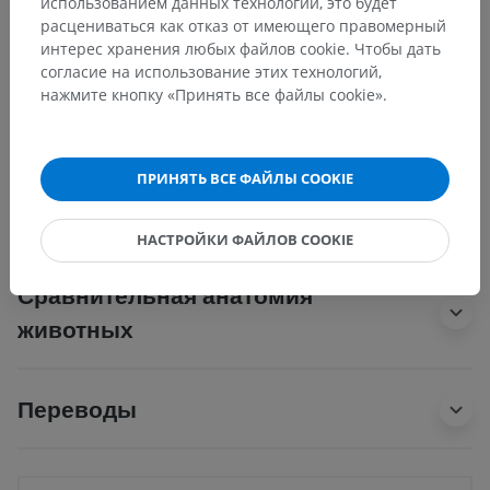
использованием данных технологий, это будет
расцениваться как отказ от имеющего правомерный
Основные структуры:
Нет анатомических терминов,
интерес хранения любых файлов cookie. Чтобы дать
относящихся к этой части тела
согласие на использование этих технологий,
нажмите кнопку «Принять все файлы cookie».
Анатомия человека 1
ПРИНЯТЬ ВСЕ ФАЙЛЫ COOKIE
Нейроанатомия человека
НАСТРОЙКИ ФАЙЛОВ COOKIE
Сравнительная анатомия
животных
Переводы