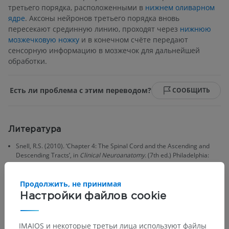
третьего порядка, расположенными в
нижнем оливарном
ядре
. Аксоны нейронов третьего порядка вновь
пересекают срединную линию, проходят через
нижнюю
мозжечковую ножку
и в конечном счёте передают
сенсорную информацию в мозжечок для дальнейшей
обработки.
Есть ли проблема с этим переводом?
СООБЩИТЬ
Литература
Snell, R.S. (2010). ‘Chapter 4: The Spinal Cord and the Ascending and
Descending Tracts’, in
Clinical Neuroanatomy
. (7th ed.) Philadelphia:
Wolters Kluwer Health/Lippincott Williams & Wilkins, pp. 152.
Продолжить, не принимая
Настройки файлов cookie
Галерея
IMAIOS и некоторые третьи лица используют файлы