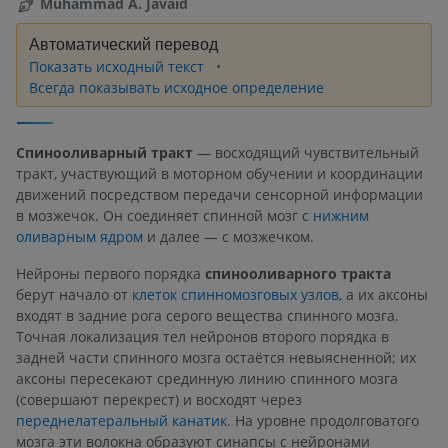
Muhammad A. Javaid
Автоматический перевод
Показать исходный текст
Всегда показывать исходное определение
Спинооливарный тракт
— восходящий чувствительный
тракт, участвующий в моторном обучении и координации
движений посредством передачи сенсорной информации
в мозжечок. Он соединяет спинной мозг с
нижним
оливарным ядром
и далее — с мозжечком.
Нейроны первого порядка
спинооливарного тракта
берут начало от
клеток спинномозговых узлов
, а их аксоны
входят в задние рога серого вещества спинного мозга.
Точная локализация тел нейронов второго порядка в
задней части спинного мозга остаётся невыясненной; их
аксоны пересекают срединную линию спинного мозга
(совершают перекрест) и восходят через
переднелатеральный канатик
. На уровне продолговатого
мозга эти волокна образуют синапсы с нейронами