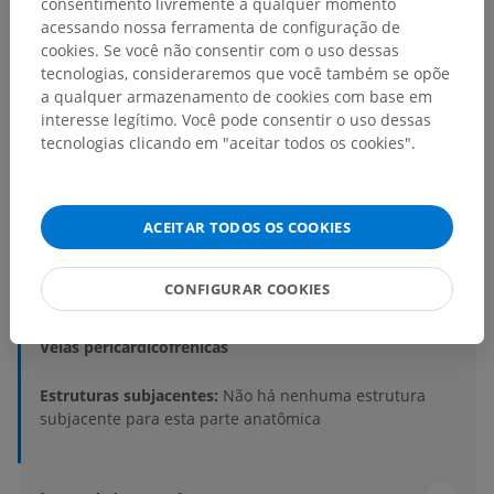
consentimento livremente a qualquer momento
acessando nossa ferramenta de configuração de
cookies. Se você não consentir com o uso dessas
tecnologias, consideraremos que você também se opõe
a qualquer armazenamento de cookies com base em
interesse legítimo. Você pode consentir o uso dessas
tecnologias clicando em "aceitar todos os cookies".
Hierarquia anatômica
ACEITAR TODOS OS COOKIES
Anatomia humana 2
Corpo humano
>
Systemata integrantia
>
CONFIGURAR COOKIES
Sistema circulatório
>
Veias sistêmicas
>
Veia cava superior
>
Veia braquiocefálica
>
Veias pericardicofrênicas
Estruturas subjacentes:
Não há nenhuma estrutura
subjacente para esta parte anatômica