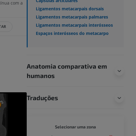
Cápsulas articulares
tínua com a
Ligamentos metacarpais dorsais
Ligamentos metacarpais palmares
Ligamentos metacarpais interósseos
TAR
Espaços interósseos do metacarpo
Anatomia comparativa em
humanos
Traduções
CÃO - 
Selecionar uma zona