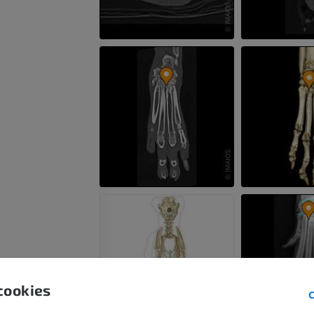
Cavalo - Osteologia
Camundongo - C
Ilustrações
TC
PREMIUM
GRÁTIS
Cavalo - Osteologia
Radiografias
GRÁTIS
Cavalo - carpo
TC
PREMIUM
Cavalo – Miologia
Ilustrações
PREMIUM
Cavalo - Dedo
cookies
IRM
C
PREMIUM