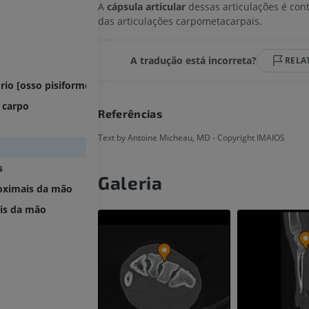
A
cápsula articular
dessas articulações é con
das articulações carpometacarpais.
A tradução está incorreta?
RELA
rio [osso pisiforme]
 carpo
Referências
Text by Antoine Micheau, MD - Copyright IMAIOS
s
Galeria
roximais da mão
ais da mão
CAVALO
CAMUNDONGO