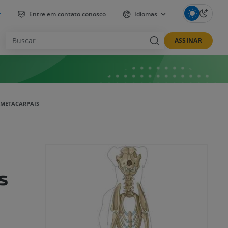
r
Entre em contato conosco
Idiomas
ASSINAR
RMETACARPAIS
s