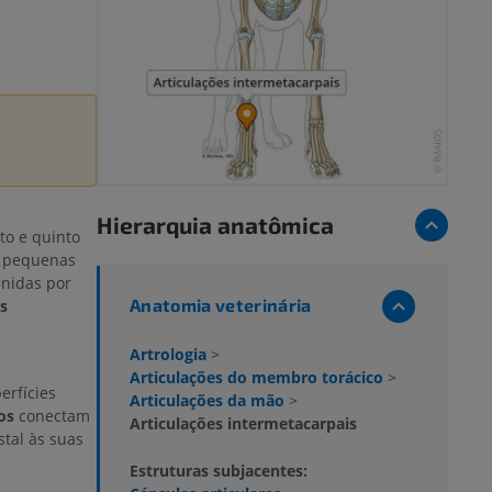
Hierarquia anatômica
to e quinto
r pequenas
unidas por
Anatomia veterinária
s
Artrologia
>
Articulações do membro torácico
>
erfícies
Articulações da mão
>
os
conectam
Articulações intermetacarpais
stal às suas
Estruturas subjacentes: