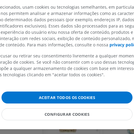
lecionados, usam cookies ou tecnologias semelhantes, em particul
Horse - Finger and Hoof
 nos permitem analisar e armazenar informações como as caracterí
Ilustrações
omo determinados dados pessoais (por exemplo, endereços IP, dado
PREMIUM
entificadores exclusivos). Esses dados são processados para as segu
 experiência do usuário e/ou nossa oferta de conteúdo, produtos e
 interação com redes sociais, exibição de conteúdo personalizado,
Cavalo - Cabeça
e conteúdo. Para mais informações, consulte o nossa
privacy poli
TC
PREMIUM
recusar ou retirar seu consentimento livremente a qualquer mome
ração de cookies. Se você não consentir com o uso dessas tecnolo
Cavalo - Dentes
põe a qualquer armazenamento de cookies com base em interesse
Ilustrações
s tecnologias clicando em "aceitar todos os cookies".
GRÁTIS
ACEITAR TODOS OS COOKIES
CONFIGURAR COOKIES