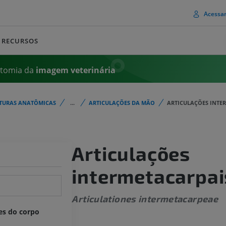
Acessa
RECURSOS
atomia da
imagem
veterinária
TURAS ANATÔMICAS
...
ARTICULAÇÕES DA MÃO
ARTICULAÇÕES INTE
Articulações
intermetacarpai
Articulationes intermetacarpeae
es do corpo