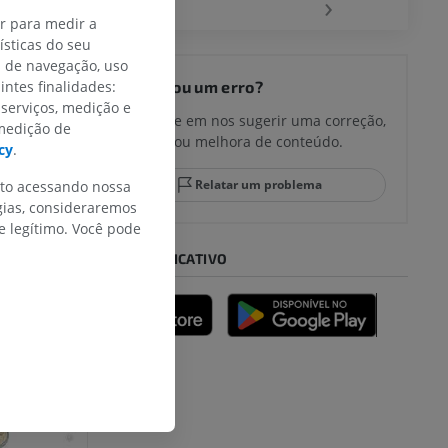
‹
›
ar para medir a
sticas do seu
s de navegação, uso
intes finalidades:
Encontrou um erro?
 serviços, medição e
Não hesite em nos sugerir uma correção,
 medição de
tradução ou melhora de conteúdo.
cy
.
Relatar um problema
nto acessando nossa
gias, consideraremos
 legítimo. Você pode
BAIXE O APLICATIVO