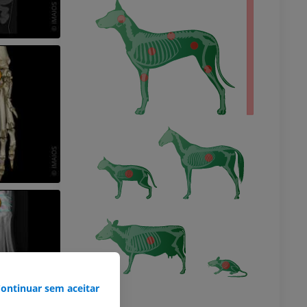
orpo inteiro
ontinuar sem aceitar