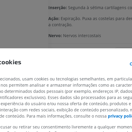
Inserção:
Segunda à sétima cartilagens cos
Ação:
Expiração. Puxa as costelas para de
a contração.
Nervo:
Nervos intercostais
A tradução está incorreta?
REL
cookies
C
Referências
lecionados, usam cookies ou tecnologias semelhantes, em particul
 nos permitem analisar e armazenar informações como as caracterí
Text by Antoine Micheau, MD - Copyright IMAIOS V
omo determinados dados pessoais (por exemplo, endereços IP, dado
Anatomy of Domestic Mammals: Textbook and Colou
entificadores exclusivos). Esses dados são processados para as segu
Edition - Horst Erich König, Hans-Georg Liebich - Sc
CAVALO
CAMUNDONGO
 experiência do usuário e/ou nossa oferta de conteúdo, produtos e
13: 978-3794528332
 interação com redes sociais, exibição de conteúdo personalizado,
Cavalo - Osteologia
Camundongo - C
e conteúdo. Para mais informações, consulte o nossa
privacy poli
Ilustrações
TC
Galeria
PREMIUM
GRÁTIS
recusar ou retirar seu consentimento livremente a qualquer mome