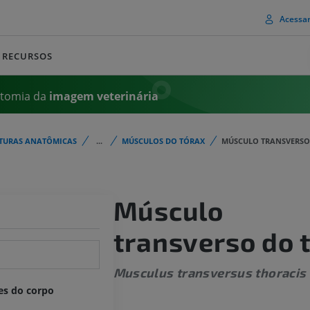
Acessa
RECURSOS
atomia da
imagem
veterinária
TURAS ANATÔMICAS
...
MÚSCULOS DO TÓRAX
MÚSCULO TRANSVERSO
Músculo
transverso do 
Musculus transversus thoracis
es do corpo