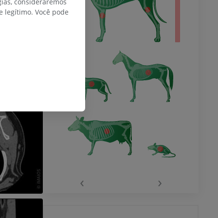
gias, consideraremos
 legítimo. Você pode
‹
›