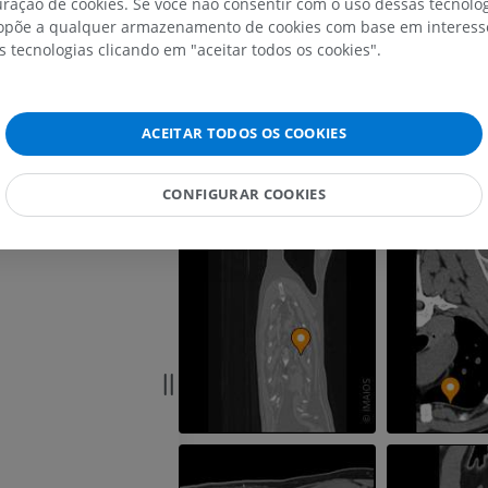
ração de cookies. Se você não consentir com o uso dessas tecnolo
põe a qualquer armazenamento de cookies com base em interesse
Cavalo - Osteologia
s tecnologias clicando em "aceitar todos os cookies".
Radiografias
GRÁTIS
ACEITAR TODOS OS COOKIES
Cavalo - carpo
TC
PREMIUM
CONFIGURAR COOKIES
Cavalo – Miologia
Ilustrações
PREMIUM
Cavalo - Dedo
IRM
PREMIUM
Horse - Finger and Hoof
Ilustrações
PREMIUM