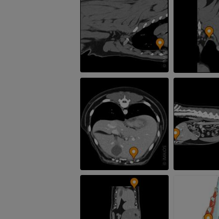
Cavalo - Cabeça
TC
PREMIUM
Cavalo - Dentes
Ilustrações
GRÁTIS