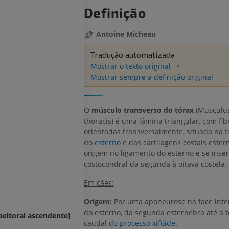
Definição
Antoine Micheau
Tradução automatizada
Mostrar o texto original
Mostrar sempre a definição original
O
músculo transverso do tórax
(Musculus
thoracis) é uma lâmina triangular, com fib
orientadas transversalmente, situada na f
do
esterno
e das cartilagens costais ester
origem no ligamento do esterno e se inse
costocondral da segunda à oitava costela.
Em cães:
Origem:
Por uma aponeurose na face inter
do esterno, da segunda esternebra até a 
peitoral ascendente]
caudal do
processo xifóide.