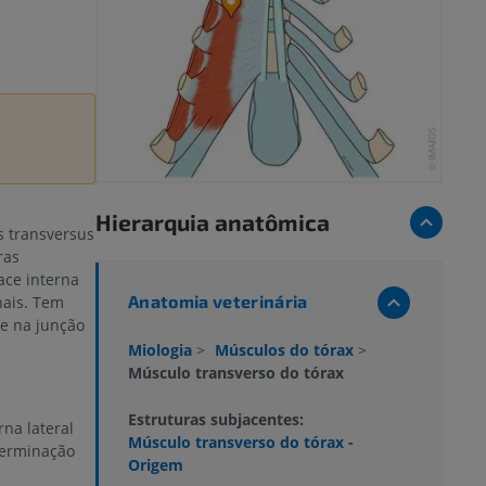
Hierarquia anatômica
 transversus
ras
ace interna
Anatomia veterinária
nais. Tem
re na junção
Miologia
>
Músculos do tórax
>
Músculo transverso do tórax
Estruturas subjacentes:
na lateral
Músculo transverso do tórax -
terminação
Origem