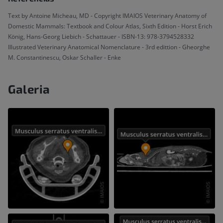
Text by Antoine Micheau, MD - Copyright IMAIOS Veterinary Anatomy of
Domestic Mammals: Textbook and Colour Atlas, Sixth Edition - Horst Erich
König, Hans-Georg Liebich - Schattauer - ISBN-13: 978-3794528332
Illustrated Veterinary Anatomical Nomenclature - 3rd edittion - Gheorghe
M. Constantinescu, Oskar Schaller - Enke
Galeria