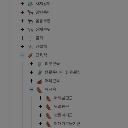
사지용어
일반용어
몸통부분
신체부위
골학
관절학
근육학
피부근육
윤활주머니 및 윤활집
머리근육
목근육
머리널판근
목널판근
상완머리근
어깨가로돌기근