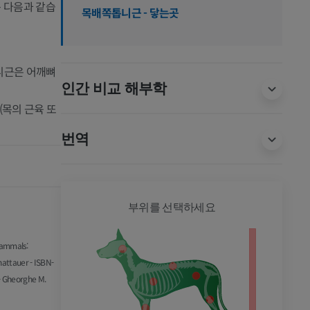
 다음과 같습
목배쪽톱니근 - 닿는곳
톱니근은 어깨뼈
인간 비교 해부학
(목의 근육 또
번역
개 - 전
부위를 선택하세요
Mammals:
hattauer - ISBN-
- Gheorghe M.