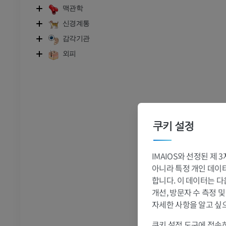
 - 흉부
소 - 골학
맥관학
삽화
신경계통
프리미엄
감각기관
외피
- 복부 - 골반
 - 골학
 사진
쿠키 설정
IMAIOS와 선정된 제
 - 골학
아니라 특정 개인 데이터(
합니다. 이 데이터는 다
개선, 방문자 수 측정 
자세한 사항을 알고 싶
쿠키 설정 도구에 접속하