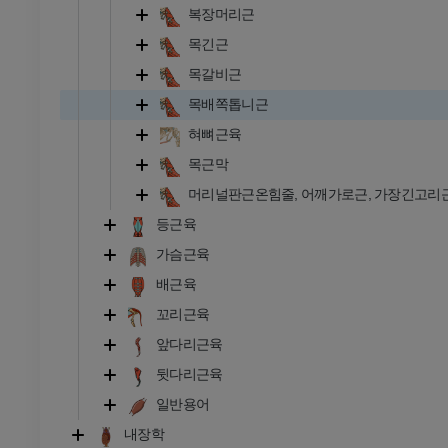
복장머리근
목긴근
목갈비근
목배쪽톱니근
혀뼈근육
목근막
머리널판근온힘줄, 어깨가로근, 가장긴고리
등근육
가슴근육
배근육
소
꼬리근육
앞다리근육
- 머리 및 목
황소와 암소 - 일반 해부학
삽화
뒷다리근육
무료
일반용어
내장학