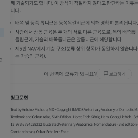
께 기술되기도 합니다. 이 방식이 적절하지 않다고 판단하는 이유는
니다:
배쪽 및 등쪽 톱니근은 등쪽목갈비근에 의해 명확히 분리됩니다.
사람에서 상동 근육은 두 개의 서로 다른 근육으로, 목의 배쪽
올림근에, 가슴의 배쪽톱니근은 앞톱니근에 해당합니다.
제5판 NAV에서 계층 구조(분류 상위 항목)가 동일하지 않습니다
는 가슴의 근육).
근
이 번역에 오류가 있나요?
보고하기
말
쥐
참고문헌
말 - 골학
쥐 - 전신
Text by Antoine Micheau, MD - Copyright IMAIOS Veterinary Anatomy of Domestic 
삽화
CT
Textbook and Colour Atlas, Sixth Edition - Horst Erich König, Hans-Georg Liebich - Sc
13: 978-3794528332 Illustrated Veterinary Anatomical Nomenclature - 3rd edittion 
프리미엄
무료
Constantinescu, Oskar Schaller - Enke