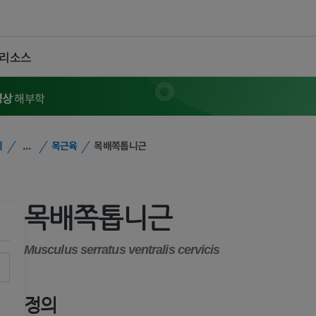
 리소스
영상
해부학
위
...
목근육
목배쪽톱니근
목배쪽톱니근
Musculus serratus ventralis cervicis
정의