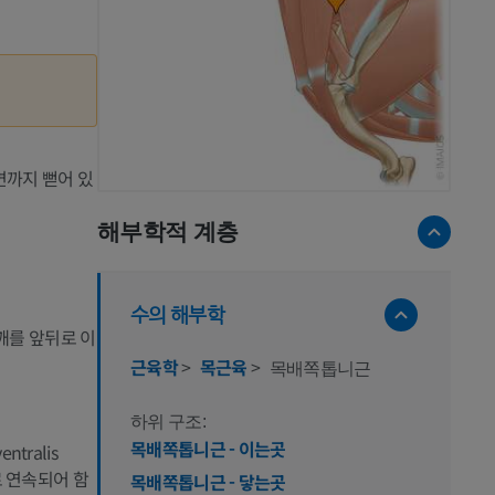
면까지 뻗어 있
해부학적 계층
수의 해부학
깨를 앞뒤로 이
근육학
>
목근육
>
목배쪽톱니근
하위 구조:
목배쪽톱니근 - 이는곳
tralis
 서로 연속되어 함
목배쪽톱니근 - 닿는곳