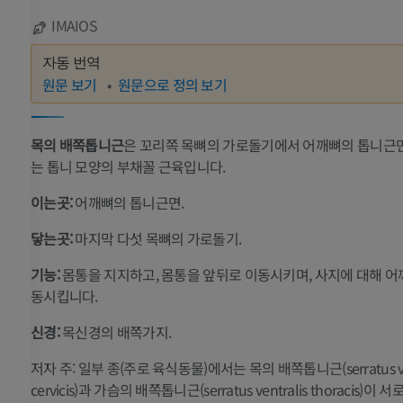
IMAIOS
자동 번역
원문 보기
원문으로 정의 보기
목의 배쪽톱니근
은 꼬리쪽 목뼈의 가로돌기에서 어깨뼈의 톱니근
는 톱니 모양의 부채꼴 근육입니다.
이는곳:
어깨뼈의 톱니근면.
닿는곳:
마지막 다섯 목뼈의 가로돌기.
기능:
몸통을 지지하고, 몸통을 앞뒤로 이동시키며, 사지에 대해 어
동시킵니다.
신경:
목신경의 배쪽가지.
저자 주: 일부 종(주로 육식동물)에서는 목의 배쪽톱니근(serratus ven
cervicis)과 가슴의 배쪽톱니근(serratus ventralis thoracis)이