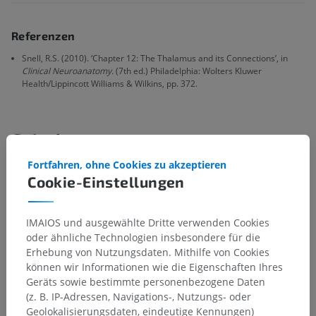
Referenzen
Snell, R.S. (2010). ‘Chapter 12: The Thalamus and its Connections’, in
Clinical Neuroanatomy.
(7th ed.) Philadelphia: Wolters Kluwer
Health/Lippincott Williams & Wilkins, pp. 372.
Galerie
Fortfahren, ohne Cookies zu akzeptieren
Cookie-Einstellungen
IMAIOS und ausgewählte Dritte verwenden Cookies
oder ähnliche Technologien insbesondere für die
Erhebung von Nutzungsdaten. Mithilfe von Cookies
können wir Informationen wie die Eigenschaften Ihres
Geräts sowie bestimmte personenbezogene Daten
(z. B. IP-Adressen, Navigations-, Nutzungs- oder
Geolokalisierungsdaten, eindeutige Kennungen)