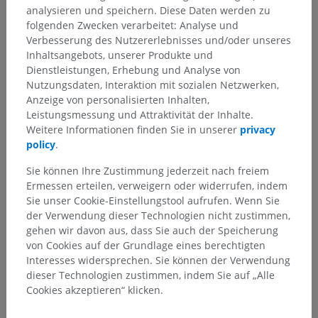
analysieren und speichern. Diese Daten werden zu
folgenden Zwecken verarbeitet: Analyse und
Anatomische Hierarchie
Verbesserung des Nutzererlebnisses und/oder unseres
Inhaltsangebots, unserer Produkte und
Dienstleistungen, Erhebung und Analyse von
Anatomie des Menschen 2
Nutzungsdaten, Interaktion mit sozialen Netzwerken,
Anzeige von personalisierten Inhalten,
Menschlicher Körper
>
Integrierende Systeme
>
Leistungsmessung und Attraktivität der Inhalte.
Nervensystem
>
Zentralnervensystem
>
Gehirn
>
Weitere Informationen finden Sie in unserer
privacy
Großhirn
>
Zwischenhirn
>
Thalamus
>
policy
.
Markblätter des Thalamus
>
Äußere Markblätter des Thalamus
Sie können Ihre Zustimmung jederzeit nach freiem
Ermessen erteilen, verweigern oder widerrufen, indem
Darunterliegende Strukturen:
Für dieses anatomische
Sie unser Cookie-Einstellungstool aufrufen. Wenn Sie
Teil gibt es keine zugehörigen Strukturen
der Verwendung dieser Technologien nicht zustimmen,
gehen wir davon aus, dass Sie auch der Speicherung
von Cookies auf der Grundlage eines berechtigten
Interesses widersprechen. Sie können der Verwendung
Anatomie des Menschen 1
dieser Technologien zustimmen, indem Sie auf „Alle
Cookies akzeptieren“ klicken.
Anatomie des Menschen