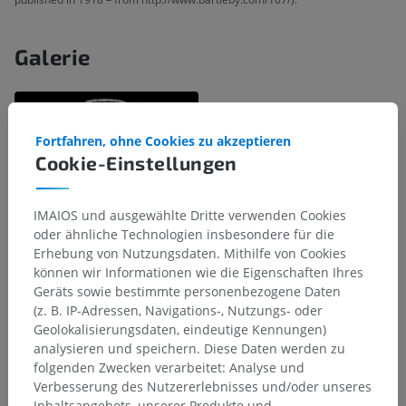
Galerie
Fortfahren, ohne Cookies zu akzeptieren
Cookie-Einstellungen
IMAIOS und ausgewählte Dritte verwenden Cookies
oder ähnliche Technologien insbesondere für die
Erhebung von Nutzungsdaten. Mithilfe von Cookies
können wir Informationen wie die Eigenschaften Ihres
Geräts sowie bestimmte personenbezogene Daten
(z. B. IP-Adressen, Navigations-, Nutzungs- oder
Anatomische Hierarchie
Geolokalisierungsdaten, eindeutige Kennungen)
analysieren und speichern. Diese Daten werden zu
folgenden Zwecken verarbeitet: Analyse und
Anatomie des Menschen 2
Verbesserung des Nutzererlebnisses und/oder unseres
Inhaltsangebots, unserer Produkte und