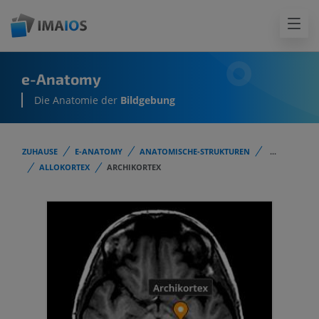
e-Anatomy
Die Anatomie der
Bildgebung
ZUHAUSE
E-ANATOMY
ANATOMISCHE-STRUKTUREN
...
ALLOKORTEX
ARCHIKORTEX