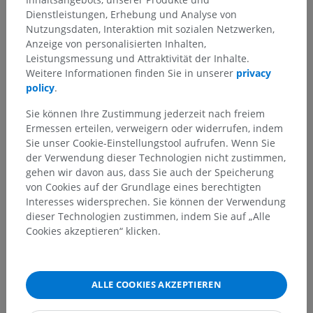
Menschlicher Körper
>
Integrierende Systeme
>
Dienstleistungen, Erhebung und Analyse von
Nervensystem
>
Zentralnervensystem
>
Gehirn
>
Nutzungsdaten, Interaktion mit sozialen Netzwerken,
Großhirn
>
Endhirn
>
Hirnmantel
>
Hirnrinde
>
Anzeige von personalisierten Inhalten,
Allokortex
>
Archikortex
Leistungsmessung und Attraktivität der Inhalte.
Weitere Informationen finden Sie in unserer
privacy
Darunterliegende Strukturen:
Für dieses anatomische
policy
.
Teil gibt es keine zugehörigen Strukturen
Sie können Ihre Zustimmung jederzeit nach freiem
Ermessen erteilen, verweigern oder widerrufen, indem
Sie unser Cookie-Einstellungstool aufrufen. Wenn Sie
Anatomie des Menschen 1
der Verwendung dieser Technologien nicht zustimmen,
gehen wir davon aus, dass Sie auch der Speicherung
von Cookies auf der Grundlage eines berechtigten
Anatomie des Menschen
Interesses widersprechen. Sie können der Verwendung
dieser Technologien zustimmen, indem Sie auf „Alle
Cookies akzeptieren“ klicken.
Vergleichende Anatomie bei Tieren
ALLE COOKIES AKZEPTIEREN
Übersetzungen