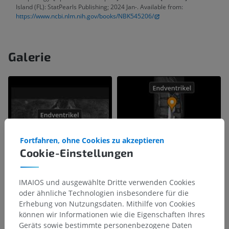
Island (FL): StatPearls Publishing; 2024 Jan-. Available from:
https://www.ncbi.nlm.nih.gov/books/NBK545206/
Galerie
Fortfahren, ohne Cookies zu akzeptieren
Cookie-Einstellungen
IMAIOS und ausgewählte Dritte verwenden Cookies
oder ähnliche Technologien insbesondere für die
Erhebung von Nutzungsdaten. Mithilfe von Cookies
können wir Informationen wie die Eigenschaften Ihres
Geräts sowie bestimmte personenbezogene Daten