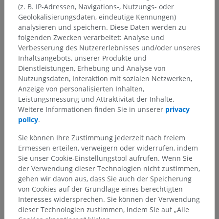
(z. B. IP-Adressen, Navigations-, Nutzungs- oder
Geolokalisierungsdaten, eindeutige Kennungen)
analysieren und speichern. Diese Daten werden zu
folgenden Zwecken verarbeitet: Analyse und
Verbesserung des Nutzererlebnisses und/oder unseres
Inhaltsangebots, unserer Produkte und
Dienstleistungen, Erhebung und Analyse von
Nutzungsdaten, Interaktion mit sozialen Netzwerken,
Anatomische Hierarchie
Anzeige von personalisierten Inhalten,
Leistungsmessung und Attraktivität der Inhalte.
Weitere Informationen finden Sie in unserer
privacy
Anatomie des Menschen 2
policy
.
Sie können Ihre Zustimmung jederzeit nach freiem
Anatomie des Menschen 1
Ermessen erteilen, verweigern oder widerrufen, indem
Sie unser Cookie-Einstellungstool aufrufen. Wenn Sie
Systematische Anatomie
>
Nervensystem
>
der Verwendung dieser Technologien nicht zustimmen,
Zentraler Abschnitt; Zentralnervensystem
>
gehen wir davon aus, dass Sie auch der Speicherung
Rückenmark
>
Endventrikel
von Cookies auf der Grundlage eines berechtigten
Interesses widersprechen. Sie können der Verwendung
Darunterliegende Strukturen:
Für dieses anatomische
dieser Technologien zustimmen, indem Sie auf „Alle
Teil gibt es keine zugehörigen Strukturen