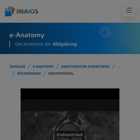
e-Anatomy
Die Anatomie der
Bildgebung
ZUHAUSE
E-ANATOMY
ANATOMISCHE-STRUKTUREN
...
RÜCKENMARK
ENDVENTRIKEL