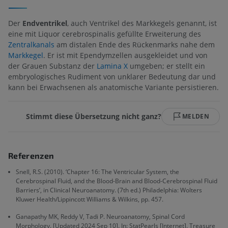
Der
Endventrikel
, auch Ventrikel des Markkegels genannt, ist
eine mit Liquor cerebrospinalis gefüllte Erweiterung des
Zentralkanals
am distalen Ende des Rückenmarks nahe dem
Markkegel
. Er ist mit Ependymzellen ausgekleidet und von
der Grauen Substanz der
Lamina X
umgeben; er stellt ein
embryologisches Rudiment von unklarer Bedeutung dar und
kann bei Erwachsenen als anatomische Variante persistieren.
Stimmt diese Übersetzung nicht ganz?
MELDEN
Referenzen
Snell, R.S. (2010). ‘Chapter 16: The Ventricular System, the
Cerebrospinal Fluid, and the Blood-Brain and Blood-Cerebrospinal Fluid
Barriers’, in Clinical Neuroanatomy. (7th ed.) Philadelphia: Wolters
Kluwer Health/Lippincott Williams & Wilkins, pp. 457.
Ganapathy MK, Reddy V, Tadi P. Neuroanatomy, Spinal Cord
Morphology. [Updated 2024 Sep 10]. In: StatPearls [Internet]. Treasure