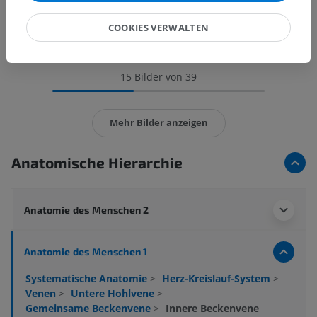
COOKIES VERWALTEN
15 Bilder von 39
Mehr Bilder anzeigen
Anatomische Hierarchie
Anatomie des Menschen 2
Anatomie des Menschen 1
Systematische Anatomie
>
Herz-Kreislauf-System
>
Venen
>
Untere Hohlvene
>
Gemeinsame Beckenvene
>
Innere Beckenvene