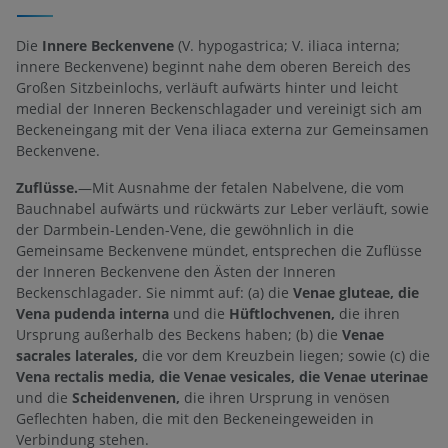
Die
Innere Beckenvene
(V. hypogastrica; V. iliaca interna;
innere Beckenvene) beginnt nahe dem oberen Bereich des
Großen Sitzbeinlochs, verläuft aufwärts hinter und leicht
medial der Inneren Beckenschlagader und vereinigt sich am
Beckeneingang mit der Vena iliaca externa zur Gemeinsamen
Beckenvene.
Zuflüsse.
—Mit Ausnahme der fetalen Nabelvene, die vom
Bauchnabel aufwärts und rückwärts zur Leber verläuft, sowie
der Darmbein-Lenden-Vene, die gewöhnlich in die
Gemeinsame Beckenvene mündet, entsprechen die Zuflüsse
der Inneren Beckenvene den Ästen der Inneren
Beckenschlagader. Sie nimmt auf: (a) die
Venae gluteae, die
Vena pudenda interna
und die
Hüftlochvenen,
die ihren
Ursprung außerhalb des Beckens haben; (b) die
Venae
sacrales laterales,
die vor dem Kreuzbein liegen; sowie (c) die
Vena rectalis media, die Venae vesicales, die Venae uterinae
und die
Scheidenvenen,
die ihren Ursprung in venösen
Geflechten haben, die mit den Beckeneingeweiden in
Verbindung stehen.