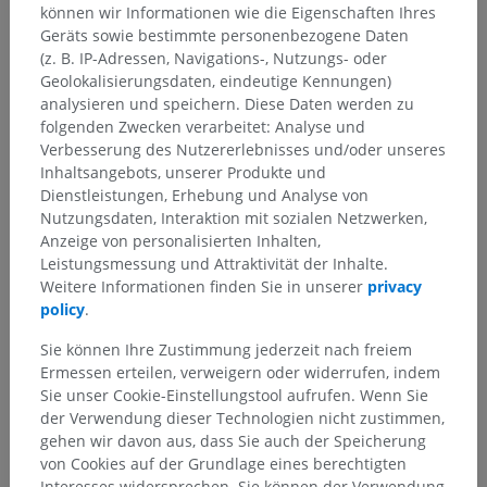
können wir Informationen wie die Eigenschaften Ihres
Geräts sowie bestimmte personenbezogene Daten
(z. B. IP-Adressen, Navigations-, Nutzungs- oder
Geolokalisierungsdaten, eindeutige Kennungen)
analysieren und speichern. Diese Daten werden zu
folgenden Zwecken verarbeitet: Analyse und
Verbesserung des Nutzererlebnisses und/oder unseres
Inhaltsangebots, unserer Produkte und
Dienstleistungen, Erhebung und Analyse von
Nutzungsdaten, Interaktion mit sozialen Netzwerken,
Anzeige von personalisierten Inhalten,
Leistungsmessung und Attraktivität der Inhalte.
Anatomische Hierarchie
Weitere Informationen finden Sie in unserer
privacy
policy
.
Sie können Ihre Zustimmung jederzeit nach freiem
Anatomie des Menschen 1
Ermessen erteilen, verweigern oder widerrufen, indem
Sie unser Cookie-Einstellungstool aufrufen. Wenn Sie
Systematische Anatomie
>
Nervensystem
>
der Verwendung dieser Technologien nicht zustimmen,
Zentraler Abschnitt; Zentralnervensystem
>
Gehirn
>
gehen wir davon aus, dass Sie auch der Speicherung
Rautenhirn
>
von Cookies auf der Grundlage eines berechtigten
Verlängertes Rückenmark; Nachhirn; Bulbärhirn
>
Interesses widersprechen. Sie können der Verwendung