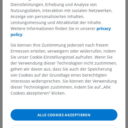
Dienstleistungen, Erhebung und Analyse von
Nutzungsdaten, Interaktion mit sozialen Netzwerken,
Anatomie des Menschen 2
Anzeige von personalisierten Inhalten,
Menschlicher Körper
>
Integrierende Systeme
>
Leistungsmessung und Attraktivität der Inhalte.
Nervensystem
>
Zentralnervensystem
>
Gehirn
>
Weitere Informationen finden Sie in unserer
privacy
Großhirn
>
Endhirn
>
Wände des Seitenventrikels
>
policy
.
Kollateraldreieck
Sie können Ihre Zustimmung jederzeit nach freiem
Ermessen erteilen, verweigern oder widerrufen, indem
Darunterliegende Strukturen:
Für dieses anatomische
Sie unser Cookie-Einstellungstool aufrufen. Wenn Sie
Teil gibt es keine zugehörigen Strukturen
der Verwendung dieser Technologien nicht zustimmen,
gehen wir davon aus, dass Sie auch der Speicherung
von Cookies auf der Grundlage eines berechtigten
Anatomie des Menschen 1
Interesses widersprechen. Sie können der Verwendung
dieser Technologien zustimmen, indem Sie auf „Alle
Cookies akzeptieren“ klicken.
Anatomie des Menschen
ALLE COOKIES AKZEPTIEREN
Übersetzungen