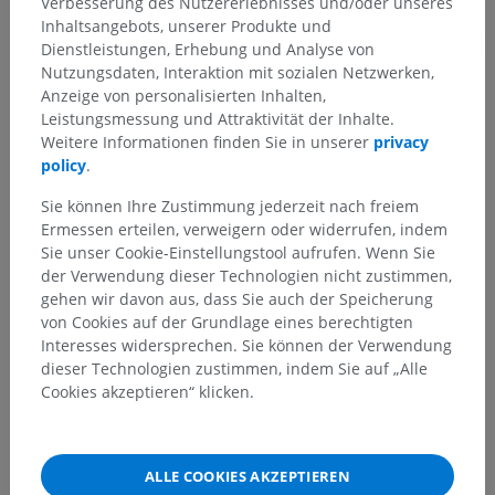
Verbesserung des Nutzererlebnisses und/oder unseres
Inhaltsangebots, unserer Produkte und
Übersetzungen
Dienstleistungen, Erhebung und Analyse von
Nutzungsdaten, Interaktion mit sozialen Netzwerken,
Anzeige von personalisierten Inhalten,
Leistungsmessung und Attraktivität der Inhalte.
Sie haben einen Fehler gefunden?
Weitere Informationen finden Sie in unserer
privacy
policy
.
Sie können gerne eine Berichtigung, Übersetzung oder
inhaltliche Verbesserung vorschlagen.
Sie können Ihre Zustimmung jederzeit nach freiem
Ermessen erteilen, verweigern oder widerrufen, indem
Ein Problem melden
Sie unser Cookie-Einstellungstool aufrufen. Wenn Sie
der Verwendung dieser Technologien nicht zustimmen,
gehen wir davon aus, dass Sie auch der Speicherung
von Cookies auf der Grundlage eines berechtigten
HOLE SIE SICH DIE APP
Interesses widersprechen. Sie können der Verwendung
dieser Technologien zustimmen, indem Sie auf „Alle
Cookies akzeptieren“ klicken.
ALLE COOKIES AKZEPTIEREN