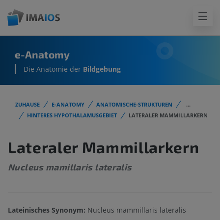
e-Anatomy
Die Anatomie der
Bildgebung
ZUHAUSE
E-ANATOMY
ANATOMISCHE-STRUKTUREN
...
HINTERES HYPOTHALAMUSGEBIET
LATERALER MAMMILLARKERN
Lateraler Mammillarkern
Nucleus mamillaris lateralis
Lateinisches Synonym:
Nucleus mammillaris lateralis