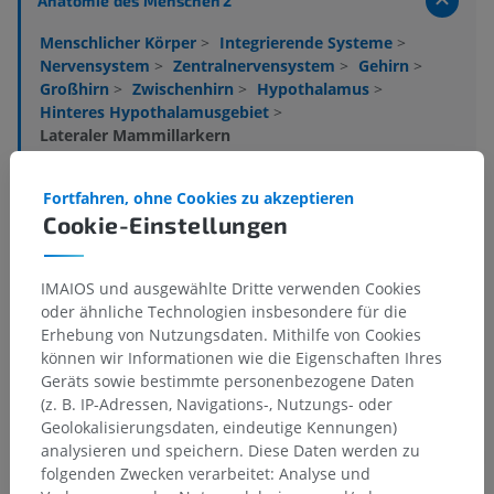
Anatomie des Menschen 2
Menschlicher Körper
>
Integrierende Systeme
>
Nervensystem
>
Zentralnervensystem
>
Gehirn
>
Großhirn
>
Zwischenhirn
>
Hypothalamus
>
Hinteres Hypothalamusgebiet
>
Lateraler Mammillarkern
Darunterliegende Strukturen:
Für dieses anatomische
Fortfahren, ohne Cookies zu akzeptieren
Teil gibt es keine zugehörigen Strukturen
Cookie-Einstellungen
Anatomie des Menschen 1
IMAIOS und ausgewählte Dritte verwenden Cookies
oder ähnliche Technologien insbesondere für die
Erhebung von Nutzungsdaten. Mithilfe von Cookies
Anatomie des Menschen
können wir Informationen wie die Eigenschaften Ihres
Geräts sowie bestimmte personenbezogene Daten
(z. B. IP-Adressen, Navigations-, Nutzungs- oder
Geolokalisierungsdaten, eindeutige Kennungen)
Vergleichende Anatomie bei Tieren
analysieren und speichern. Diese Daten werden zu
folgenden Zwecken verarbeitet: Analyse und