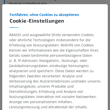
Mediale Schleifenbahn
Darunterliegende Strukturen:
Für dieses anatomische
Fortfahren, ohne Cookies zu akzeptieren
Teil gibt es keine zugehörigen Strukturen
Cookie-Einstellungen
IMAIOS und ausgewählte Dritte verwenden Cookies
Anatomie des Menschen
oder ähnliche Technologien insbesondere für die
Erhebung von Nutzungsdaten. Mithilfe von Cookies
können wir Informationen wie die Eigenschaften Ihres
Geräts sowie bestimmte personenbezogene Daten
Übersetzungen
(z. B. IP-Adressen, Navigations-, Nutzungs- oder
Geolokalisierungsdaten, eindeutige Kennungen)
analysieren und speichern. Diese Daten werden zu
folgenden Zwecken verarbeitet: Analyse und
Verbesserung des Nutzererlebnisses und/oder unseres
Sie haben einen Fehler gefunden?
Inhaltsangebots, unserer Produkte und
Sie können gerne eine Berichtigung, Übersetzung oder
Dienstleistungen, Erhebung und Analyse von
inhaltliche Verbesserung vorschlagen.
Nutzungsdaten, Interaktion mit sozialen Netzwerken,
Anzeige von personalisierten Inhalten,
Ein Problem melden
Leistungsmessung und Attraktivität der Inhalte.