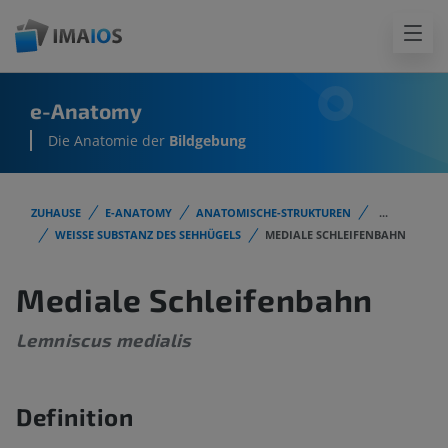
e-Anatomy
Die Anatomie der
Bildgebung
ZUHAUSE
E-ANATOMY
ANATOMISCHE-STRUKTUREN
...
WEISSE SUBSTANZ DES SEHHÜGELS
MEDIALE SCHLEIFENBAHN
Mediale Schleifenbahn
Lemniscus medialis
Definition