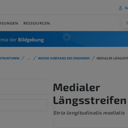
A
ÖSUNGEN
RESSOURCEN
omie der
Bildgebung
STRUKTUREN
...
WEISSE SUBSTANZ DES ENDHIRNS
MEDIALER LÄNGSST
Medialer
Längsstreifen
Stria longitudinalis medialis