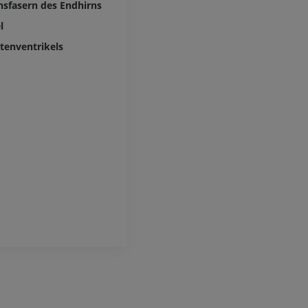
nsfasern des Endhirns
PREMIUM
Arteriografie der oberen
l
Extremität
Angiographie
MRT Vorfuß
tenventrikels
MRT
KOSTENLOS
PREMIUM
Visible Human Project
Fotografie
CTA der untere
Extremitäten
PREMIUM
CT
PREMIUM
Beinarterien u
CT
KOSTENLOS
Arteriografie 
Extremität
Angiographie
KOSTENLOS