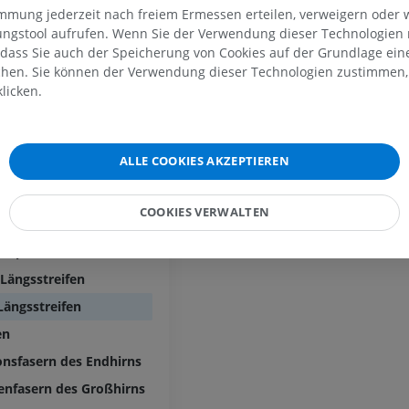
MRT
MRT der unter
immung jederzeit nach freiem Ermessen erteilen, verweigern oder 
MRT
PREMIUM
lungstool aufrufen. Wenn Sie der Verwendung dieser Technologien
PREMIUM
 dass Sie auch der Speicherung von Cookies auf der Grundlage ein
MRT des Ellenbogens
chen. Sie können der Verwendung dieser Technologien zustimmen, 
r
MRT
Hüft-MRT
licken.
MRT
PREMIUM
z des Endhirns
PREMIUM
es Zentrum
MRT der Hand
ALLE COOKIES AKZEPTIEREN
ranz
MRT
Knie-MRT
MRT
psel
PREMIUM
COOKIES VERWALTEN
PREMIUM
apsel
Röntgenaufnahme der
Kapsel
oberen Extremität
CT-Arthografie
Röntgenbilder
Kniegelenks
 Längsstreifen
CT-Arthrogra
PREMIUM
Längsstreifen
PREMIUM
en
Obere Extremität
onsfasern des Endhirns
Abbildungen
MRT des Sprun
des Rückfußes
PREMIUM
enfasern des Großhirns
MRT