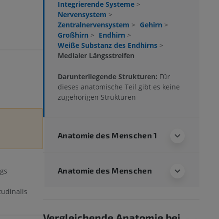
Integrierende Systeme
>
Nervensystem
>
Zentralnervensystem
>
Gehirn
>
Großhirn
>
Endhirn
>
Weiße Substanz des Endhirns
>
Medialer Längsstreifen
Darunterliegende Strukturen:
Für
dieses anatomische Teil gibt es keine
zugehörigen Strukturen
Anatomie des Menschen 1
Anatomie des Menschen
ngs
tudinalis
Vergleichende Anatomie bei