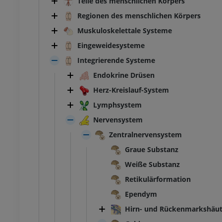
Teile des menschlichen Körpers
Regionen des menschlichen Körpers
Muskuloskelettale Systeme
Eingeweidesysteme
Integrierende Systeme
Endokrine Drüsen
Herz-Kreislauf-System
Lymphsystem
Nervensystem
Zentralnervensystem
Graue Substanz
Weiße Substanz
Retikulärformation
Ependym
Hirn- und Rückenmarkshäu