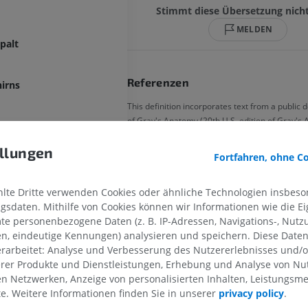
Stimmt diese Übersetzung nich
MELDEN
palt
Referenzen
irns
This definition incorporates text from a public 
of Gray's Anatomy (20th U.S. edition of Gray's
OBERE GLIEDMASSE
UNTERE GLIEDMASSE
Human Body, published in 1918 – from
http://www.bartleby.com/107/).
llungen
Fortfahren, ohne C
enfurchen
MRT der oberen Extremität
Untere Extrem
MRT
Abbildungen
te Dritte verwenden Cookies oder ähnliche Technologien insbeson
PREMIUM
PREMIUM
sdaten. Mithilfe von Cookies können wir Informationen wie die Ei
ppen
te personenbezogene Daten (z. B. IP-Adressen, Navigations-, Nutz
n
MRT der Schulter
Röntgenaufna
en, eindeutige Kennungen) analysieren und speichern. Diese Date
MRT
unteren Extre
appen
rarbeitet: Analyse und Verbesserung des Nutzererlebnisses und/
Röntgenbilder
PREMIUM
erer Produkte und Dienstleistungen, Erhebung und Analyse von Nu
n
KOSTENLOS
len Netzwerken, Anzeige von personalisierten Inhalten, Leistungs
lte. Weitere Informationen finden Sie in unserer
privacy policy
.
MRT des Handgelenks