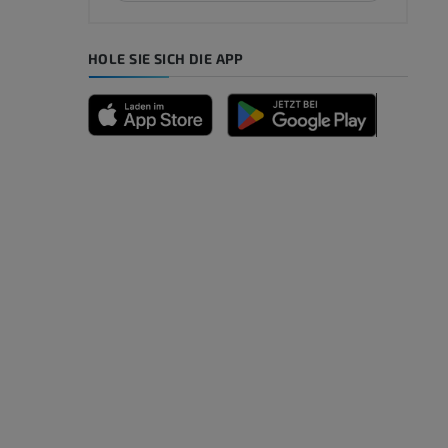
HOLE SIE SICH DIE APP
n
nd -knochen
der unteren