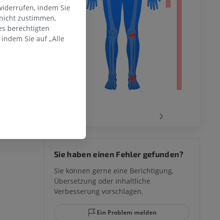
en Extremität
widerrufen, indem Sie
 nicht zustimmen,
es berechtigten
indem Sie auf „Alle
‹
›
 des
Sie haben einen Fehler gefunden?
mm
Sie können gerne eine Berichtigung,
Übersetzung oder inhaltliche
Verbesserung vorschlagen.
ggelenks und
Ein Problem melden