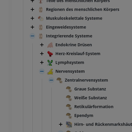
Teile des menschlichen Körpers
Regionen des menschlichen Körpers
Muskuloskelettale Systeme
Eingeweidesysteme
Integrierende Systeme
Endokrine Drüsen
Herz-Kreislauf-System
Lymphsystem
Nervensystem
Zentralnervensystem
Graue Substanz
Weiße Substanz
Retikulärformation
Ependym
Hirn- und Rückenmarkshäu