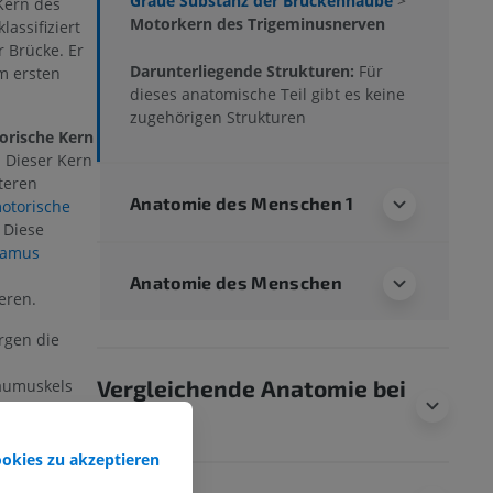
Graue Substanz der Brückenhaube
>
Kern des
Motorkern des Trigeminusnerven
lassifiziert
r Brücke. Er
Darunterliegende Strukturen:
Für
em ersten
dieses anatomische Teil gibt es keine
zugehörigen Strukturen
orische Kern
. Dieser Kern
teren
Anatomie des Menschen 1
otorische
 Diese
amus
Anatomie des Menschen
eren.
rgen die
Vergleichende Anatomie bei
aumuskels
eren
Tieren
des
nervs
oder
ookies zu akzeptieren
schlaffen