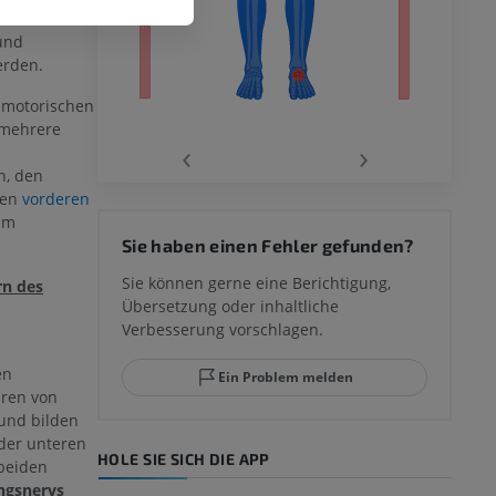
Zustand, bei
und
rden.
e motorischen
 mehrere
‹
›
, den
den
vorderen
 des
im
Sie haben einen Fehler gefunden?
mm
Sie können gerne eine Berichtigung,
rn des
Übersetzung oder inhaltliche
Verbesserung vorschlagen.
ggelenks und
en
Ein Problem melden
eren von
und bilden
der unteren
HOLE SIE SICH DIE APP
beiden
ingsnervs