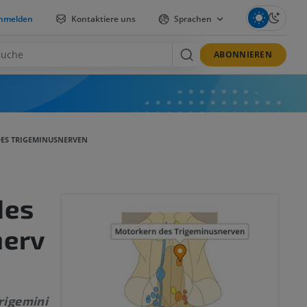
nmelden
Kontaktiere uns
Sprachen
ABONNIEREN
ES TRIGEMINUSNERVEN
des
nerv
rigemini