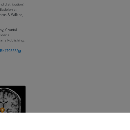
d distribution’,
hiladelphia:
iams & Wilkins,
y, Cranial
Pearls
earls Publishing;
/NBK470353/