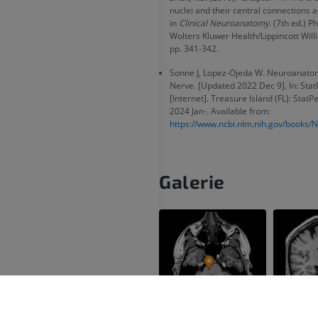
nuclei and their central connections an
in
Clinical Neuroanatomy
. (7th ed.) P
Wolters Kluwer Health/Lippincott Will
pp. 341-342.
Sonne J, Lopez-Ojeda W. Neuroanatom
Nerve. [Updated 2022 Dec 9]. In: Stat
[Internet]. Treasure Island (FL): StatP
2024 Jan-. Available from:
https://www.ncbi.nlm.nih.gov/books
Galerie