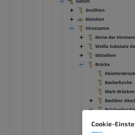
Gehirn
Großhirn
Kleinhirn
Hirnstamm
Kerne der Hirnner
Weiße Substanz d
Mittelhirn
Brücke
Kleinhirnbrüc
Basilarfurche
Mark-Brücken
Basilärer Absc
Brückenhaube
Graue Su
Cookie-Einste
Mund