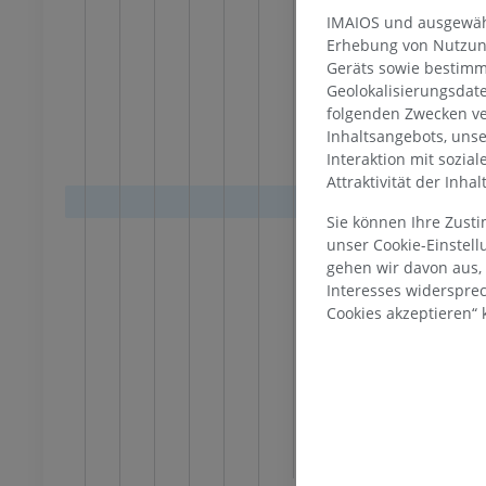
Sens
IMAIOS und ausgewähl
Vest
Erhebung von Nutzung
Geräts sowie bestimm
Kern
Geolokalisierungsdat
Ober
SPRUNGGELENK-FUSS
folgenden Zwecken ve
Inhaltsangebots, uns
Zellg
Interaktion mit sozia
MRT
Fußwurzel-MRT
Gesi
Attraktivität der Inha
MRT
Moto
UM
PREMIUM
Sie können Ihre Zust
Abdu
unser Cookie-Einstel
Ober
ografie des
MRT Vorfuß
gehen wir davon aus,
lenks
MRT
Interesses widerspre
Trän
throgramm
Cookies akzeptieren“ k
PREMIUM
Blau
UM
Para
MRT der unteren Extremität
r unteren Extremität
MRT
Zent
PREMIUM
Retikular
UM
Weiße Su
Röntgenaufnahme der