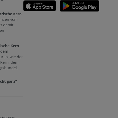
rische Kern
n
renzen vom
t damit
hen
ische Kern
nd -knochen
rdem
uren, wie der
 Kern, dem
gsbündel.
der unteren
cht ganz?
anial nerve