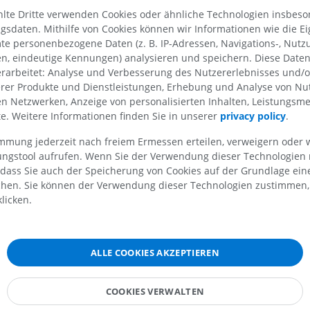
orischer Haupt-Trigeminusnervenkern
Lähmung dieser Muskeln führen.
te Dritte verwenden Cookies oder ähnliche Technologien insbeson
Zustand beeinträchtigt den Kau
ibularkerne
sdaten. Mithilfe von Cookies können wir Informationen wie die Ei
kann eine Kieferdeviation verur
te personenbezogene Daten (z. B. IP-Adressen, Navigations-, Nutz
e des Trapezkörpers
beispielsweise der motorische K
en, eindeutige Kennungen) analysieren und speichern. Diese Date
Drillingsnervs auf der rechten Se
er Olivenkern
OBERE GLIEDMASSE
UNTERE GLIEDMASSE
rarbeitet: Analyse und Verbesserung des Nutzererlebnisses und/
rechte Drillingsnerv beeinträchtig
erer Produkte und Dienstleistungen, Erhebung und Analyse von Nu
ruppen der seitlichen Schleifenbahn
der Kiefer zur schwächeren Seite 
len Netzwerken, Anzeige von personalisierten Inhalten, Leistungs
MRT der oberen Extremität
Untere Extrem
nach rechts), was auf eine rechts
chtsnervenkern
lte. Weitere Informationen finden Sie in unserer
privacy policy
.
MRT
Abbildungen
Drillingsnerv-Parese hinweist. U
rkern des Trigeminusnerven
PREMIUM
PREMIUM
deutet eine Kieferdeviation nach 
immung jederzeit nach freiem Ermessen erteilen, verweigern oder 
zenskern
linksseitiges Problem hin.
lungstool aufrufen. Wenn Sie der Verwendung dieser Technologien
er Speichelkern
MRT der Schulter
Röntgenaufna
 dass Sie auch der Speicherung von Cookies auf der Grundlage ein
Darüber hinaus innervieren die 
MRT
unteren Extre
chen. Sie können der Verwendung dieser Technologien zustimmen, 
des
motorischen Kerns des Drill
enkern
Röntgenbilder
licken.
PREMIUM
den
Trommelfellspanner
im Mitte
er Kern
KOSTENLOS
einem knöchernen Gehörknöchel
brachiale Kerne
Hammer, verbunden ist. Dieser M
MRT des Handgelenks
MRT
MRT der unter
eine entscheidende Funktion: Er r
ALLE COOKIES AKZEPTIEREN
rale graue Substanz der Brücke
MRT
Bewegung des Hammers, um üb
PREMIUM
formation der Brücke
Schwingungen als Reaktion auf S
PREMIUM
COOKIES VERWALTEN
zu verhindern. Ist der motorisch
bstanz der Brückenhaube
MRT des Ellenbogens
Drillingsnervs beeinträchtigt, ka