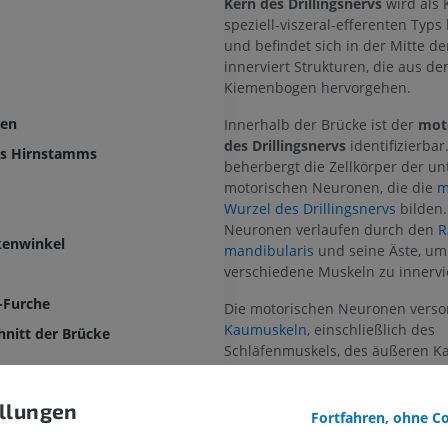
Kern des Drillingsnervs
wird als 
speziell-viszeral-efferenten Typs k
und befindet sich in der Mitte de
innerviert Strukturen, die aus d
Kiemenbogen hervorgehen.
ven
Innerhalb der Brücke ist der
mot
des Drillingsnervs
identifizierbar
es Hirnstamms
beherbergt die Zellkörper der un
motorischen Neuronen, die die
m
Wurzel des Drillingsnervs
bilden.
Neuronen verlaufen durch den
R
kenwinkel
mandibularis
und seine Äste, um
verschiedene Muskeln zu innervi
-Furche
Die motorischen Neuronen verso
Kaumuskeln
, einschließlich des
hnitt der Brücke
Schläfenmuskels, des äußeren K
sowie des medialen und des äuß
Flügelmuskels. Eine Schädigung 
bstanz der Brückenhaube
llungen
motorischen Kerns des Drillings
Fortfahren, ohne C
teil des Rückenmarkkerns des Drillingsnerven
des Drillingsnervs kann zu einer 