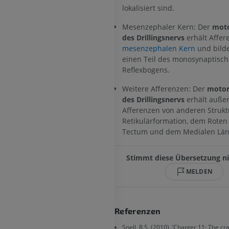
PREMIUM
lokalisiert sind.
Visible Human Project
Mesenzephaler Kern: Der
moto
Fotografie
CTA der untere
des Drillingsnervs
erhält Affe
Extremitäten
PREMIUM
mesenzephalen Kern
und bilde
CT
einen Teil des monosynaptisc
PREMIUM
Reflexbogens.
Weitere Afferenzen: Der
motor
Beinarterien u
des Drillingsnervs
erhält auße
CT
Afferenzen von anderen Strukt
KOSTENLOS
Retikulärformation, dem Roten
Tectum und dem Medialen Län
Arteriografie 
Extremität
Stimmt diese Übersetzung ni
Angiographie
KOSTENLOS
MELDEN
Referenzen
Snell, R.S. (2010). ‘Chapter 11: The cr