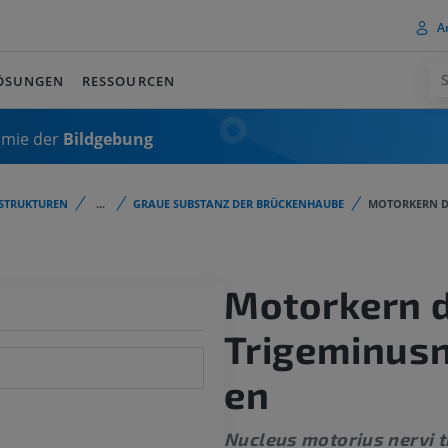
A
ÖSUNGEN
RESSOURCEN
omie der
Bildgebung
STRUKTUREN
...
GRAUE SUBSTANZ DER BRÜCKENHAUBE
MOTORKERN D
Motorkern 
Trigeminus
en
Nucleus motorius nervi t