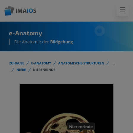
e-Anatomy
Die Anatomie der
Bildgebung
ZUHAUSE
E-ANATOMY
ANATOMISCHE-STRUKTUREN
...
NIERE
NIERENRINDE