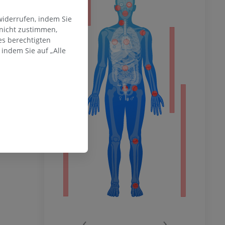
ität
widerrufen, indem Sie
 nicht zustimmen,
es berechtigten
hme der
indem Sie auf „Alle
mität
en Extremität
‹
›