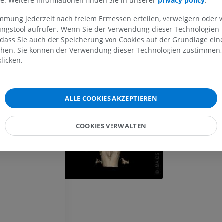
lte. Weitere Informationen finden Sie in unserer
privacy policy
.
MRT der oberen Extremität
Untere Extrem
MRT
Abbildungen
entrikels
immung jederzeit nach freiem Ermessen erteilen, verweigern oder 
PREMIUM
PREMIUM
lungstool aufrufen. Wenn Sie der Verwendung dieser Technologien
 dass Sie auch der Speicherung von Cookies auf der Grundlage ein
MRT der Schulter
Röntgenaufna
chen. Sie können der Verwendung dieser Technologien zustimmen, 
MRT
unteren Extre
licken.
Röntgenbilder
PREMIUM
KOSTENLOS
MRT des Handgelenks
ALLE COOKIES AKZEPTIEREN
MRT
MRT der unter
MRT
PREMIUM
COOKIES VERWALTEN
PREMIUM
MRT des Ellenbogens
MRT
Hüft-MRT
MRT
PREMIUM
PREMIUM
MRT der Hand
MRT
Knie-MRT
MRT
PREMIUM
PREMIUM