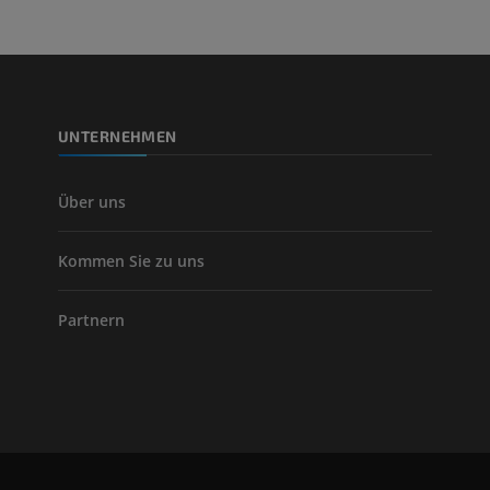
Beinarterien u
CT
KOSTENLOS
UNTERNEHMEN
Arteriografie 
Extremität
Angiographie
Über uns
KOSTENLOS
Kommen Sie zu uns
Partnern