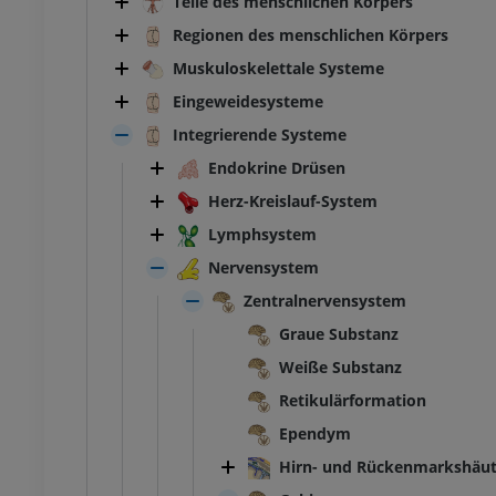
Teile des menschlichen Körpers
Regionen des menschlichen Körpers
Muskuloskelettale Systeme
Eingeweidesysteme
Integrierende Systeme
Endokrine Drüsen
Herz-Kreislauf-System
Lymphsystem
Nervensystem
Zentralnervensystem
Graue Substanz
Weiße Substanz
Retikulärformation
Ependym
Hirn- und Rückenmarkshäu