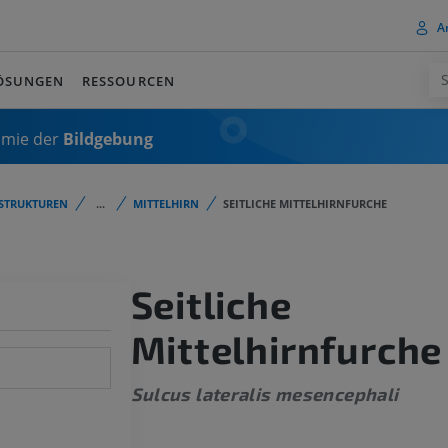
A
ÖSUNGEN
RESSOURCEN
omie der
Bildgebung
STRUKTUREN
...
MITTELHIRN
SEITLICHE MITTELHIRNFURCHE
Seitliche
Mittelhirnfurche
Sulcus lateralis mesencephali