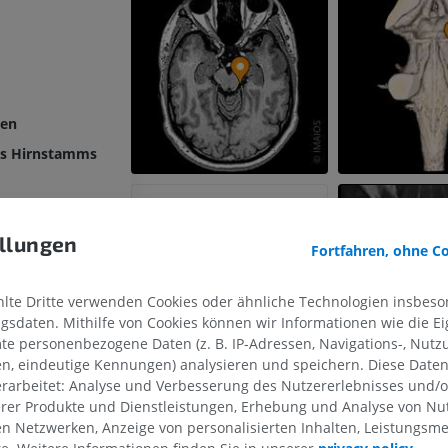
ven
es Hirnstamms
tielgrube
llungen
ierte Substanz
Fortfahren, ohne C
elhirnfurche
te Dritte verwenden Cookies oder ähnliche Technologien insbeson
sdaten. Mithilfe von Cookies können wir Informationen wie die Ei
lhirnstrukturen
te personenbezogene Daten (z. B. IP-Adressen, Navigations-, Nutz
h
en, eindeutige Kennungen) analysieren und speichern. Diese Date
rarbeitet: Analyse und Verbesserung des Nutzererlebnisses und/
OBERE GLIEDMASSE
UNTERE GLIEDMASSE
erer Produkte und Dienstleistungen, Erhebung und Analyse von Nu
len Netzwerken, Anzeige von personalisierten Inhalten, Leistungs