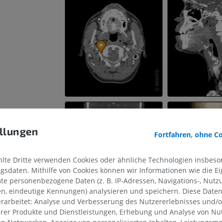
llungen
Fortfahren, ohne C
te Dritte verwenden Cookies oder ähnliche Technologien insbeson
sdaten. Mithilfe von Cookies können wir Informationen wie die Ei
te personenbezogene Daten (z. B. IP-Adressen, Navigations-, Nutz
en, eindeutige Kennungen) analysieren und speichern. Diese Date
rarbeitet: Analyse und Verbesserung des Nutzererlebnisses und/
erer Produkte und Dienstleistungen, Erhebung und Analyse von Nu
OBERE GLIEDMASSE
UNTERE GLIEDMASSE