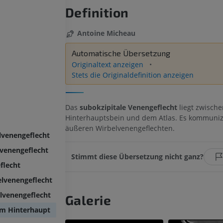
Definition
Antoine Micheau
Automatische Übersetzung
Originaltext anzeigen
Stets die Originaldefinition anzeigen
Das
subokzipitale Venengeflecht
liegt zwisch
Hinterhauptsbein und dem Atlas. Es kommuniz
äußeren Wirbelvenengeflechten.
lvenengeflecht
lvenengeflecht
Stimmt diese Übersetzung nicht ganz?
flecht
elvenengeflecht
lvenengeflecht
Galerie
em Hinterhaupt