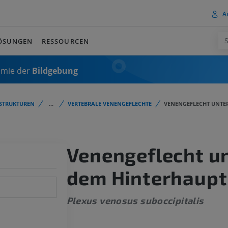
A
ÖSUNGEN
RESSOURCEN
omie der
Bildgebung
STRUKTUREN
...
VERTEBRALE VENENGEFLECHTE
VENENGEFLECHT UNTE
Venengeflecht u
dem Hinterhaupt
Plexus venosus suboccipitalis