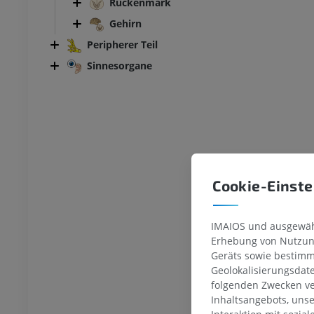
Rückenmark
Gehirn
Peripherer Teil
Sinnesorgane
Cookie-Einste
IMAIOS und ausgewähl
Erhebung von Nutzung
Geräts sowie bestimm
Geolokalisierungsdat
folgenden Zwecken ve
Inhaltsangebots, uns
SPRUNGGELENK-FUSS