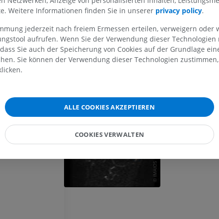
len Netzwerken, Anzeige von personalisierten Inhalten, Leistungs
lte. Weitere Informationen finden Sie in unserer
privacy policy
.
MRT der oberen Extremität
Untere Extrem
immung jederzeit nach freiem Ermessen erteilen, verweigern oder 
MRT
Abbildungen
lungstool aufrufen. Wenn Sie der Verwendung dieser Technologien
PREMIUM
PREMIUM
 dass Sie auch der Speicherung von Cookies auf der Grundlage ein
chen. Sie können der Verwendung dieser Technologien zustimmen, 
MRT der Schulter
Röntgenaufna
licken.
MRT
unteren Extre
Röntgenbilder
PREMIUM
KOSTENLOS
ALLE COOKIES AKZEPTIEREN
MRT des Handgelenks
MRT
MRT der unter
MRT
COOKIES VERWALTEN
PREMIUM
PREMIUM
MRT des Ellenbogens
MRT
Hüft-MRT
MRT
PREMIUM
PREMIUM
MRT der Hand
MRT
Knie-MRT