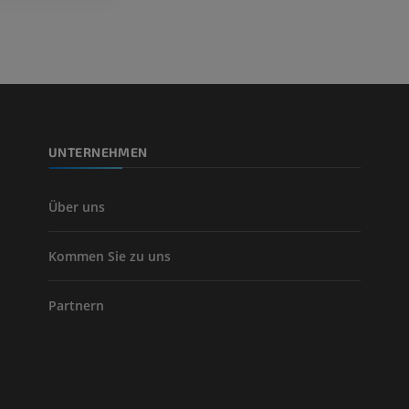
PREMIUM
Beinarterien u
CT
KOSTENLOS
UNTERNEHMEN
Arteriografie 
Extremität
Angiographie
Über uns
KOSTENLOS
Kommen Sie zu uns
Partnern