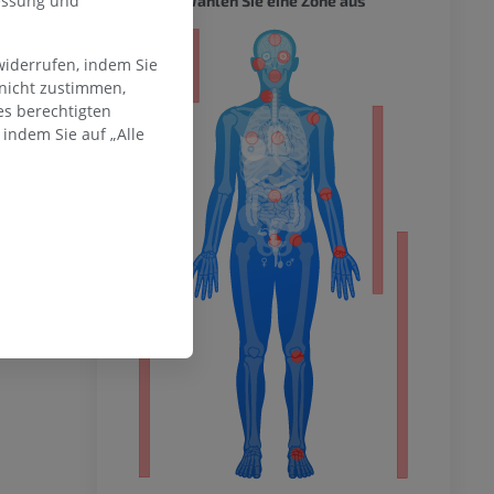
messung und
Wählen Sie eine Zone aus
ität
widerrufen, indem Sie
 nicht zustimmen,
es berechtigten
indem Sie auf „Alle
hme der
mität
en Extremität