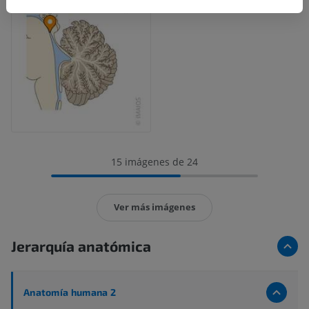
15 imágenes de 24
Ver más imágenes
Jerarquía anatómica
Anatomía humana 2