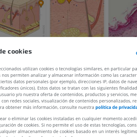
de cookies
ccionados utilizan cookies o tecnologías similares, en particular p
s nos permiten analizar y almacenar información como las caracterí
MIEMBRO SUPERIOR
MIEMBRO INFERIOR
ciertos datos personales (por ejemplo, direcciones IP, datos de nav
ificadores únicos). Estos datos se tratan con las siguientes finalida
IRM del miembro superior
Miembro inferi
usuario y/o nuestra oferta de contenidos, productos y servicios, me
IRM
Ilustraciones
n con redes sociales, visualización de contenidos personalizados, r
PREMIUM
PREMIUM
ara obtener más información, consulte nuestra
política de privacid
ear o eliminar las cookies instaladas en cualquier momento acced
IRM del hombro
Radiografías 
uración de cookies. Si no permite el uso de estas tecnologías, co
IRM
inferior
alquier almacenamiento de cookies basado en un interés legítimo.
Radiografía
PREMIUM