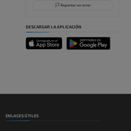
Reportar un error
DESCARGAR LA APLICACIÓN
emidad
s y huesos)
de miembros
ENLACES ÚTILES