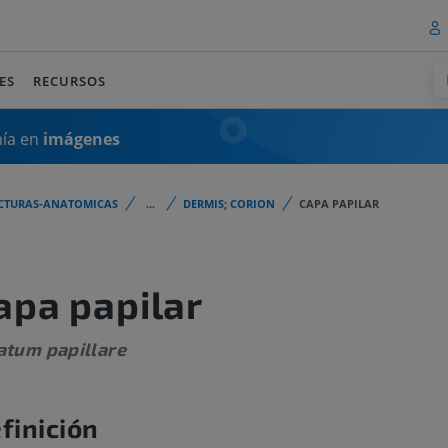
ES
RECURSOS
mía en
imágenes
CTURAS-ANATOMICAS
...
DERMIS; CORION
CAPA PAPILAR
apa papilar
atum papillare
finición