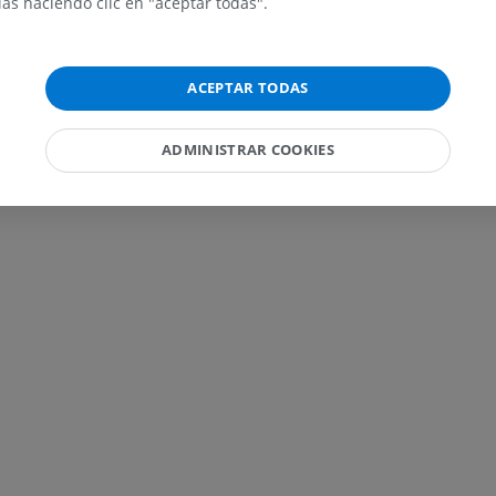
ías haciendo clic en "aceptar todas".
GRATIS
IRM del carpo
IRM
IRM del miembr
IRM
ACEPTAR TODAS
PREMIUM
PREMIUM
IRM del codo
ADMINISTRAR COOKIES
IRM
IRM de la cade
IRM
PREMIUM
PREMIUM
IRM de la mano
IRM
IRM de la rodil
IRM
PREMIUM
PREMIUM
Radiografías del miembro
superior
Artrografía de 
Radiografía
Artrografía TC
PREMIUM
PREMIUM
Miembro superior
IRM del tobillo