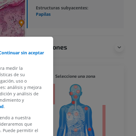
Estructuras subyacentes:
Papilas
Traducciones
Continuar sin aceptar
ara medir la
sticas de su
CUERPO
Seleccione una zona
egación, uso o
des: análisis y mejora
or
dición y análisis de
endimiento y
ad
.
iendo a nuestra
del miembro
nsideraremos que
 Puede permitir el