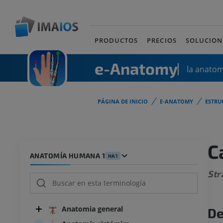
PRODUCTOS
PRECIOS
SOLUCION
e-Anatomy
la anato
PÁGINA DE INICIO
E-ANATOMY
ESTRU
C
ANATOMÍA HUMANA 1
HA1
Str
Anatomia general
De