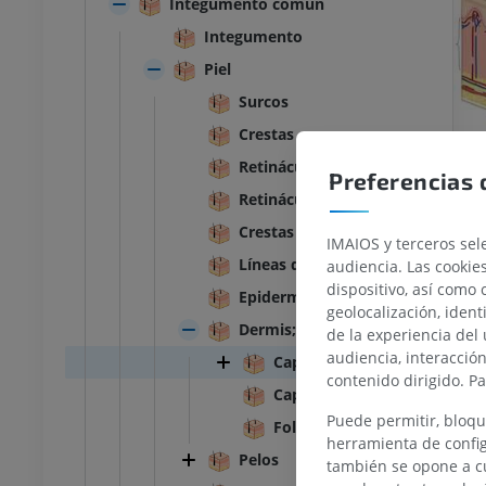
Integumento común
Integumento
Piel
Surcos
Crestas
Retináculos
Preferencias 
Retináculo caudal
Crestas táctiles
IMAIOS y terceros sele
Líneas de tensión
audiencia. Las cookie
TARSO-PIE
dispositivo, así como 
Epidermis
geolocalización, ident
la rodilla
IRM normal del tobillo
Dermis; corion
de la experiencia del 
IRM
audiencia, interacció
Capa papilar
UM
PREMIUM
contenido dirigido. P
Capa reticular
Puede permitir, bloqu
afía de rodilla
Antepié RM
Folículo piloso
herramienta de config
afía TC
IRM
Pelos
también se opone a cu
UM
PREMIUM