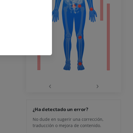
o inferior
ra
la
‹
›
rodilla
¿Ha detectado un error?
No dude en sugerir una corrección,
traducción o mejora de contenido.
 y retropié